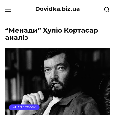
Перейти
Dovidka.biz.ua
до
вмісту
“Менади” Хуліо Кортасар
аналіз
АНАЛІЗ ТВОРУ