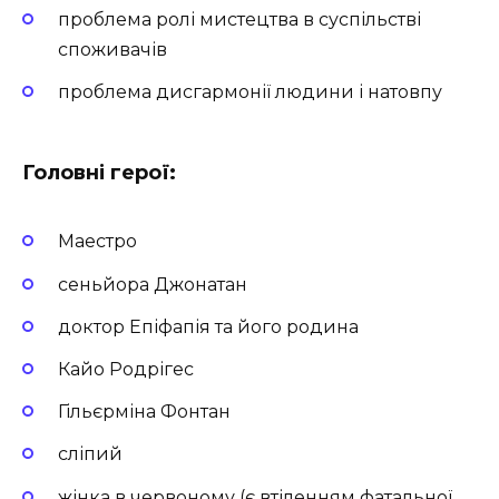
проблема ролі мистецтва в суспільстві
споживачів
проблема дисгармонії людини і натовпу
Головні герої:
Маестро
сеньйора Джонатан
доктор Епіфапія та його родина
Кайо Родрігес
Гільєрміна Фонтан
сліпий
жінка в червоному (є втіленням фатальної