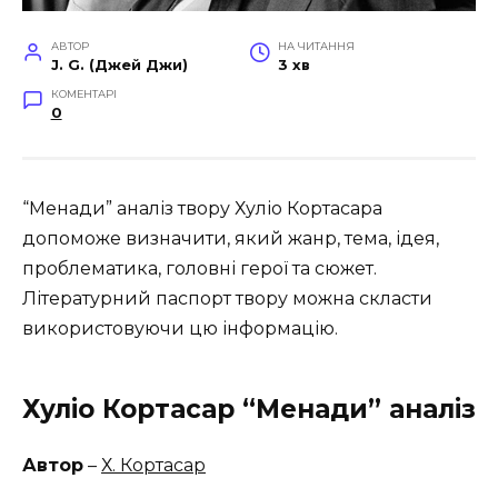
АВТОР
НА ЧИТАННЯ
J. G. (Джей Джи)
3 хв
КОМЕНТАРІ
0
“Менади” аналіз твору Хуліо Кортасара
допоможе визначити, який жанр, тема, ідея,
проблематика, головні герої та сюжет.
Літературний паспорт твору можна скласти
використовуючи цю інформацію.
Хуліо Кортасар “Менади” аналіз
Автор
–
Х. Кортасар