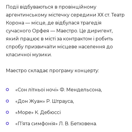
Події відбуваються в провінційному
аргентинському містечку середини ХХ ст. Театр
Корона — місце, де відбулася трагедія
сучасного Орфея — Маестро. Це диригент,
який працює в місті за контрактом і робить
спробу призвичаїти місцеве населення до
класичної музики.
Маестро складає програму концерту:
«Сон літньої ночі» Ф. Мендельсона,
«Дон Жуан» Р. Штрауса,
«Море» К. Дебюссі
«П’ята симфонія» Л. В. Бетховена.