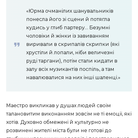
«Юрма очманілих шанувальників
понесла його зі сцени й потягла
кудись у глиб партеру… Безумні
чоловіки й жінки із завиванням
виривали в скрипалів скрипки (які
хрустіли й лопали, ніби величезні
руді таргани), потім стали кидати в
залу всіх музикантів поспіль, а там
навалювалися на них інші шаленці.»
Маестро викликав у душах людей своїм
талановитим виконанням зовсім не ті емоції, які
хотів. Духовно обмежені й культурно не
розвинені жителі міста були не готові до