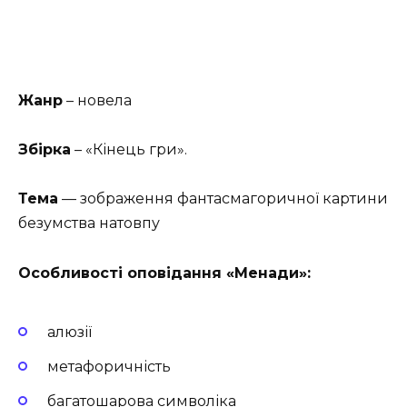
Жанр
– новела
Збірка
– «Кінець гри».
Тема
— зображення фантасмагоричної картини
безумства натовпу
Особливості оповідання «Менади»:
алюзії
метафоричність
багатошарова символіка