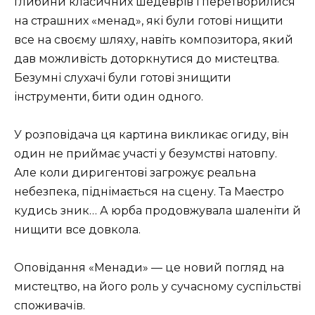
глибини класичних шедеврів і перетворилися
на страшних «менад», які були готові нищити
все на своєму шляху, навіть композитора, який
дав можливість доторкнутися до мистецтва.
Безумні слухачі були готові знищити
інструменти, бити один одного.
У розповідача ця картина викликає огиду, він
один не приймає участі у безумстві натовпу.
Але коли диригентові загрожує реальна
небезпека, піднімається на сцену. Та Маестро
кудись зник… А юрба продовжувала шаленіти й
нищити все довкола.
Оповідання «Менади» — це новий погляд на
мистецтво, на його роль у сучасному суспільстві
споживачів.