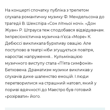
На концерті спочатку публіка з трепетом
слухала романтичну музику Ф. Мендельсона до
трагедії В. Шекспіра «Сон літньої ночі». «Дон
Жуан» Р. Штрауса теж сподобався відвідувачам.
Імпресіоністична музична п’єса «Море» К.
Дебюссі викликала бурхливу овацію. Але
поступово в театрі ніби згущується повітря,
наростає напруження… Кульмінацією
музичного виступу стала «П’ята симфонія»
Бетховена. Драматизм музики викликав у
слухачів дике шаленство емоцій. І люди
перетворилися на страшний натовп, який у
пориві вдячності до Маестро був готовий
«розірвати» його.