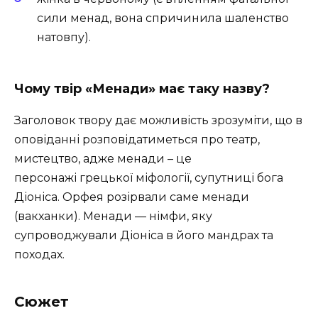
сили менад, вона спричинила шаленство
натовпу).
Чому твір «Менади» має таку назву?
Заголовок твору дає можливість зрозуміти, що в
оповіданні розповідатиметься про театр,
мистецтво, адже менади – це
персонажі грецької міфології, супутниці бога
Діоніса. Орфея розірвали саме менади
(вакханки). Менади — німфи, яку
супроводжували Діоніса в його мандрах та
походах.
Сюжет