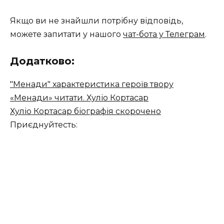
Якщо ви не знайшли потрібну відповідь,
можете запитати у нашого
чат-бота у Телеграм
.
Додатково:
"Менади" характеристика героїв твору
«Менади» читати. Хуліо Кортасар
Хуліо Кортасар біографія скорочено
Приєднуйтесть: