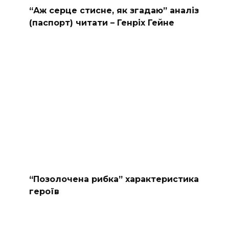
“Аж серце стисне, як згадаю” аналіз
(паспорт) читати – Генріх Гейне
“Позолочена рибка” характеристика
героїв