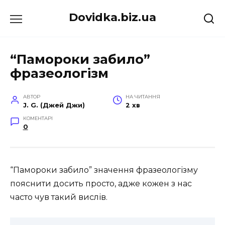
Перейти
Dovidka.biz.ua
до
вмісту
“Памороки забило”
фразеологізм
АВТОР
НА ЧИТАННЯ
J. G. (Джей Джи)
2 хв
КОМЕНТАРІ
0
“Памороки забило” значення фразеологізму
пояснити досить просто, адже кожен з нас
часто чув такий вислів.