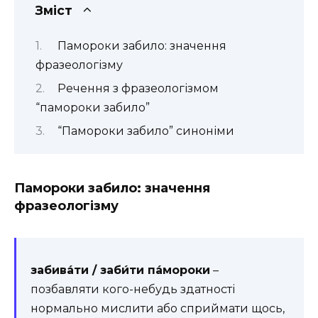
Зміст
Памороки забило: значення
фразеологізму
Речення з фразеологізмом
“памороки забило”
“Памороки забило” синоніми
Памороки забило: значення
фразеологізму
забива́ти / заби́ти па́мороки
–
позбавляти кого-небудь здатності
нормально мислити або сприймати щось,