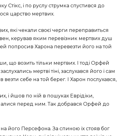
ку Стікс, і по руслу струмка спустився до
лося царство мертвих.
их, які чекали своєї черги переправиться
човен, керував яким перевізник мертвих душ
рфей попросив Харона перевезти його на той
и, що возить тільки мертвих. І тоді Орфей
 заслухались мертві тіні, заслухався його і сам
 везти себе на той берег. І Харон послухався,
, і йшов по ній в пошуках Еврідіки,
упалися перед ним. Так добрався Орфей до
жина його Персефона. За спиною їх стояв бог