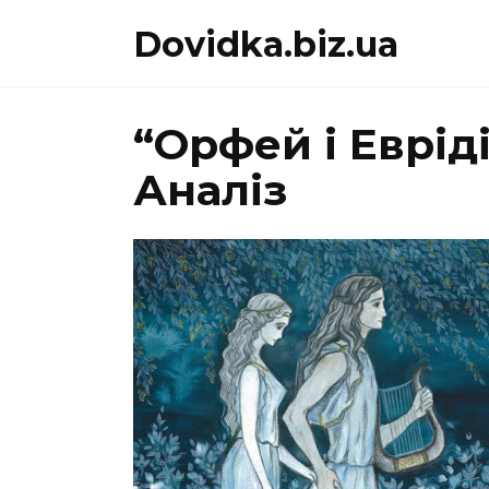
Перейти
Dovidka.biz.ua
до
вмісту
“Орфей і Еврід
Аналіз