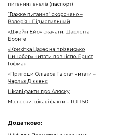
питання» аналіз (паспорт)
“Важке питання” скорочено –
Валер’ян Підмогильний
«Джейн Ейр» скачати. Шарлотта
Бронте
«Крихітка Цахес на прізвисько
Цинобер» читати повністю. Ернст
Гофман
«Пригоди Олівера Твіста» читати –
Чарльз Діккенс
Цікаві факти про Аляску
Молюски: цікаві факти – ТОП 50
Додатково: