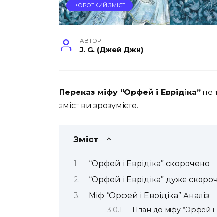
КОРОТКИЙ ЗМІСТ
АВТОР
J. G. (Джей Джи)
Переказ міфу “Орфей і Еврідіка”
не 
зміст ви зрозумієте.
Зміст
“Орфей і Еврідіка” скорочено
“Орфей і Еврідіка” дуже скоро
Міф “Орфей і Еврідіка” Аналіз
План до міфу “Орфей і 