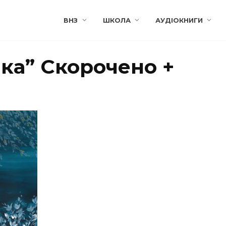
ВНЗ
ШКОЛА
АУДІОКНИГИ
іка” Скорочено +