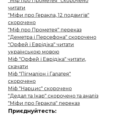
"Міф про Прометея" скорочено
читати
"Міфи про Геракла, 12 подвигів"
скорочено
"Міф про Прометея" переказ
"Деметра і Персефона" скорочено
"Орфей і Еврідіка" читати
українською мовою
Міф "Орфей і Еврідіка" читати,
скачати
Міф "Пігмаліон і Галатея"
скорочено
Міф "Нарцис" скорочено
"Дедал та Ікар" скорочено та аналіз
"Міфи про Геракла" переказ
Приєднуйтесть: