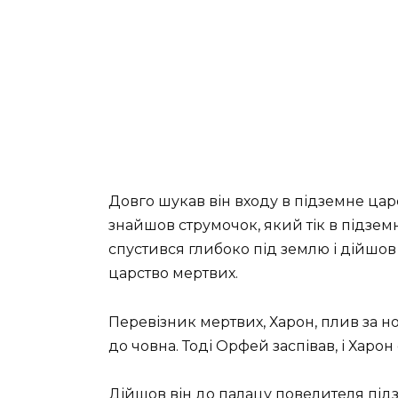
Довго шукав він входу в підземне царст
знайшов струмочок, який тік в підзем
спустився глибоко під землю і дійшов
царство мертвих.
Перевізник мертвих, Харон, плив за 
до човна. Тоді
Орфей заспівав, і Харон
Дійшов він до палацу повелителя підз