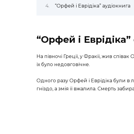
“Орфей і Еврідіка” аудіокнига
“Орфей і Еврідіка”
На півночі Греції, у Фракії, жив співа
їх було недовговічне.
Одного разу Орфей і Еврідіка були в ліс
гніздо, а змія її вжалила. Смерть заби