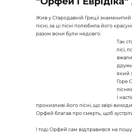
“Орфей і Еврідіка
Жив у Стародавній Греції знаменитий
пісні, за ці пісні полюбила його крас
разом вони були недовго.
Так с
лісі, 
вжали
дружи
який 
Горе О
пісня
І наст
пронизливі його пісні, що звірі виходи
Орфей благав про смерть, щоб зустріт
І тоді Орфей сам відправився на пошу