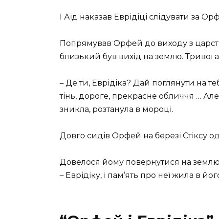
І Аїд наказав Еврідіці слідувати за Ор
Попрямував Орфей до виходу з царств
близький був вихід на землю. Тривога
– Де ти, Еврідіка? Дай поглянути на те
тінь, дороге, прекрасне обличчя … Але
зникла, розтанула в мороці.
Довго сидів Орфей на березі Стіксу оди
Довелося йому повернутися на землю і
– Еврідіку, і пам’ять про неї жила в його