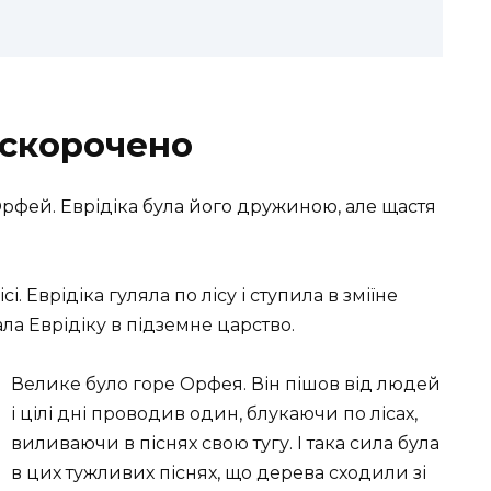
 скорочено
к Орфей. Еврідіка була його дружиною, але щастя
і. Еврідіка гуляла по лісу і ступила в зміїне
рала Еврідіку в підземне царство.
Велике було горе Орфея. Він пішов від людей
і цілі дні проводив один, блукаючи по лісах,
виливаючи в піснях свою тугу. І така сила була
в цих тужливих піснях, що дерева сходили зі