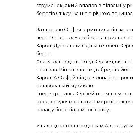
струмочок, який впадав в підземну річ
берегів Стіксу. За цією річкою почина
За спиною Орфея юрмилися тіні мертв
через Стікс. І ось до берега пристав 
Харон. Душі стали сідати в човен і О
берег.
Але Харон відштовхнув Орфея, сказавш
заспівав. Він співав так добре, що його
Харон. А Орфей сів до човна і попросив
зачарований музикою.
І переправився Орфей в землю мертвих
продовжуючи співати. І мертві розст
палацу бога підземного світу.
У палаці на троні сидів сам Аїд і дру