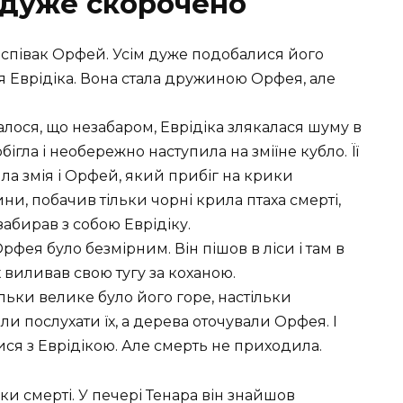
” дуже скорочено
 співак Орфей. Усім дуже подобалися його
уня Еврідіка. Вона стала дружиною Орфея, але
талося, що незабаром, Еврідіка злякалася шуму в
побігла і необережно наступила на зміїне кубло. Її
ла змія і Орфей, який прибіг на крики
ни, побачив тільки чорні крила птаха смерті,
забирав з собою Еврідіку.
рфея було безмірним. Він пішов в ліси і там в
х виливав свою тугу за коханою.
ільки велике було його горе, настільки
ли послухати їх, а дерева оточували Орфея. І
ися з Еврідікою. Але смерть не приходила.
ки смерті. У печері Тенара він знайшов