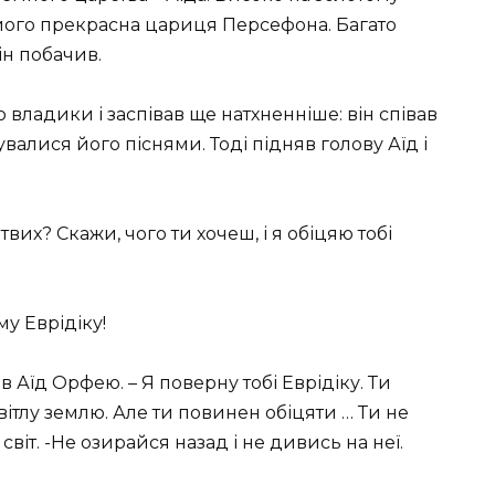
м його прекрасна цариця Персефона. Багато
ін побачив.
 владики і заспівав ще натхненніше: він співав
лувалися його піснями.
Тоді підняв голову Аїд і
твих? Скажи, чого ти хочеш, і я обіцяю тобі
у Еврідіку!
ав Аїд Орфею. – Я поверну тобі Еврідіку. Ти
світлу землю. Але ти повинен обіцяти … Ти не
віт. -Не озирайся назад і не дивись на неї.