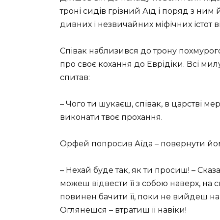
троні сидів грізний Аїд і поряд з ни
дивних і незвичайних міфічних істот в
С
півак наблизився до трону похмурого
про своє кохання до Еврідіки. Всі ми
спитав:
– Чого ти шукаєш, співак, в царстві мер
виконати твоє прохання.
Орфей попросив Аїда – повернути йом
– Нехай буде так, як ти просиш! – Сказ
можеш відвести її з собою наверх, на 
повинен бачити її, поки не вийдеш на с
Оглянешся – втратиш її навіки!