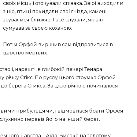
своїх місць і оточували співака. Звірі виходили
з нір, птиці покидали свої гнізда, камені
зсувалися ближче. І все слухали, як він
сумував за своєю коханою.
Потім Орфей вирішив сам відправитися в
царство мертвих.
во і, нарешті, в глибокій печері Тенара
ну річку Стікс. По руслу цього струмка Орфей
 до берега Стикса. За цією річкою починалося
новими прибульцями, і відмовився брати Орфея
 слухняно перевіз його на інший берег.
емного царства – Аїда. Високо на золотому