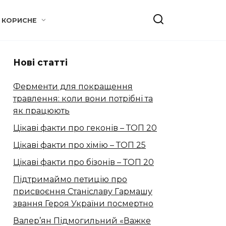
КОРИСНЕ
Нові статті
Ферменти для покращення
травлення: коли вони потрібні та
як працюють
Цікаві факти про геконів – ТОП 20
Цікаві факти про хімію – ТОП 25
Цікаві факти про бізонів – ТОП 20
Підтримаймо петицію про
присвоєння Станіславу Гармашу
звання Героя України посмертно
Валер’ян Підмогильний «Важке