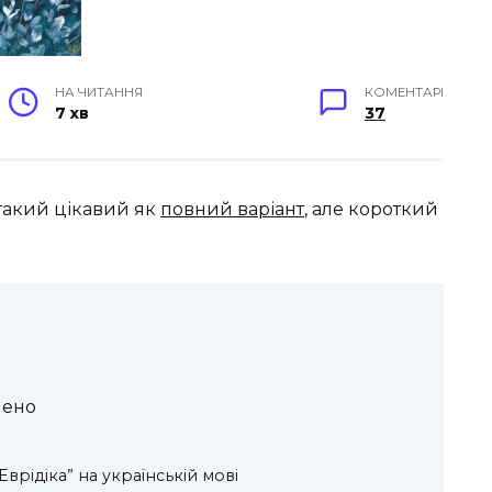
НА ЧИТАННЯ
КОМЕНТАРІ
7 хв
37
такий цікавий як
повний варіант
, але короткий
чено
Еврідіка” на українській мові