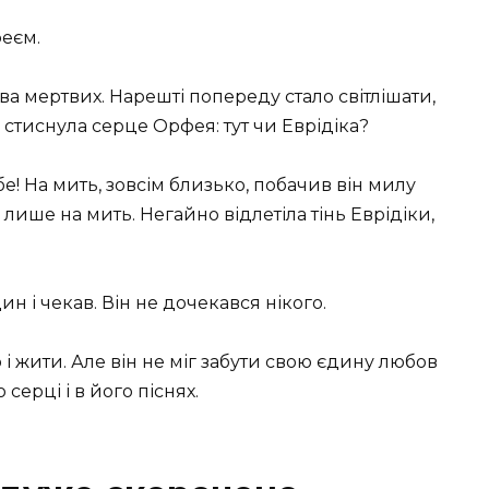
феєм.
а мертвих. Нарешті попереду стало світлішати,
 стиснула серце Орфея: тут чи Еврідіка?
бе! На мить, зовсім близько, побачив він милу
 лише на мить. Негайно відлетіла тінь Еврідіки,
н і чекав. Він не дочекався нікого.
 жити. Але він не міг забути свою єдину любов
 серці і в його піснях.