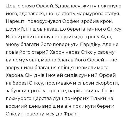
Довго стояв Орфей. Здавалося, життя покинуло
його, здавалося, що це стоїть мармурова статуя.
Нарешті, поворухнувся Орфей, зробив крок,
другий, і пішов назад, до берегів темного Стіксу.
Він вирішив знову вернутися до трону Аїда,
знову благати його повернути Еврідіку. Але не
повіз його старий Харон через Стікс у своєму
вутлому човні, марно благав його Орфей — не
зворушили благання співця невмолимого
Харона. Сім днів і ночей сидів сумний Орфей
на березі Стіксу, проливаючи сльози скорботи,
забувши про їжу, про все, нарікаючи на богів
похмурого царства душ померлих. Тільки на
восьмий день вирішив він покинути береги
Стіксу і повернутися до Фракії.