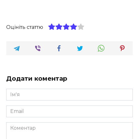
Оцініть статтю
Додати коментар
Ім'я
*
Email
*
Коментар