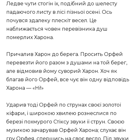
Ледве чути стогін їх, подібний до шелесту
падаючого листу в лісі пізньої осені. Ось
почувся здалеку плескіт весел. Це
наближається човен перевізника душ
померлих Харона.
Причалив Харон до берега. Просить Орфей
перевезти його разом з душами на той берег,
але відмовив йому суворий Харон. Хоч як
благав його Орфей, все чує він одну відповідь
Харона — «Ні!»
Ударив тоді Орфей по струнах своєї золотої
кіфари, і широкою хвилею рознеслися по
березі похмурого Стіксу звуки її струн. Своєю
музикою зачарував Орфей Харона; слухає він
гру Орфея, спершись на своє весло. Під звуки