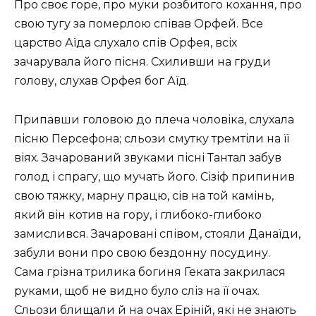
Про своє горе, про муки розбитого кохання, про
свою тугу за померлою співав Орфей. Все
царство Аїда слухало спів Орфея, всіх
зачарувала його пісня. Схиливши на груди
голову, слухав Орфея бог Аїд.
Припавши головою до плеча чоловіка, слухала
пісню Персефона; сльози смутку тремтіли на її
віях. Зачарований звуками пісні Тантал забув
голод і спрагу, що мучать його. Сізіф припинив
свою тяжку, марну працю, сів на той камінь,
який він котив на гору, і глибоко-глибоко
замислився. Зачаровані співом, стояли Данаїди,
забули вони про свою бездонну посудину.
Сама грізна трилика богиня Геката закрилася
руками, щоб не видно було сліз на її очах.
Сльози блищали й на очах Еріній, які не знають