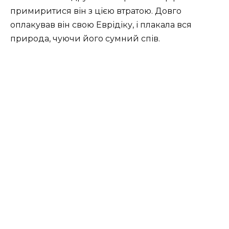
примиритися він з цією втратою. Довго
оплакував він свою Еврідіку, і плакала вся
природа, чуючи його сумний спів.