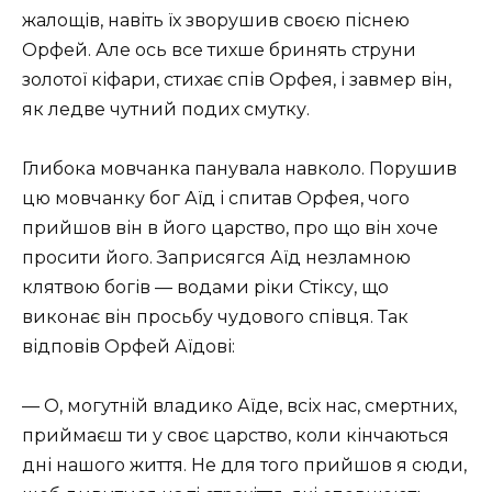
жалощів, навіть їх зворушив своєю піснею
Орфей. Але ось все тихше бринять струни
золотої кіфари, стихає спів Орфея, і завмер він,
як ледве чутний подих смутку.
Глибока мовчанка панувала навколо. Порушив
цю мовчанку бог Аїд і спитав Орфея, чого
прийшов він в його царство, про що він хоче
просити його. Заприсягся Аїд незламною
клятвою богів — водами ріки Стіксу, що
виконає він просьбу чудового співця. Так
відповів Орфей Аїдові:
— О, могутній владико Аїде, всіх нас, смертних,
приймаєш ти у своє царство, коли кінчаються
дні нашого життя. Не для того прийшов я сюди,