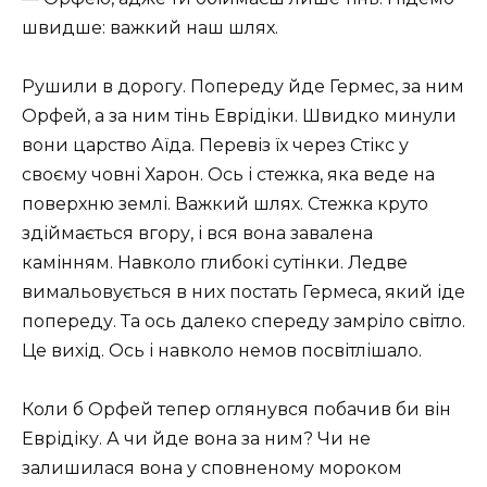
швидше: важкий наш шлях.
Рушили в дорогу. Попереду йде Гермес, за ним
Орфей, а за ним тінь Еврідіки. Швидко минули
вони царство Аїда. Перевіз їх через Стікс у
своєму човні Харон. Ось і стежка, яка веде на
поверхню землі. Важкий шлях. Стежка круто
здіймається вгору, і вся вона завалена
камінням. Навколо глибокі сутінки. Ледве
вимальовується в них постать Гермеса, який іде
попереду. Та ось далеко спереду замріло світло.
Це вихід. Ось і навколо немов посвітлішало.
Коли б Орфей тепер оглянувся побачив би він
Еврідіку. А чи йде вона за ним? Чи не
залишилася вона у сповненому мороком