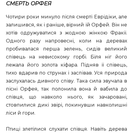
СМЕРТЬ ОРФЕЯ
Чотири роки минуло після смерті Еврідіки, але
залишився, як і раніше, вірний їй Орфей. Він не
хотів одружуватися з жодною жінкою Фракії.
Одного разу напровесні, коли на деревах
пробивалася перша зелень, сидів великий
співець на невисокому горбі. Біля ніг його
лежала його золота кіфара. Підняв її співець,
тихо вдарив по струнах і заспівав. Уся природа
заслухалась дивного співу. Така сила звучала в
пісні Орфея, так полонила вона й вабила до
співця, що навколо нього, як зачаровані,
стовпилися дикі звірі, покинувши навколишні
ліси й гори.
Птиці злетілися слухати співця. Навіть дерева