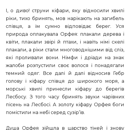
І, о диво! струни кіфари, яку відносили хвилі
ріки, тихо бринять, мов нарікають на загибель
співця, а їм сумно відповідає берег. Уся
природа оплакувала Орфея: плакали дерева і
квіти, плакали звірі й птахи, і навіть німі скелі
плакали, а ріки стали многоводнішими від сліз,
які проливали вони. Німфи і дріади на знак
жалоби розпустили своє волося і понадягали
темний одяг. Все далі й далі відносив Гебр
голову і кіфару співця до широкого моря, а
морські хвилі принесли кіфару до берегів
Лесбосу. З того часу бринять звуки чарівних
пісень на Лесбосі. А золоту кіфару Орфея боги
помістили на небі серед сузір’їв.
Душа Орфея зійшла в царство тіней і знову