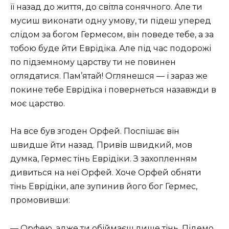
її назад до життя, до світла сонячного. Але ти
мусиш виконати одну умову, ти підеш уперед
слідом за богом Гермесом, він поведе тебе, а за
тобою буде йти Еврідіка. Але під час подорожі
по підземному царству ти не повинен
оглядатися. Пам’ятай! Оглянешся — і зараз же
покине тебе Еврідіка і повернеться назавжди в
моє царство.
На все був згоден Орфей. Поспішає він
швидше йти назад. Привів швидкий, мов
думка, Гермес тінь Еврідіки. З захопленням
дивиться на неї Орфей. Хоче Орфей обняти
тінь Еврідіки, але зупинив його бог Гермес,
промовивши:
— Орфею, адже ти обіймаєш лише тінь. Підемо