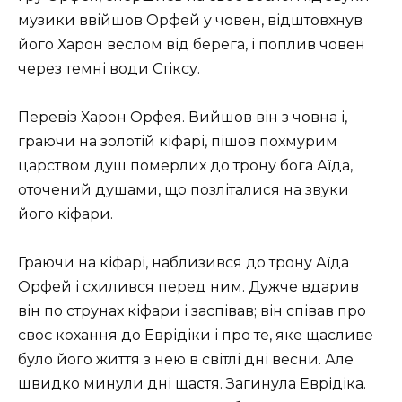
музики ввійшов Орфей у човен, відштовхнув
його Харон веслом від берега, і поплив човен
через темні води Стіксу.
Перевіз Харон Орфея. Вийшов він з човна і,
граючи на золотій кіфарі, пішов похмурим
царством душ померлих до трону бога Аїда,
оточений душами, що позліталися на звуки
його кіфари.
Граючи на кіфарі, наблизився до трону Аїда
Орфей і схилився перед ним. Дужче вдарив
він по струнах кіфари і заспівав; він співав про
своє кохання до Еврідіки і про те, яке щасливе
було його життя з нею в світлі дні весни. Але
швидко минули дні щастя. Загинула Еврідіка.