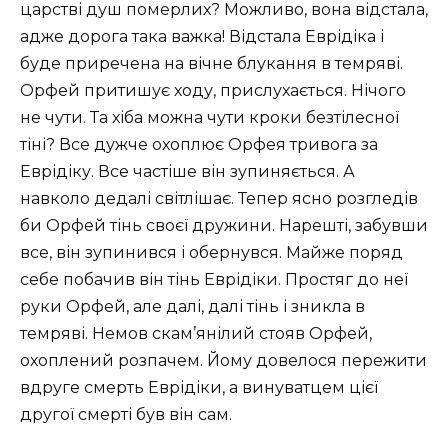
царстві душ померлих? Можливо, вона відстала,
адже дорога така важка! Відстала Еврідіка і
буде приречена на вічне блукання в темряві.
Орфей притишує ходу, прислухається. Нічого
не чути. Та хіба можна чути кроки безтілесної
тіні? Все дужче охоплює Орфея тривога за
Еврідіку. Все частіше він зупиняється. А
навколо дедалі світлішає. Тепер ясно розгледів
би Орфей тінь своєї дружини. Нарешті, забувши
все, він зупинився і обернувся. Майже поряд
себе побачив він тінь Еврідіки. Простяг до неї
руки Орфей, але далі, далі тінь і зникла в
темряві. Немов скам’янілий стояв Орфей,
охоплений розпачем. Йому довелося пережити
вдруге смерть Еврідіки, а винуватцем цієї
другої смерті був він сам.