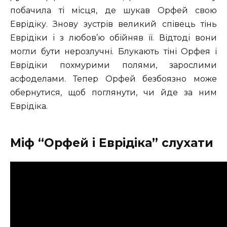
побачила ті місця, де шукав Орфей свою
Еврідіку. Знову зустрів великий співець тінь
Еврідіки і з любов’ю обійняв її. Відтоді вони
могли бути нерозлучні. Блукають тіні Орфея і
Еврідіки похмурими полями, зарослими
асфоделами. Тепер Орфей безбоязно може
обернутися, щоб поглянути, чи йде за ним
Еврідіка.
Міф “Орфей і Еврідіка” слухати