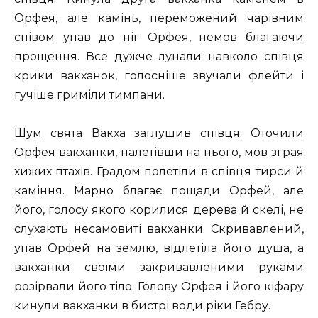
Орфея, але камінь, переможений чарівним
співом упав до ніг Орфея, немов благаючи
прощення. Все дужче лунали навколо співця
крики вакханок, голосніше звучали флейти і
гучіше гриміли тимпани.
Шум свята Вакха заглушив співця. Оточили
Орфея вакханки, налетівши на нього, мов зграя
хижих птахів. Градом полетіли в співця тирси й
каміння. Марно благає пощади Орфей, але
його, голосу якого корилися дерева й скелі, не
слухають несамовиті вакханки. Скривавлений,
упав Орфей на землю, відлетіла його душа, а
вакханки своїми закривавленими руками
розірвали його тіло. Голову Орфея і його кіфару
кинули вакханки в бистрі води ріки Гебру.