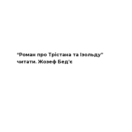
“Роман про Трістана та Ізольду”
читати. Жозеф Бед’є