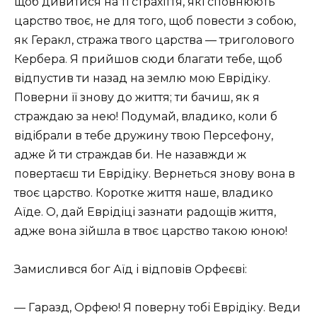
щоб дивитися на ті страхіття, які сповнюють
царство твоє, не для того, щоб повести з собою,
як Геракл, стража твого царства — триголового
Кербера. Я прийшов сюди благати тебе, щоб
відпустив ти назад на землю мою Еврідіку.
Поверни її знову до життя; ти бачиш, як я
страждаю за нею! Подумай, владико, коли б
відібрали в тебе дружину твою Персефону,
адже й ти страждав би. Не назавжди ж
повертаєш ти Еврідіку. Вернеться знову вона в
твоє царство. Коротке життя наше, владико
Аїде. О, дай Еврідіці зазнати радощів життя,
адже вона зійшла в твоє царство такою юною!
Замислився бог Аїд і відповів Орфеєві:
— Гаразд, Орфею! Я поверну тобі Еврідіку. Веди