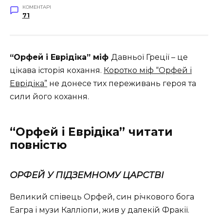
КОМЕНТАРІ
71
“Орфей і Еврідіка” міф
Давньої Греції – це
цікава історія кохання.
Коротко міф “Орфей і
Еврідіка”
не донесе тих переживань героя та
сили його кохання.
“Орфей і Еврідіка” читати
повністю
ОРФЕЙ У ПІДЗЕМНОМУ ЦАРСТВІ
Великий співець Орфей, син річкового бога
Еагра і музи Калліопи, жив у далекій Фракії.