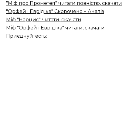
"Міф про Прометея" читати повністю, скачати
"Орфей і Еврідіка" Скорочено + Аналіз
Міф "Нарцис" читати, скачати
Міф "Орфей і Еврідіка" читати, скачати
Приєднуйтесть: