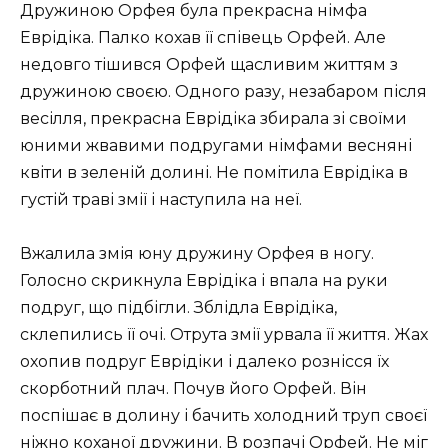
Дружиною Орфея була прекрасна німфа
Еврідіка. Палко кохав її співець Орфей. Але
недовго тішився Орфей щасливим життям з
дружиною своєю. Одного разу, незабаром після
весілля, прекрасна Еврідіка збирала зі своїми
юними жвавими подругами німфами весняні
квіти в зеленій долині. Не помітила Еврідіка в
густій траві змії і наступила на неї.
Вжалила змія юну дружину Орфея в ногу.
Голосно скрикнула Еврідіка і впала на руки
подруг, що підбігли. Зблідла Еврідіка,
склепились її очі. Отрута змії урвала її життя. Жах
охопив подруг Еврідіки і далеко рознісся їх
скорботний плач. Почув його Орфей. Він
поспішає в долину і бачить холодний труп своєї
ніжно коханої дружини. В розпачі Орфей. Не міг