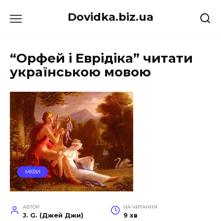
Перейти
Dovidka.biz.ua
до
вмісту
“Орфей і Еврідіка” читати
українською мовою
МІФИ
АВТОР
НА ЧИТАННЯ
J. G. (Джей Джи)
9 хв