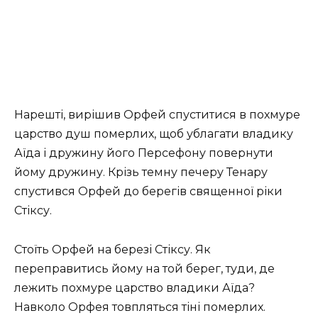
Нарешті, вирішив Орфей спуститися в похмуре
царство душ померлих, щоб ублагати владику
Аїда і дружину його Персефону повернути
йому дружину. Крізь темну печеру Тенару
спустився Орфей до берегів священної ріки
Стіксу.
Стоїть Орфей на березі Стіксу. Як
переправитись йому на той берег, туди, де
лежить похмуре царство владики Аїда?
Навколо Орфея товпляться тіні померлих.