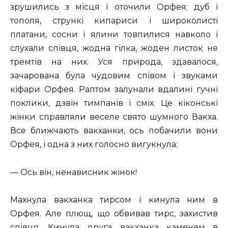
зрушились з місця і оточили Орфея; дуб і
тополя, стрункі кипариси і широколисті
платани, сосни і ялини товпилися навколо і
слухали співця, жодна гілка, жоден листок не
тремтів на них. Уся природа, здавалося,
зачарована була чудовим співом і звуками
кіфари Орфея. Раптом залунали вдалині гучні
поклики, дзвін тимпанів і сміх. Це кіконські
жінки справляли веселе свято шумного Вакха.
Все ближчають вакханки, ось побачили вони
Орфея, і одна з них голосно вигукнула:
— Ось він, ненависник жінок!
Махнула вакханка тирсом і кинула ним в
Орфея. Але плющ, що обвивав тирс, захистив
співця. Кинула друга вакханка каменем в