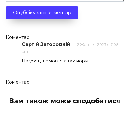
Кількість
Коментарі
коментарів
Сергій Загородній
2 Жовтня, 2023 о 7:08
am
На уроці помогло а так норм!
Кількість
Коментарі
коментарів
Вам також може сподобатися