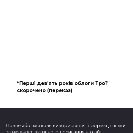
“Перші дев’ять років облоги Трої”
скорочено (переказ)
Повне або часткове використання інформації тільки
за наявності активного посилання на сайт