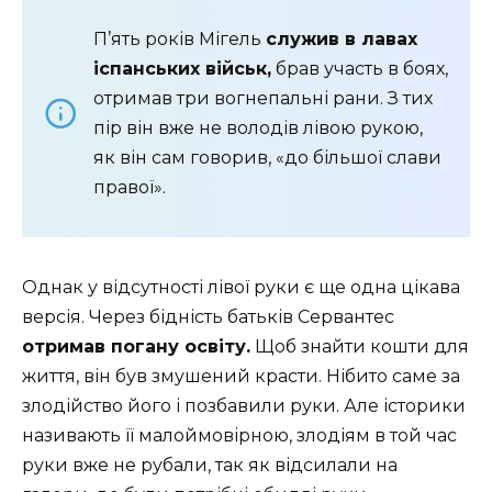
П’ять років Мігель
служив в лавах
іспанських військ,
брав участь в боях,
отримав три вогнепальні рани. З тих
пір він вже не володів лівою рукою,
як він сам говорив, «до більшої слави
правої».
Однак у відсутності лівої руки є ще одна цікава
версія. Через бідність батьків Сервантес
отримав погану освіту.
Щоб знайти кошти для
життя, він був змушений красти. Нібито саме за
злодійство його і позбавили руки. Але історики
називають її малоймовірною, злодіям в той час
руки вже не рубали, так як відсилали на