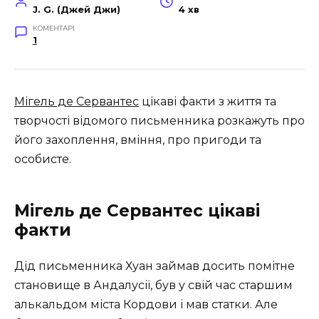
J. G. (Джей Джи)
4 хв
КОМЕНТАРІ
1
Мігель де Сервантес
цікаві факти з життя та
творчості відомого письменника розкажуть про
його захоплення, вміння, про пригоди та
особисте.
Мігель де Сервантес цікаві
факти
Дід письменника Хуан займав досить помітне
становище в Андалусії, був у свій час старшим
алькальдом міста Кордови і мав статки. Але