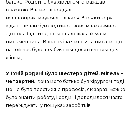
батько, Родриго був хірургом, страждав
глухотою. Він не пішов далі
вольнопрактикуючого лікаря. З точки зору
«ідальгії» він був людиною зовсім незначною.
До кола бідних дворян належала й мати
письменника. Вона вміла читати та писати, що
на той час було неабияким досягненням для
жінки,
У їхній родині було шестера дітей, Мігель –
четвертий
. Хоча його батько був хірургом, тоді
це не була престижна професія, як зараз. Важко
було знайти роботу, і родині доводилося часто
переїжджати у пошуках заробітків.