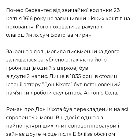
Помер Сервантес від звичайної водянки 23
квітня 1616 року не залишивши ніяких коштів на
поховання. Його поховали за рахунок
благодійних сум Братства мирян.
За іронією долі, могила письменника довго
залишалася загубленою, так як на його
гробниці (в одній з церков) був
відсутній напис. Лише в 1835 році в столиці
Іспанії автору “Дон Кіхота” був встановлений
пам’ятник роботи скульптора Антоніо Сола.
Роман про Дон Кіхота був перекладений на всі
європейські мови. Він досі є однією з
найпопулярніших книг світової літератури і
займає друге місце після Біблії за обсягом