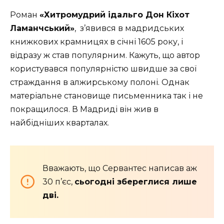
Роман
«Хитромудрий ідальго Дон Кіхот
Ламанчський»
, з’явився в мадридських
книжкових крамницях в січні 1605 року, і
відразу ж став популярним. Кажуть, що автор
користувався популярністю швидше за свої
страждання в алжирському полоні. Однак
матеріальне становище письменника так і не
покращилося. В Мадриді він жив в
найбідніших кварталах.
Вважають, що Сервантес написав аж
30 п’єс,
сьогодні збереглися лише
дві.