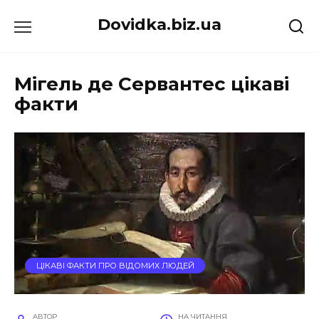
Перейти
Dovidka.biz.ua
до
вмісту
Мігель де Сервантес цікаві
факти
ЦІКАВІ ФАКТИ ПРО ВІДОМИХ ЛЮДЕЙ
АВТОР
НА ЧИТАННЯ