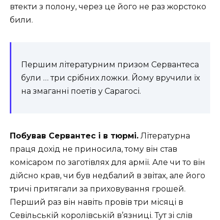
втекти з полону, через це його не раз жорстоко
били.
Першим літературним призом Сервантеса
були … три срібних ложки. Йому вручили їх
на змаганні поетів у Сарагосі.
Побував Сервантес і в тюрмі.
Літературна
праця дохід не приносила, тому він став
комісаром по заготівлях для армії. Але чи то він
дійсно крав, чи був недбалий в звітах, але його
тричі притягали за приховування грошей.
Перший раз він навіть провів три місяці в
Севільській королівській в’язниці. Тут зі слів