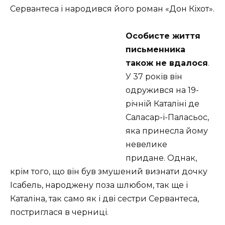
Сервантеса і народився його роман «Дон Кіхот».
Особисте життя
письменника
також не вдалося
.
У 37 років він
одружився на 19-
річній Каталіні де
Саласар-і-Паласьос,
яка принесла йому
невелике
придане. Однак,
крім того, що він був змушений визнати дочку
Ісабель, народжену поза шлюбом, так ще і
Каталіна, так само як і дві сестри Сервантеса,
постриглася в черниці.