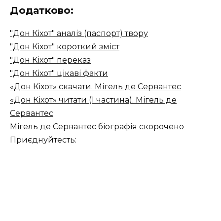
Додатково:
"Дон Кіхот" аналіз (паспорт) твору
"Дон Кіхот" короткий зміст
"Дон Кіхот" переказ
"Дон Кіхот" цікаві факти
«Дон Кіхот» скачати. Мігель де Сервантес
«Дон Кіхот» читати (1 частина). Мігель де
Сервантес
Мігель де Сервантес біографія скорочено
Приєднуйтесть: