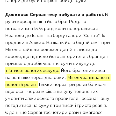
галери, де були потрібні обидві руки.
Довелось Сервантесу побувати в рабстві.
В
руки корсарів він і його брат Родріго
потрапили в 1575 році, коли поверталися з
Неаполя до Іспанії на борту галери “Сонце”. Їх
продали в Алжир. На жаль його бідній сім’ї, при
Мігелі знайшли рекомендаційні листи до
короля, що підняло його авторитет як бранця, і
призвело до збільшення суми викупу до
п’ятисот золотих ескудо.
Його брат опинився
на волі вже через два роки,
Мігель залишався в
полоні 5 років.
Тільки через три роки батькам
вдалося – через місію з викупу полонених –
умовити алжирського правителя Гассана Пашу
погодитися на суму в три тисячі триста реалів.
Є дані, що Сервантес чотири рази намагався