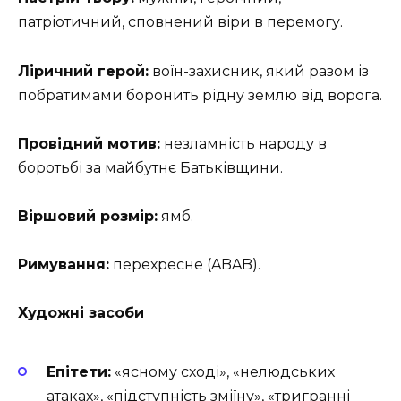
патріотичний, сповнений віри в перемогу.
Ліричний герой:
воїн-захисник, який разом із
побратимами боронить рідну землю від ворога.
Провідний мотив:
незламність народу в
боротьбі за майбутнє Батьківщини.
Віршовий розмір:
ямб.
Римування:
перехресне (ABAB).
Художні засоби
Епітети:
«ясному сході», «нелюдських
атаках», «підступність зміїну», «тригранні