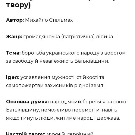
твору)
Автор:
Михайло Стельмах
Жанр:
громадянська (патріотична) лірика
Тема:
боротьба українського народу з ворогом
за свободу й незалежність Батьківщини.
Ідея:
уславлення мужності, стійкості та
самопожертви захисників рідної землі.
Основна думка:
народ, який бореться за свою
Батьківщину, неможливо перемогти; навіть
якщо гинуть люди, житиме народ і держава.
Настрій твору:
мужній, героїчний,