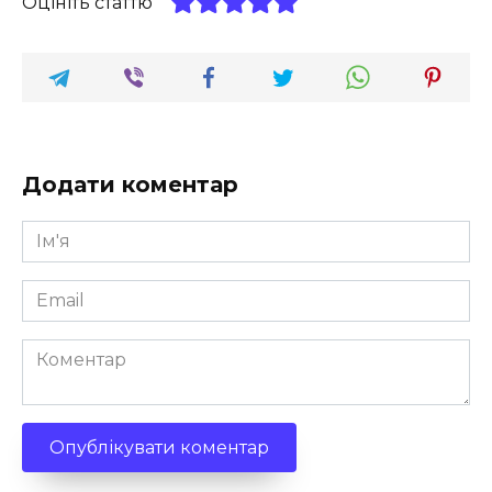
Оцініть статтю
Додати коментар
Ім'я
*
Email
*
Коментар