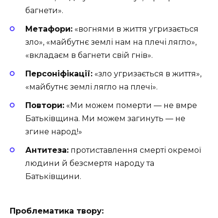
багнети».
Метафори:
«вогнями в життя угризається
зло», «майбутнє землі нам на плечі лягло»,
«вкладаєм в багнети свій гнів».
Персоніфікації:
«зло угризається в життя»,
«майбутнє землі лягло на плечі».
Повтори:
«Ми можем померти — не вмре
Батьківщина. Ми можем загинуть — не
згине народ!»
Антитеза:
протиставлення смерті окремої
людини й безсмертя народу та
Батьківщини.
Проблематика твору: