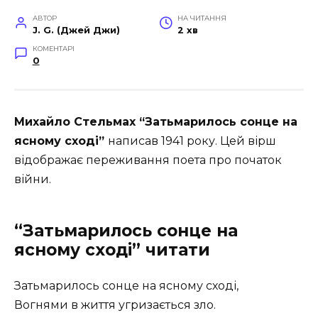
АВТОР
НА ЧИТАННЯ
J. G. (Джей Джи)
2 хв
КОМЕНТАРІ
0
Михайло Стельмах “Затьмарилось сонце на
ясному сході”
написав 1941 року. Цей вірш
відображає переживання поета про початок
війни.
“Затьмарилось сонце на
ясному сході” читати
Затьмарилось сонце на ясному сході,
Вогнями в життя угризається зло.