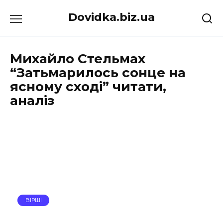
Перейти
Dovidka.biz.ua
до
вмісту
Михайло Стельмах
“Затьмарилось сонце на
ясному сході” читати,
аналіз
ВІРШІ