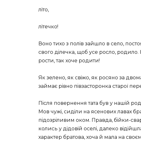
лiто,
лiтечко!
Воно тихо з полiв зайшло в село, посто
свого дiлечка, щоб усе росло, родило.
рости, так хоче родити!
Як зелено, як свiжо, як росяно за дво
займає рiвно пiвзасторонка старої пере
Пiсля повернення тата був у нашiй ро
Мов чужi, сидiли на ясенових лавах бр
пiдозрiливим оком. Правда, бiйки-сва
колись у дiдовiй оселi, далеко вiдiйш
характер братова, хоча й мала на своєму