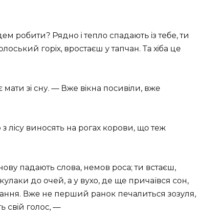
дем робити? Рядно i тепло спадають iз тебе, ти
лоський горiх, вростаєш у тапчан. Та хiба це
 мати зi сну. — Вже вiкна посивiли, вже
 з лiсу виносять на рогах корови, що теж
нову падають слова, немов роса; ти встаєш,
лаки до очей, а у вухо, де ще причаївся сон,
вання. Вже не перший ранок печалиться зозуля,
ь свiй голос, —