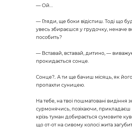
— Ой…
— Гляди, ще боки вiдiспиш. Тодi що бу
увесь збираєшся у грудочку, неначе во
пособить?
— Вставай, вставай, дитино, — виважує
прокидається сонце.
Сонце?.. А ти ще бачиш мiсяць, як його
пропахли суницею.
На тебе, на твої пошматованi видiння з
сурмонячись, позiхаючи, прикладаєш ку
крiзь туман добирається сумовите ку
що от-от на сивому колосi жита загубит