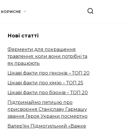
КОРИСНЕ
Нові статті
Ферменти для покращення
травлення: коли вони потрібні та
як працюють
Цікаві факти про геконів – ТОП 20
Цікаві факти про хімію – ТОП 25
Цікаві факти про бізонів – ТОП 20
Підтримаймо петицію про
присвоєння Станіславу Гармашу
звання Героя України посмертно
Валер’ян Підмогильний «Важке