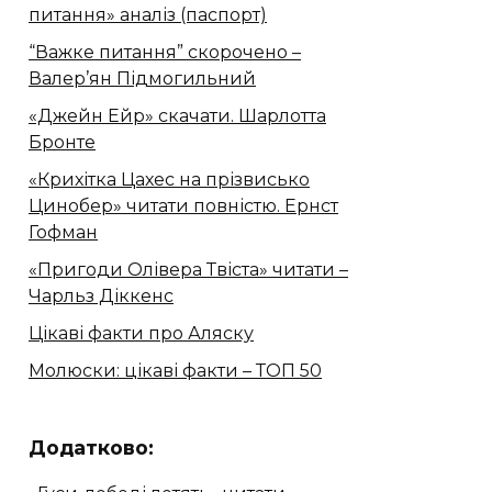
питання» аналіз (паспорт)
“Важке питання” скорочено –
Валер’ян Підмогильний
«Джейн Ейр» скачати. Шарлотта
Бронте
«Крихітка Цахес на прізвисько
Цинобер» читати повністю. Ернст
Гофман
«Пригоди Олівера Твіста» читати –
Чарльз Діккенс
Цікаві факти про Аляску
Молюски: цікаві факти – ТОП 50
Додатково: