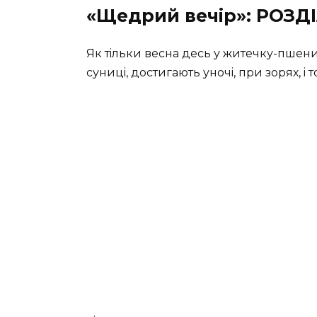
«Щедрий вечір»: РОЗ
Як тiльки весна десь у житечку-пшениц
суницi, достигають уночi, при зорях, i