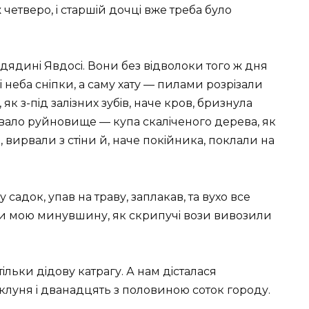
 четверо, i старшiй дочцi вже треба було
й дядинi Явдосi. Вони без вiдволоки того ж дня
 i неба снiпки, а саму хату — пилами розрiзали
як з-пiд залiзних зубiв, наче кров, бризнула
ставало руйновище — купа скалiченого дерева, як
ь, вирвали з стiни й, наче покiйника, поклали на
садок, упав на траву, заплакав, та вухо все
ли мою минувшину, як скрипучi вози вивозили
тiльки дiдову катрагу. А нам дiсталася
клуня i дванадцять з половиною соток городу.