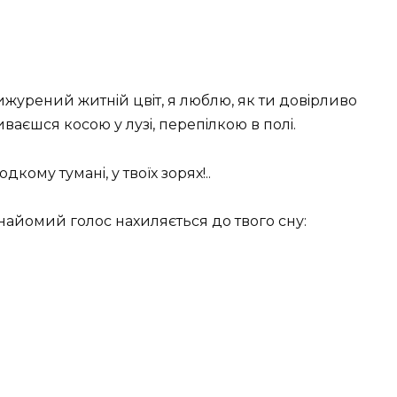
рижурений житнiй цвiт, я люблю, як ти довiрливо
аєшся косою у лузi, перепiлкою в полi.
дкому туманi, у твоїх зорях!..
знайомий голос нахиляється до твого сну: