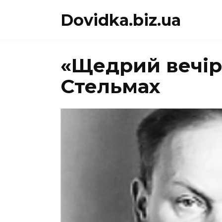
Перейти
Dovidka.biz.ua
до
вмісту
«Щедрий вечір
Стельмах