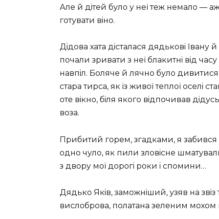
Але й дiтей було у неї теж немало — аж
готувати вiно.
Дiдова хата дiсталася дядьковi Iвану 
почали зривати з неї блакитнi вiд часу
навпiл. Боляче й лячно було дивитися, 
стара тирса, як iз живої теплої оселi 
оте вiкно, бiля якого вiдпочивав дiдус
воза.
Прибитий горем, згадками, я забився у 
одно чуло, як пили зловiсне шматува
з двору мої дорогi роки i спомини…
Дядько Якiв, заможнiший, узяв на звiз 
вислоброва, полатана зеленим мохом 