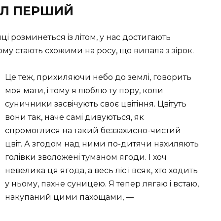
ДIЛ ПЕРШИЙ
i розминеться iз лiтом, у нас достигають
 тому стають схожими на росу, що випала з зiрок.
Це теж, прихиляючи небо до землi, говорить
моя мати, i тому я люблю ту пору, коли
суничники засвiчують своє цвiтiння. Цвiтуть
вони так, наче самi дивуються, як
спромоглися на такий беззахисно-чистий
цвiт. А згодом над ними по-дитячи нахиляють
голiвки зволоженi туманом ягоди. I хоч
невелика ця ягода, а весь лiс i всяк, хто ходить
у ньому, пахне суницею. Я тепер лягаю i встаю,
накупаний цими пахощами, —