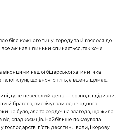
яло бiля кожного тину, городу та й взялося до
 I все аж навшпиньки спинається, так хоче
ма вiконцями нашої бiдарської хатини, яка
палої клунi, що вночi спить, а вдень дрiмає…
динi дуже невеселий день — розподiл дiдизни.
ати й братова, висвiчували одне одного
рки не було, але та сердечна злагода, що жила
ла вiд спадкоємцiв. Найбiльше показувала
 господарствi п’ять десятин, i воли, i корову.