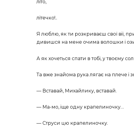
лiто,
лiтечко!..
Я люблю, як ти розкриваєш свої вiї, п
дивишся на мене очима волошки i озив
А як хочеться спати в тобi, у твоєму соло
Та вже знайома рука лягає на плече i 
— Вставай, Михайлику, вставай.
— Ма-мо, iще одну крапелиночку…
— Струси цю крапелиночку.