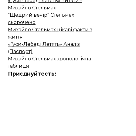
«Гуси-лебеді летять» читати -
Михайло Стельмах
"Щедрий вечір" Стельмах
скорочено
Михайло Стельмах цікаві факти з
життя
«Гуси-Лебеді Летять» Аналіз
(Паспорт)
Михайло Стельмах хронологічна
таблиця
Приєднуйтесть: