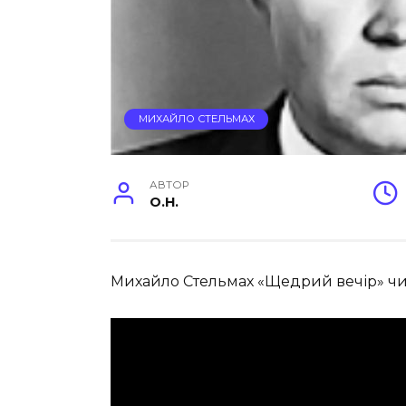
МИХАЙЛО СТЕЛЬМАХ
АВТОР
O.H.
Михайло Стельмах «Щедрий вечір» чита