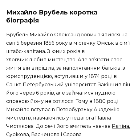
Михайло Врубель коротка
біографія
Врубель Михайло Олександрович з’явився на
світ 5 березня 1856 року в містечку Омськ в сім’ї
штабс-капітана. З юних років в
хлопчик любив мистецтво. Але зв’язати своє
життя він вирішив, за наполяганням батьків, з
юриспруденцією, вступивши у 1874 році в
Санкт-Петербурзький університет. Закінчив він
його через 6 років, але займатися нудною
справою йому не хотілося. Тому в 1880 році
Михайло вступає в Петербурзьку Академію
мистецтв, навчаючись у педагога Павла
Чистякова. До речі його вчитель навчав
Рєпіна
,
Сурікова, Васнецова і Сєрова.