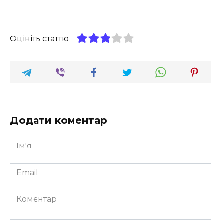
Оцініть статтю
Додати коментар
Ім'я
*
Email
*
Коментар