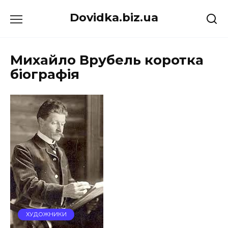
Перейти
Dovidka.biz.ua
до
вмісту
Михайло Врубель коротка
біографія
ХУДОЖНИКИ