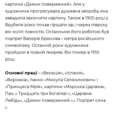
картина «Демон повержений». Але у
художника прогресувала душевна хвороба, яка
завадила закінчити картину. Також в 1905 році у
Врубеля різко почав гіршати зір, і через півроку
він осліп повністю. Останньою його роботою був
портрет Валерія Брюсова – метра російського
символізму. Останній роки художника
пройшли в повній темряві. Він помер в 1910
році.
Основні праці
– «Венеція», «Іспанія»,
«Ворожка», панно «Микула Селянинович» і
«Принцеса Мрія», картини «Морська Царівна»,
Пан, « Тридцять три богатирі », «Царівна-
Лебідь», «Демон повержений »,« Портрет сина
».