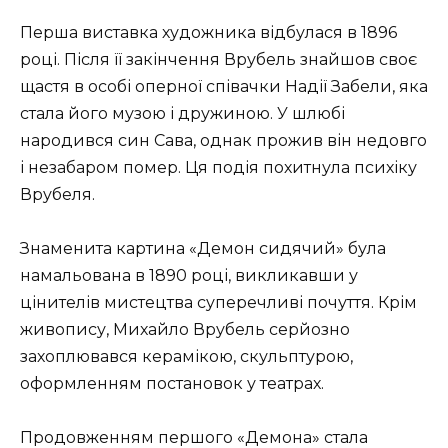
Перша виставка художника відбулася в 1896
році. Після її закінчення Врубель знайшов своє
щастя в особі оперної співачки Надії Забели, яка
стала його музою і дружиною. У шлюбі
народився син Сава, однак прожив він недовго
і незабаром помер. Ця подія похитнула психіку
Врубеля.
Знаменита картина «Демон сидячий» була
намальована в 1890 році, викликавши у
цінителів мистецтва суперечливі почуття. Крім
живопису, Михайло Врубель серйозно
захоплювався керамікою, скульптурою,
оформленням постановок у театрах.
Продовженням першого «Демона» стала