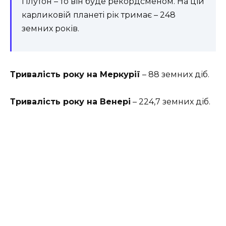
Плутон – то він буде рекордсменом. На цій
карликовій планеті рік тримає – 248
земних років.
Тривалість року на Меркурії
– 88 земних діб.
Тривалість року на Венері
– 224,7 земних діб.