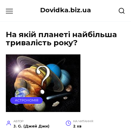
Перейти
Dovidka.biz.ua
до
вмісту
На якій планеті найбільша
тривалість року?
АСТРОНОМІЯ
АВТОР
НА ЧИТАННЯ
J. G. (Джей Джи)
2 хв