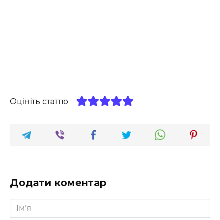
Оцініть статтю
Додати коментар
Ім'я
*