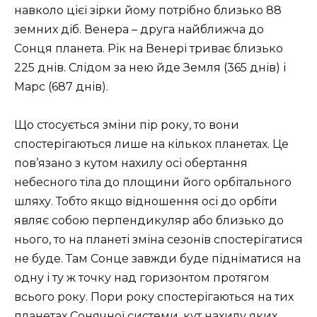
навколо цієї зірки йому потрібно близько 88
земних діб. Венера – друга найближча до
Сонця планета. Рік на Венері триває близько
225 днів. Слідом за нею йде Земля (365 днів) і
Марс (687 днів).
Що стосується зміни пір року, то вони
спостерігаються лише на кількох планетах. Це
пов’язано з кутом нахилу осі обертання
небесного тіла до площини його орбітального
шляху. Тобто якщо відношення осі до орбіти
являє собою перпендикуляр або близько до
нього, то на планеті зміна сезонів спостерігатися
не буде. Там Сонце завжди буде підніматися на
одну і ту ж точку над горизонтом протягом
всього року. Пори року спостерігаються на тих
планетах Сонячної системи, кут нахилу яких