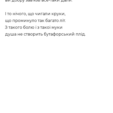
ви добру зав’язь все-таки дали.
І то нічого, що чигали круки,
що проминуло так багато літ.
З такого болю і з такої муки
душа не створить бутафорський плід.