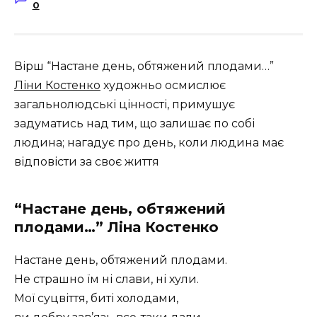
0
Вірш “Настане день, обтяжений плодами…”
Ліни Костенко
художньо осмислює
загальнолюдські цінності, примушує
задуматись над тим, що залишає по собі
людина; нагадує про день, коли людина має
відповісти за своє життя
“Настане день, обтяжений
плодами…” Ліна Костенко
Настане день, обтяжений плодами.
Не страшно їм ні слави, ні хули.
Мої суцвіття, биті холодами,