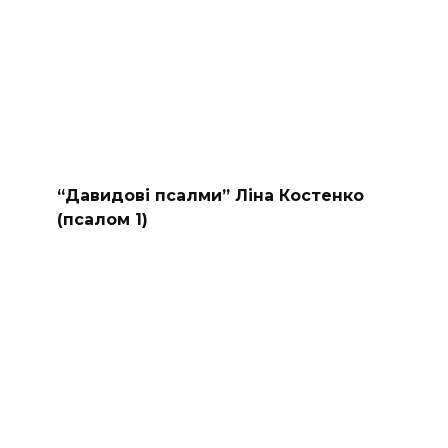
“Давидові псалми” Ліна Костенко
(псалом 1)