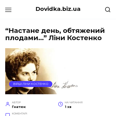
Перейти
Dovidka.biz.ua
до
вмісту
“Настане день, обтяжений
плодами…” Ліни Костенко
ВІРШІ ЛІНИ КОСТЕНКО
АВТОР
НА ЧИТАННЯ
Гнатюк
1 хв
КОМЕНТАРІ