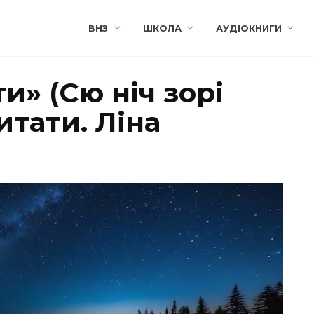
ВНЗ
ШКОЛА
АУДІОКНИГИ
и» (Сю ніч зорі
итати. Ліна