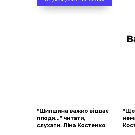
В
“Шипшина важко віддає
“Ще 
плоди…” читати,
нем
слухати. Ліна Костенко
Кос