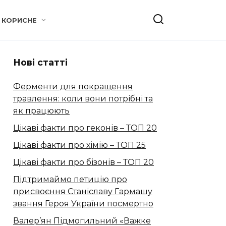
КОРИСНЕ
Нові статті
Ферменти для покращення
травлення: коли вони потрібні та
як працюють
Цікаві факти про геконів – ТОП 20
Цікаві факти про хімію – ТОП 25
Цікаві факти про бізонів – ТОП 20
Підтримаймо петицію про
присвоєння Станіславу Гармашу
звання Героя України посмертно
Валер’ян Підмогильний «Важке