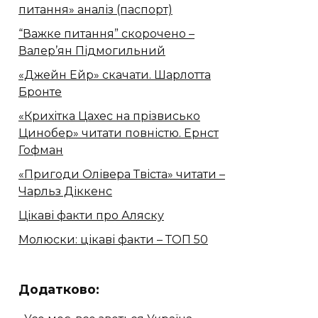
питання» аналіз (паспорт)
“Важке питання” скорочено –
Валер’ян Підмогильний
«Джейн Ейр» скачати. Шарлотта
Бронте
«Крихітка Цахес на прізвисько
Цинобер» читати повністю. Ернст
Гофман
«Пригоди Олівера Твіста» читати –
Чарльз Діккенс
Цікаві факти про Аляску
Молюски: цікаві факти – ТОП 50
Додатково: