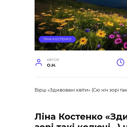
ЛІНА КОСТЕНКО
АВТОР
O.H.
Вірш «Здивовані квіти» (Сю ніч зорі та
Ліна Костенко «Зди