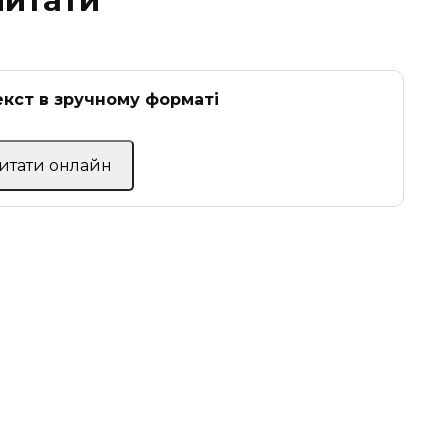
читати
кст в зручному форматі
Читати онлайн