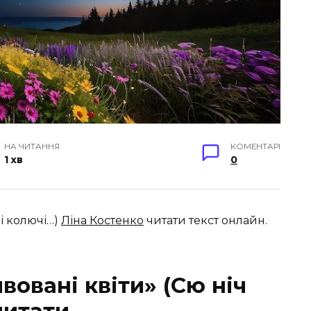
НА ЧИТАННЯ
КОМЕНТАРІ
1 хв
0
кі колючі…)
Ліна Костенко
читати текст онлайн.
вовані квіти» (Сю ніч