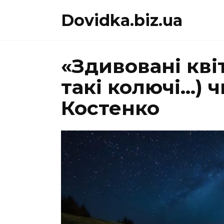
Перейти
Dovidka.biz.ua
до
вмісту
«Здивовані квіт
такі колючі…) ч
Костенко