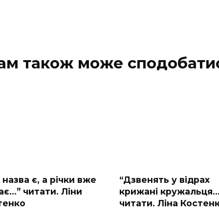
ам також може сподобати
назва є, а річки вже
“Дзвенять у відрах
ає…” читати. Ліни
крижані кружальця…
тенко
читати. Ліна Костен