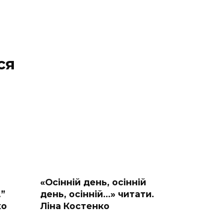
ся
«Осінній день, осінній
”
день, осінній…» читати.
ко
Ліна Костенко