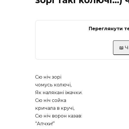
зорі такі колючі…) 
Переглянути те
📖 
Сю ніч зорі
чомусь колючі,
Як налякані їжачки.
Сю ніч сойка
кричала в кручі,
Сю ніч ворон казав:
“Апчхи!”