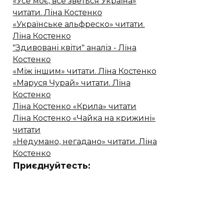
«Усе моє, все зветься Україна»
читати. Ліна Костенко
«Українське альфреско» читати.
Ліна Костенко
"Здивовані квіти" аналіз - Ліна
Костенко
«Між іншим» читати. Ліна Костенко
«Маруся Чурай» читати. Ліна
Костенко
Ліна Костенко «Крила» читати
Ліна Костенко «Чайка на крижині»
читати
«Недумано, негадано» читати. Ліна
Костенко
Приєднуйтесть: