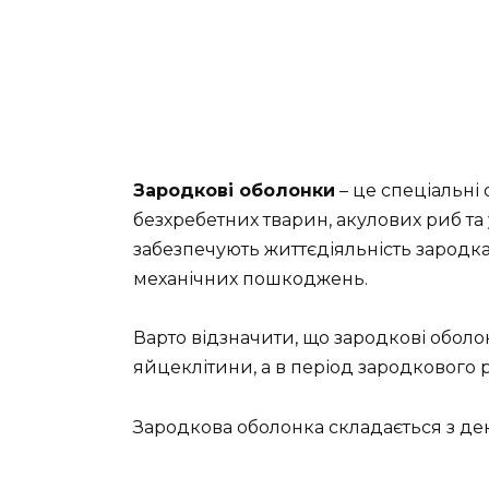
Зародкові оболонки
– це спеціальні 
безхребетних тварин, акулових риб та
забезпечують життєдіяльність зародка
механічних пошкоджень.
Варто відзначити, що зародкові оболо
яйцеклітини, а в період зародкового р
Зародкова оболонка складається з декі