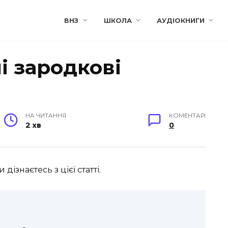
ВНЗ
ШКОЛА
АУДІОКНИГИ
і зародкові
НА ЧИТАННЯ
КОМЕНТАРІ
2 хв
0
ізнаєтесь з цієї статті.