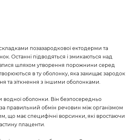
складками позазародкової ектодерми та
ок. Останні підводяться і змикаються над
ватися шляхом утворення порожнини серед
етворюються в ту оболонку, яка захищає зародок
ня та зіткнення з іншими оболонками.
и водної оболонки. Він безпосередньо
ає за правильний обмін речовин між організмом
тим, що має специфічні ворсинки, які вростаючи
астину плаценти.