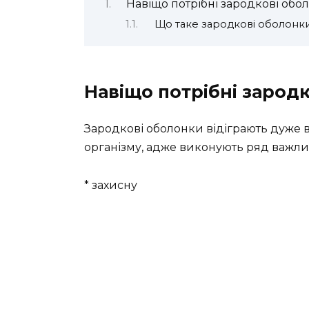
Навіщо потрібні зародкові обо
Що таке зародкові оболонк
Навіщо потрібні зарод
Зародкові оболонки відіграють дуже 
організму, адже виконують ряд важли
* захисну