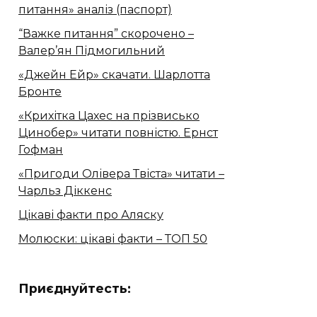
питання» аналіз (паспорт)
“Важке питання” скорочено –
Валер’ян Підмогильний
«Джейн Ейр» скачати. Шарлотта
Бронте
«Крихітка Цахес на прізвисько
Цинобер» читати повністю. Ернст
Гофман
«Пригоди Олівера Твіста» читати –
Чарльз Діккенс
Цікаві факти про Аляску
Молюски: цікаві факти – ТОП 50
Приєднуйтесть: