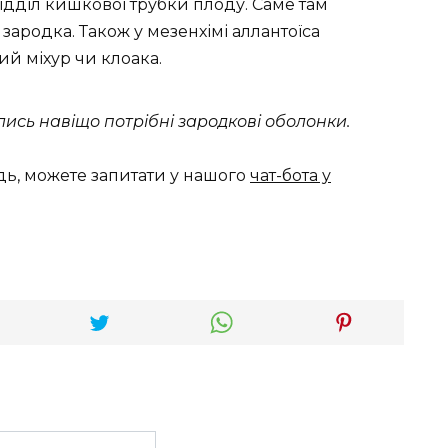
ідділ кишкової трубки плоду. Саме там
ародка. Також у мезенхімі аллантоїса
й міхур чи клоака.
ались навіщо потрібні зародкові оболонки.
дь, можете запитати у нашого
чат-бота у