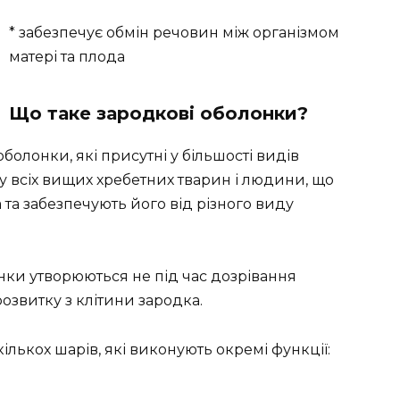
* забезпечує обмін речовин між організмом
матері та плода
Що таке зародкові оболонки?
оболонки, які присутні у більшості видів
 у всіх вищих хребетних тварин і людини, що
 та забезпечують його від різного виду
нки утворюються не під час дозрівання
озвитку з клітини зародка.
лькох шарів, які виконують окремі функції: