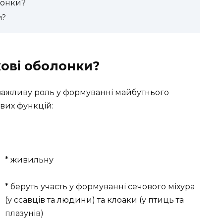
лонки?
и?
кові оболонки?
важливу роль у формуванні майбутнього
вих функцій:
* живильну
* беруть участь у формуванні сечового міхура
(у ссавців та людини) та клоаки (у птиць та
плазунів)