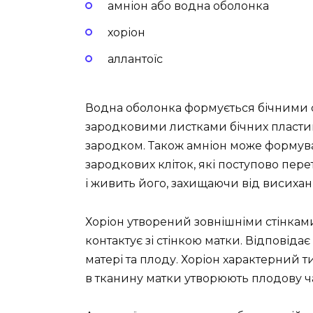
амніон або водна оболонка
хоріон
аллантоїс
Водна оболонка формується бічними 
зародковими листками бічних пластин
зародком. Також амніон може форму
зародкових кліток, які поступово пер
і живить його, захищаючи від висихан
Хоріон утворений зовнішніми стінкам
контактує зі стінкою матки. Відповід
матері та плоду. Хоріон характерний 
в тканину матки утворюють плодову ч