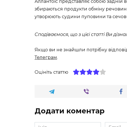
Аллантоїс представляє собою задній в
збираються продукти обміну речовин з
утворюють судини пуповини та сечови
Сподіваємося, що з цієї статті Ви дізн
Якщо ви не знайшли потрібну відпові
Телеграм
.
Оцініть статтю
Додати коментар
Ім'я
Email