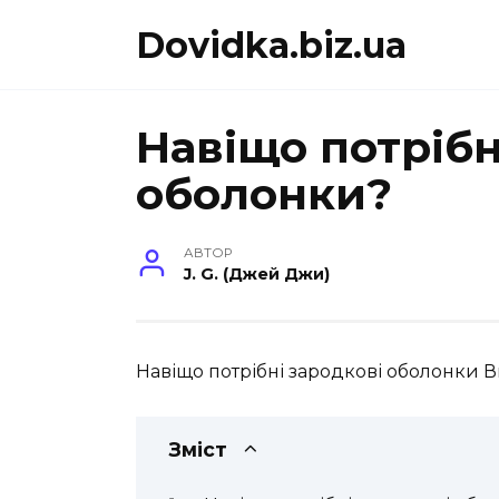
Перейти
Dovidka.biz.ua
до
вмісту
Навіщо потрібн
оболонки?
АВТОР
J. G. (Джей Джи)
Навіщо потрібні зародкові оболонки Ви д
Зміст