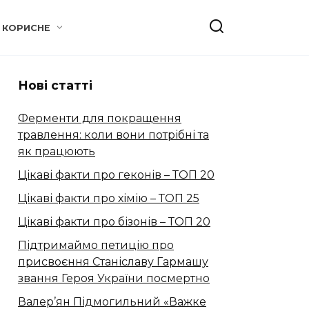
КОРИСНЕ
Нові статті
Ферменти для покращення
травлення: коли вони потрібні та
як працюють
Цікаві факти про геконів – ТОП 20
Цікаві факти про хімію – ТОП 25
Цікаві факти про бізонів – ТОП 20
Підтримаймо петицію про
присвоєння Станіславу Гармашу
звання Героя України посмертно
Валер’ян Підмогильний «Важке