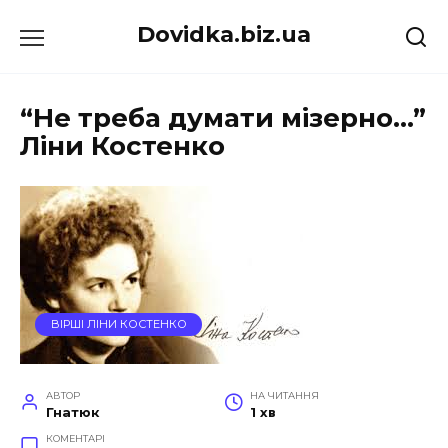
Перейти
Dovidka.biz.ua
до
вмісту
“Не треба думати мізерно…”
Ліни Костенко
ВІРШІ ЛІНИ КОСТЕНКО
АВТОР
НА ЧИТАННЯ
Гнатюк
1 хв
КОМЕНТАРІ