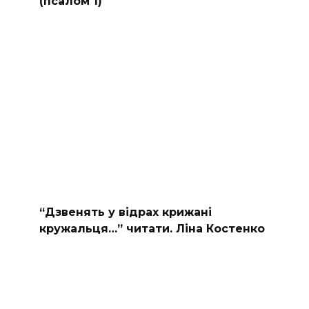
(псалом 1)
“Дзвенять у відрах крижані
кружальця…” читати. Ліна Костенко