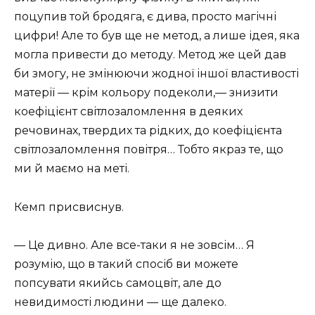
поцупив той бродяга, є дива, просто магічні
цифри! Але то був ще не метод, а лише ідея, яка
могла привести до методу. Метод же цей дав
би змогу, не змінюючи жодної іншої властивості
матерії — крім кольору подеколи,— знизити
коефіцієнт світлозаломлення в деяких
речовинах, твердих та рідких, до коефіцієнта
світлозаломлення повітря… Тобто якраз те, що
ми й маємо на меті.
Кемп присвиснув.
— Це дивно. Але все-таки я не зовсім… Я
розумію, що в такий спосіб ви можете
попсувати якийсь самоцвіт, але до
невидимості людини — ще далеко.