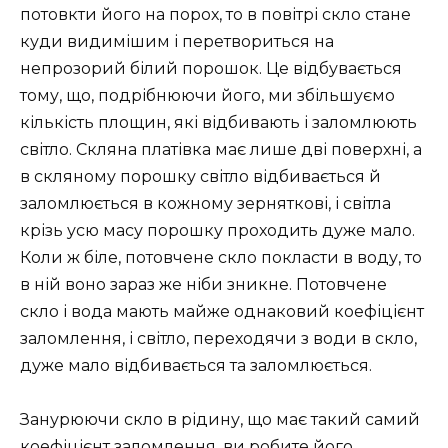
потовкти його на порох, то в повітрі скло стане
куди видимішим і перетвориться на
непрозорий білий порошок. Це відбувається
тому, що, подрібнюючи його, ми збільшуємо
кількість площин, які відбивають і заломлюють
світло. Скляна платівка має лише дві поверхні, а
в скляному порошку світло відбивається й
заломлюється в кожному зерняткові, і світла
крізь усю масу порошку проходить дуже мало.
Коли ж біле, потовчене скло покласти в воду, то
в ній воно зараз же ніби зникне. Потовчене
скло і вода мають майже однаковий коефіцієнт
заломлення, і світло, переходячи з води в скло,
дуже мало відбивається та заломлюється.
Занурюючи скло в рідину, що має такий самий
коефіцієнт заломлення, ви робите його