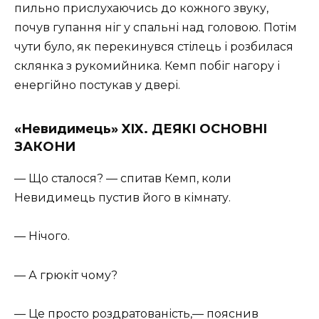
пильно прислухаючись до кожного звуку,
почув гупання ніг у спальні над головою. Потім
чути було, як перекинувся стілець і розбилася
склянка з рукомийника. Кемп побіг нагору і
енергійно постукав у двері.
«Невидимець» XIX. ДЕЯКІ ОСНОВНІ
ЗАКОНИ
— Що сталося? — спитав Кемп, коли
Невидимець пустив його в кімнату.
— Нічого.
— А грюкіт чому?
— Це просто роздратованість,— пояснив