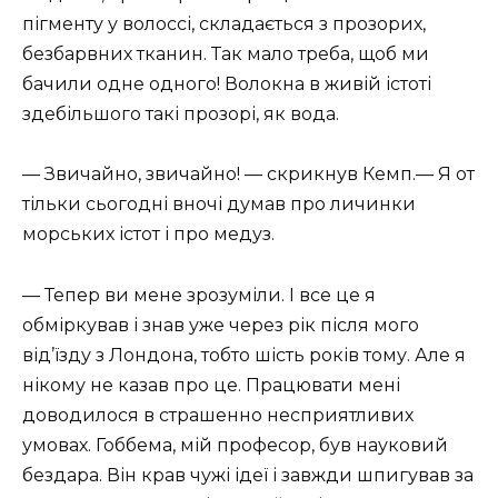
пігменту у волоссі, складається з прозорих,
безбарвних тканин. Так мало треба, щоб ми
бачили одне одного! Волокна в живій істоті
здебільшого такі прозорі, як вода.
— Звичайно, звичайно! — скрикнув Кемп.— Я от
тільки сьогодні вночі думав про личинки
морських істот і про медуз.
— Тепер ви мене зрозуміли. І все це я
обміркував і знав уже через рік після мого
від’їзду з Лондона, тобто шість років тому. Але я
нікому не казав про це. Працювати мені
доводилося в страшенно несприятливих
умовах. Гоббема, мій професор, був науковий
бездара. Він крав чужі ідеї і завжди шпигував за