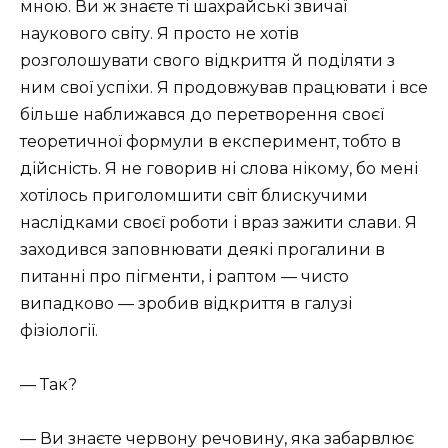
мною. Ви ж знаєте ті шахрайські звичаї
наукового світу. Я просто не хотів
розголошувати свого відкриття й поділяти з
ним свої успіхи. Я продовжував працювати і все
більше наближався до перетворення своєї
теоретичної формули в експеримент, тобто в
дійсність. Я не говорив ні слова нікому, бо мені
хотілось приголомшити світ блискучими
наслідками своєї роботи і враз зажити слави. Я
заходився заповнювати деякі прогалини в
питанні про пігменти, і раптом — чисто
випадково — зробив відкриття в галузі
фізіології.
— Так?
— Ви знаєте червону речовину, яка забарвлює