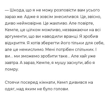
— Шкода, що я не можу розповісти вам усього
зараз же. Адже я зовсім знесилився. Це, звісно,
диво неймовірне. Це жахливо. Але повірте,
Кемпе, це цілком можливо, незважаючи на всі
аргументи, що ви наводили вранці. Я зробив
відкриття. Я хотів зберегти його тільки для себе,
але це немислимо. Мені потрібен спільник. І
ви… ми зможемо зробити таке… Але хай уже
завтра. А зараз, Кемпе, я мушу заснути, або я
помру.
Стоячи посеред кімнати, Кемп дивився на
одяг, над яким не було голови.