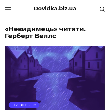
Перейти
Dovidka.biz.ua
до
вмісту
«Невидимець» читати.
Герберт Веллс
ГЕРБЕРТ ВЕЛЛС