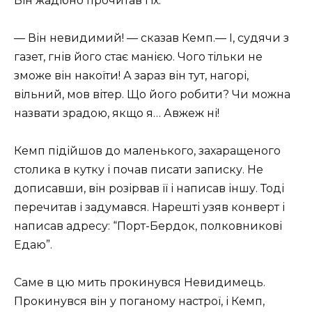
Він жадібно прочитав і їх.
— Він невидимий! — сказав Кемп.— І, судячи з
газет, гнів його стає манією. Чого тільки не
зможе він накоїти! А зараз він тут, нагорі,
вільний, мов вітер. Що його робити? Чи можна
назвати зрадою, якщо я… Авжеж ні!
Кемп підійшов до маленького, захаращеного
столика в кутку і почав писати записку. Не
дописавши, він розірвав її і написав іншу. Тоді
перечитав і задумався. Нарешті узяв конверт і
написав адресу: “Порт-Бердок, полковникові
Едаю”.
Саме в цю мить прокинувся Невидимець.
Прокинувся він у поганому настрої, і Кемп,