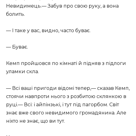
Невидимець.— Забув про свою руку, а вона
болить.
— І таке у вас, видно, часто буває.
— Буває.
Кемп пройшовся по кімнаті й підняв з підлоги
уламки скла.
— Всі ваші пригоди відомі тепер,— сказав Кемп,
стоячи навпроти нього з розбитою склянкою в
руці.— Всі: і айпінзькі, і тут під пагорбом. Світ
знає вже свого невидимого громадянина. Але
ніхто не знає, що ви тут.