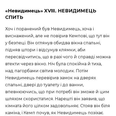
«Невидимець» XVIII. НЕВИДИМЕЦЬ
СПИТЬ
Хоч і поранений був Невидимець, хоча і
виснажений, але не повірив Кемпові, що тут він
у безпеці. Він оглянув обидва вікна спальні,
підняв штори і відсунув клямки, аби
пересвідчитись, що в разі чого й справді можна
втекти через вікно. Ніч була спокійна й тиха,
над пагорбами світив молодик. Потім
Невидимець перевірив замок на дверях
спальні, двері до туалету і до ванни,
впевнюючись, що при потребі він зможе й цим
шляхом скористатися. Нарешті він заявив, що
кімната його цілком задовольняє. Стояв він біля
каміна, і Кемп почув, як Невидимець позіхає.