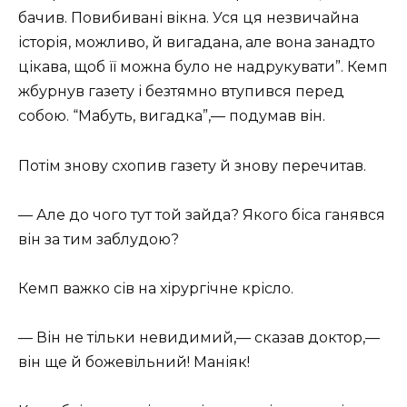
бачив. Повибивані вікна. Уся ця незвичайна
історія, можливо, й вигадана, але вона занадто
цікава, щоб її можна було не надрукувати”. Кемп
жбурнув газету і безтямно втупився перед
собою. “Мабуть, вигадка”,— подумав він.
Потім знову схопив газету й знову перечитав.
— Але до чого тут той зайда? Якого біса ганявся
він за тим заблудою?
Кемп важко сів на хірургічне крісло.
— Він не тільки невидимий,— сказав доктор,—
він ще й божевільний! Маніяк!