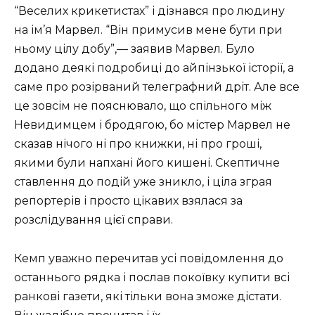
“Веселих крикетистах” і дізнався про людину
на ім’я Марвел. “Він примусив мене бути при
ньому цілу добу”,— заявив Марвел. Було
додано деякі подробиці до айпінзької історії, а
саме про розірваний телеграфний дріт. Але все
це зовсім не пояснювало, що спільного між
Невидимцем і бродягою, бо містер Марвел не
сказав нічого ні про книжки, ні про гроші,
якими були напхані його кишені. Скептичне
ставлення до подій уже зникло, і ціла зграя
репортерів і просто цікавих взялася за
розслідування цієї справи.
Кемп уважно перечитав усі повідомлення до
останнього рядка і послав покоївку купити всі
ранкові газети, які тільки вона зможе дістати.