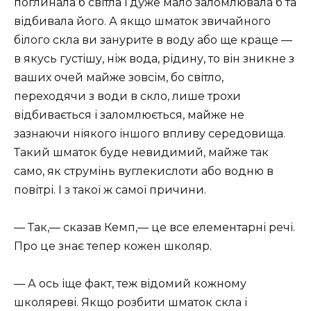
поглинала б світла і дуже мало заломлювала б та
відбивала його. А якщо шматок звичайного
білого скла ви занурите в воду або ще краще —
в якусь густішу, ніж вода, рідину, то він зникне з
ваших очей майже зовсім, бо світло,
переходячи з води в скло, лише трохи
відбивається і заломлюється, майже не
зазнаючи ніякого іншого впливу середовища.
Такий шматок буде невидимий, майже так
само, як струмінь вуглекислоти або водню в
повітрі. І з такої ж самої причини.
— Так,— сказав Кемп,— це все елементарні речі.
Про це знає тепер кожен школяр.
— А ось іще факт, теж відомий кожному
школяреві. Якщо розбити шматок скла і