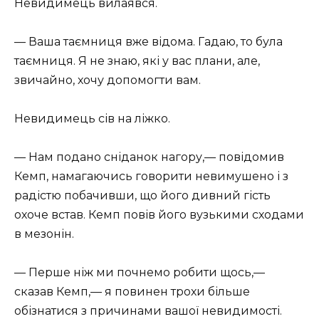
Невидимець вилаявся.
— Ваша таємниця вже відома. Гадаю, то була
таємниця. Я не знаю, які у вас плани, але,
звичайно, хочу допомогти вам.
Невидимець сів на ліжко.
— Нам подано сніданок нагору,— повідомив
Кемп, намагаючись говорити невимушено і з
радістю побачивши, що його дивний гість
охоче встав. Кемп повів його вузькими сходами
в мезонін.
— Перше ніж ми почнемо робити щось,—
сказав Кемп,— я повинен трохи більше
обізнатися з причинами вашої невидимості.