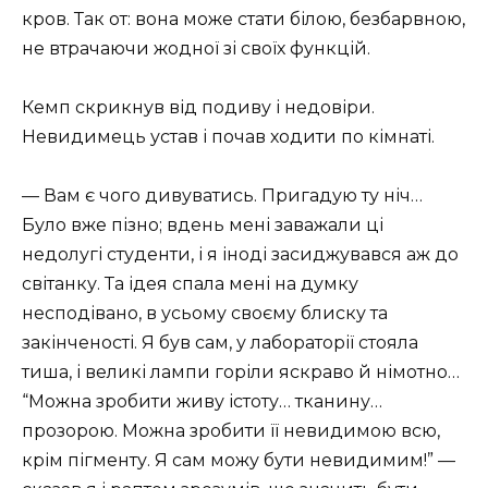
кров. Так от: вона може стати білою, безбарвною,
не втрачаючи жодної зі своїх функцій.
Кемп скрикнув від подиву і недовіри.
Невидимець устав і почав ходити по кімнаті.
— Вам є чого дивуватись. Пригадую ту ніч…
Було вже пізно; вдень мені заважали ці
недолугі студенти, і я іноді засиджувався аж до
світанку. Та ідея спала мені на думку
несподівано, в усьому своєму блиску та
закінченості. Я був сам, у лабораторії стояла
тиша, і великі лампи горіли яскраво й німотно…
“Можна зробити живу істоту… тканину…
прозорою. Можна зробити її невидимою всю,
крім пігменту. Я сам можу бути невидимим!” —