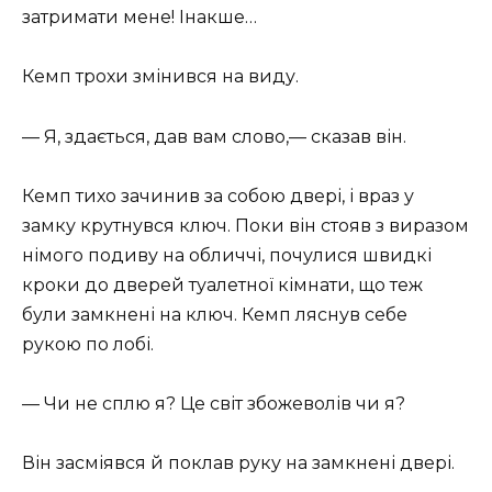
затримати мене! Інакше…
Кемп трохи змінився на виду.
— Я, здається, дав вам слово,— сказав він.
Кемп тихо зачинив за собою двері, і враз у
замку крутнувся ключ. Поки він стояв з виразом
німого подиву на обличчі, почулися швидкі
кроки до дверей туалетної кімнати, що теж
були замкнені на ключ. Кемп ляснув себе
рукою по лобі.
— Чи не сплю я? Це світ збожеволів чи я?
Він засміявся й поклав руку на замкнені двері.