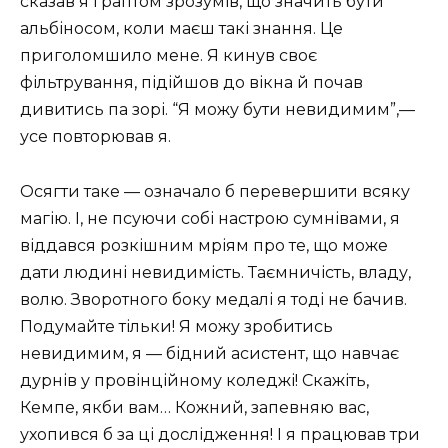
сказав я і раптом зрозумів, що значить бути
альбіносом, коли маєш такі знання. Це
приголомшило мене. Я кинув своє
фільтрування, підійшов до вікна й почав
дивитись па зорі. “Я можу бути невидимим”,—
усе повторював я.
Осягти таке — означало б перевершити всяку
магію. І, не псуючи собі настрою сумнівами, я
віддався розкішним мріям про те, що може
дати людині невидимість. Таємничість, владу,
волю. Зворотного боку медалі я тоді не бачив.
Подумайте тільки! Я можу зробитись
невидимим, я — бідний асистент, що навчає
дурнів у провінційному коледжі! Скажіть,
Кемпе, якби вам… Кожний, запевняю вас,
ухопився б за ці дослідження! І я працював три