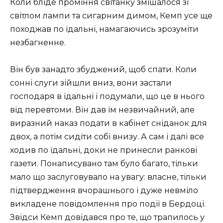
Коли бліде проміння світанку змішалося зі
світлом лампи та сигарним димом, Кемп усе ще
походжав по їдальні, намагаючись зрозуміти
незбагненне.
Він був занадто збуджений, щоб спати. Коли
сонні слуги зійшли вниз, вони застали
господаря в їдальні і подумали, що це в нього
від перевтоми. Він дав їм незвичайний, але
виразний наказ подати в кабінет сніданок для
двох, а потім сидіти собі внизу. А сам і далі все
ходив по їдальні, доки не принесли ранкові
газети. Понаписувано там було багато, тільки
мало що заслуговувало на увагу: власне, тільки
підтвердження вчорашнього і дуже невміло
викладене повідомлення про події в Бердоці.
Звідси Кемп довідався про те, що трапилось у