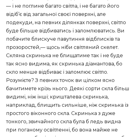
— і не поглине багато світла, і не багато його
відіб’є від загальної своєї поверхні, але
подекуди, на певних ділянках поверхні, світло
буде більше відбиватись і заломлюватись. Ви
побачите блискуче павутиння відблисків та
прозоростей,— щось ніби світляний скелет.
Скляна скринька не блищатиме так і не буде
так ясно видима, як скринька діамантова, бо
скло менше відбиває і заломлює світло.
Розумієте? З певних точок ви цілком ясно
бачитимете крізь нього. Деякі сорти скла більш
видимі, ніж інші; кришталева скринька,
наприклад, блищить сильніше, ніж скринька із
простого віконного скла. Скринька з дуже
тонкого, звичайного скла була б ледь видна
при поганому освітленні, бо вона майже не