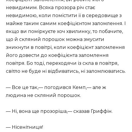
невидимим. Всяка прозора річ стає
невидимою, коли помістити її в середовище з
майже таким самим коефіцієнтом заломлення. І
якщо ви поміркуєте хоч хвилинку, то побачите,
що й скляний порошок можна змусити
зникнути в повітрі, коли коефіцієнт заломлення
його довести до коефіцієнта заломлення
повітря. Бо тоді, переходячи із скла в повітря,
світло не буде ні відбиватись, ні заломлюватись.
— Все це так,— погодився Кемп,— але ж
людина не скляний порошок.
— Ні, вона ще прозоріша,— сказав Гриффін.
— Нісенітниця!