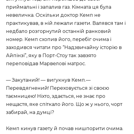
приймальні і запалив газ. Кімната ця була
невеличка. Оскільки доктор Кемп не
практикував, в ній лежали газети. Валявся там і
недбало розгорнутий останній ранковий
номер. Кемп схопив його, перебіг очима і
заходився читати про “Надзвичайну історію в
Айпінзі”, яку в Порт-Стоу так завзято
переповідав Марвелові матрос.
— Закутаний! — вигукнув Кемп.—
Перевдягнений! Переховується зі своєю
таємницею! Ніхто, здається, не знає про
нещастя, яке спіткало його. Що ж у нього, чорт
забирай, на думці?
Кемп кинув газету й почав нишпорити очима.