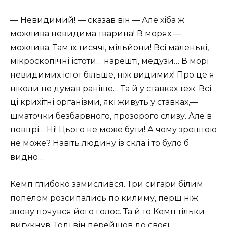
— Невидимий! — сказав він.— Але хіба ж
можлива невидима тварина! В морях —
можлива. Там їх тисячі, мільйони! Всі маленькі,
мікроскопічні істоти… нарешті, медузи… В морі
невидимих істот більше, ніж видимих! Про це я
ніколи не думав раніше… Та й у ставках теж. Всі
ці крихітні організми, які живуть у ставках,—
шматочки безбарвного, прозорого слизу. Але в
повітрі… Ні! Цього не може бути! А чому зрештою
не може? Навіть людину із скла і то було б
видно…
Кемп глибоко замислився. Три сигари білим
попелом розсипались по килиму, перш ніж
знову почувся його голос. Та й то Кемп тільки
вигукнув. Тоді він перейшов до своєї