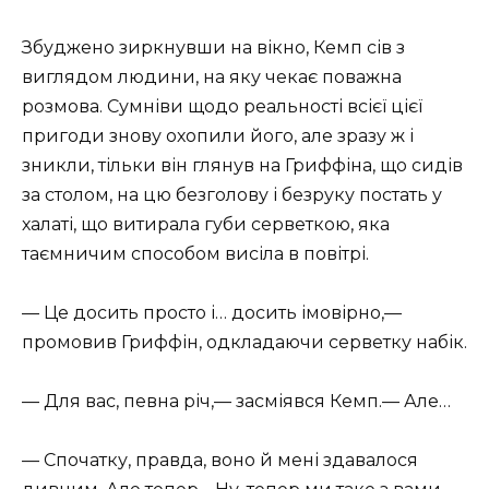
Збуджено зиркнувши на вікно, Кемп сів з
виглядом людини, на яку чекає поважна
розмова. Сумніви щодо реальності всієї цієї
пригоди знову охопили його, але зразу ж і
зникли, тільки він глянув на Гриффіна, що сидів
за столом, на цю безголову і безруку постать у
халаті, що витирала губи серветкою, яка
таємничим способом висіла в повітрі.
— Це досить просто і… досить імовірно,—
промовив Гриффін, одкладаючи серветку набік.
— Для вас, певна річ,— засміявся Кемп.— Але…
— Спочатку, правда, воно й мені здавалося