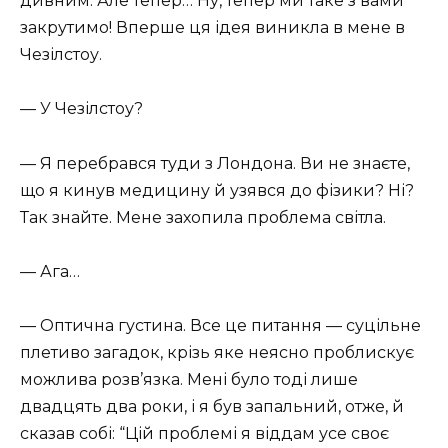
дивним. Але тепер… Ну, тепер ми таке з вами
закрутимо! Вперше ця ідея виникла в мене в
Чезілстоу.
— У Чезілстоу?
— Я перебрався туди з Лондона. Ви не знаєте,
що я кинув медицину й узявся до фізики? Ні?
Так знайте. Мене захопила проблема світла.
— Ага…
— Оптична густина. Все це питання — суцільне
плетиво загадок, крізь яке неясно проблискує
можлива розв’язка. Мені було тоді лише
двадцять два роки, і я був запальний, отже, й
сказав собі: “Цій проблемі я віддам усе своє