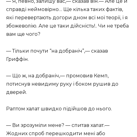
— Я, певно, залишу вас,— сказав він.— Але це й
справді неймовірно… Ще кілька таких фактів,
які перевертають догори дном всі мої теорії, і я
збожеволію. Але це таки дійсність!.. Чи не треба
вам ще чого?
— Тільки почути “на добраніч”,— сказав
Гриффін.
— Що ж, на добраніч,— промовив Кемп,
потиснув невидиму руку і боком рушив до
дверей.
Раптом халат швидко підійшов до нього.
— Ви зрозуміли мене? — спитав халат.—
Жодних спроб перешкодити мені або