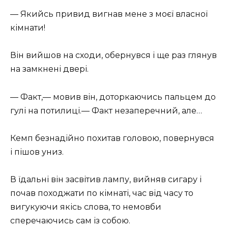
— Якийсь привид вигнав мене з моєї власної
кімнати!
Він вийшов на сходи, обернувся і ще раз глянув
на замкнені двері.
— Факт,— мовив він, доторкаючись пальцем до
гулі на потилиці.— Факт незаперечний, але…
Кемп безнадійно похитав головою, повернувся
і пішов униз.
В їдальні він засвітив лампу, вийняв сигару і
почав походжати по кімнаті, час від часу то
вигукуючи якісь слова, то немовби
сперечаючись сам із собою.