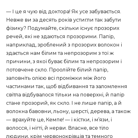
— І це я чую від доктора! Як усе забувається.
Невже ви за десять років устигли так забути
фізику? Подумайте, скільки існує прозорих
речей, які не здаються прозорими. Папір,
наприклад, зроблений з прозорих волокон і
здається нам білим та непрозорим з тої ж
причини, з якої буває білим та непрозорим і
потовчене скло. Проолійте білий папір,
заповніть олією всі проміжки між його
частинами так, щоб відбивання та заломлення
світла відбувалося тільки на поверхні, й папір
стане прозорий, як скло. І не лише папір, а й
волокна бавовни, льону, шерсті, дерева, а також
— врахуйте це, Кемпе! — і кістки, і м’язи, і
волосся, і нігті, й нерви. Власне, все тіло
людини, крім червонокрівців та темного