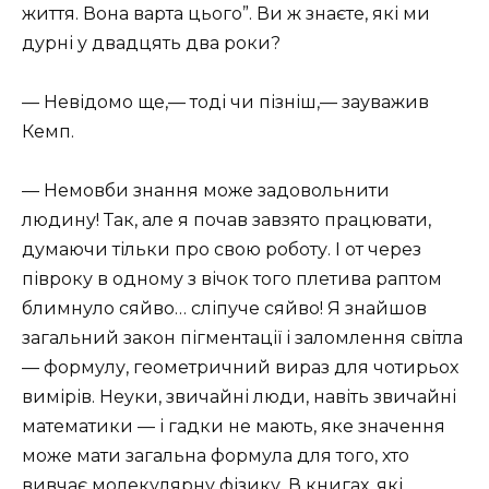
життя. Вона варта цього”. Ви ж знаєте, які ми
дурні у двадцять два роки?
— Невідомо ще,— тоді чи пізніш,— зауважив
Кемп.
— Немовби знання може задовольнити
людину! Так, але я почав завзято працювати,
думаючи тільки про свою роботу. І от через
півроку в одному з вічок того плетива раптом
блимнуло сяйво… сліпуче сяйво! Я знайшов
загальний закон пігментації і заломлення світла
— формулу, геометричний вираз для чотирьох
вимірів. Неуки, звичайні люди, навіть звичайні
математики — і гадки не мають, яке значення
може мати загальна формула для того, хто
вивчає молекулярну фізику. В книгах, які