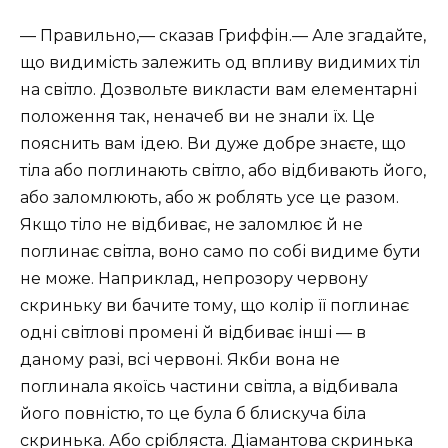
— Правильно,— сказав Гриффін.— Але згадайте,
що видимість залежить од впливу видимих тіл
на світло. Дозвольте викласти вам елементарні
положення так, неначеб ви не знали їх. Це
пояснить вам ідею. Ви дуже добре знаєте, що
тіла або поглинають світло, або відбивають його,
або заломлюють, або ж роблять усе це разом.
Якщо тіло не відбиває, не заломлює й не
поглинає світла, воно само по собі видиме бути
не може. Наприклад, непрозору червону
скриньку ви бачите тому, що колір її поглинає
одні світлові промені й відбиває інші — в
даному разі, всі червоні. Якби вона не
поглинала якоїсь частини світла, а відбивала
його повністю, то це була б блискуча біла
скринька. Або срібляста. Діамантова скринька