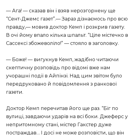
— Ага! — сказав він і взяв нерозгорнену ще
“Сент-Джемс газет”.— Зараз дізнаємось про всю
правду,— мовив доктор Кемп і розкрив газету.
В очі йому впало кілька шпальт. “Ціле містечко в
Сассексі збожеволіло!” — стояло в заголовку.
— Боже! — вигукнув Кемп, жадібно читаючи
скептичну розповідь про відомі вже нам
учорашні події в Айпінзі. Над цим звітом було
передруковано й повідомлення з ранкової
газети.
Доктор Кемп перечитав його ще раз. “Біг по
вулиці, завдаючи ударів на всі боки. Джеферс у
непритомному стані, містер Гакстер дуже
постраждав… І досі не може розповісти, що він