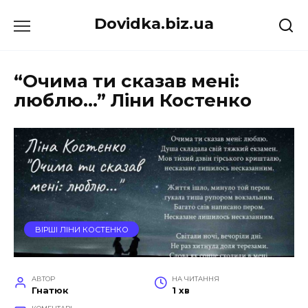
Перейти
Dovidka.biz.ua
до
вмісту
“Очима ти сказав мені:
люблю…” Ліни Костенко
ВІРШІ ЛІНИ КОСТЕНКО
АВТОР
НА ЧИТАННЯ
Гнатюк
1 хв