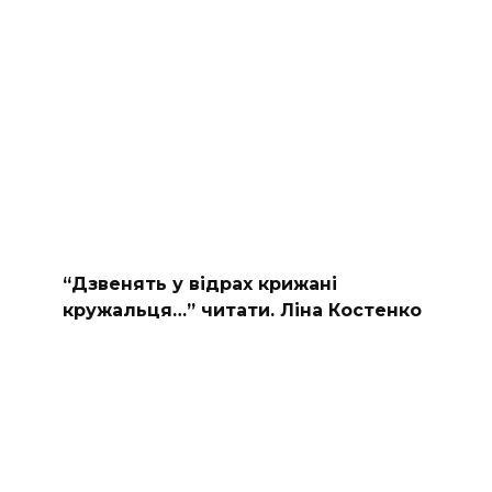
“Дзвенять у відрах крижані
кружальця…” читати. Ліна Костенко