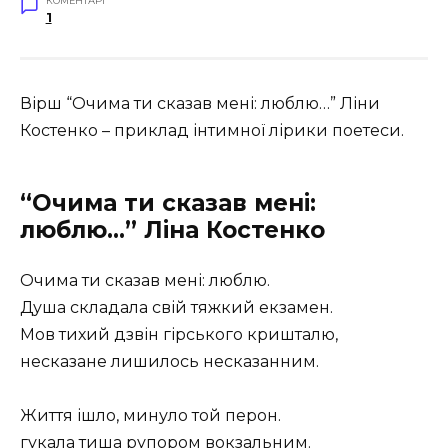
КОМЕНТАРІ
1
Вірш “Очима ти сказав мені: люблю…” Ліни
Костенко – приклад інтимної лірики поетеси.
“Очима ти сказав мені:
люблю…” Ліна Костенко
Очима ти сказав мені: люблю.
Душа складала свій тяжкий екзамен.
Мов тихий дзвін гірського кришталю,
несказане лишилось несказанним.
Життя ішло, минуло той перон.
гукала тиша рупором вокзальним.