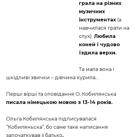
грала на різних
музичних
інструментах
(а
навчилася грати на
слух).
Любила
коней і чудово
їздила верхи.
Та мала вона і
шкідливі звички – дівчина курила…
Перші вірші та оповідання О. Кобилянська
писала німецькою мовою з 13-14 років.
Ольга Кобилянська підписувалася
“Кобиляньска”, бо саме таке написання
започаткував її батько
.