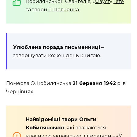
Кобилянської: Євангеліє, «
Фауст
»
Гете
та твори
Т.Шевченка.
Улюблена порада письменниці
–
завершувати кожен день книгою.
Померла О. Кобилянська
21 березня 1942
р. в
Чернівцях
Найвідоміші твори Ольги
Кобилянської
, які вважаються
класикою української літератури – «У