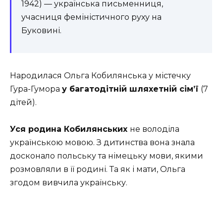
1942) — українська письменниця,
учасниця феміністичного руху на
Буковині.
Народилася Ольга Кобилянська у містечку
Гура-Гумора
у багатодітній шляхетній сім’ї
(7
дітей).
Уся родина Кобилянських
не володіла
українською мовою. З дитинства вона знала
досконало польську та німецьку мови, якими
розмовляли в її родині. Та як і мати, Ольга
згодом вивчила українську.