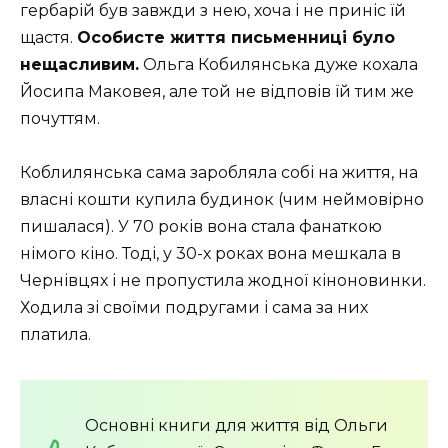
гербарій був завжди з нею, хоча і не приніс їй
щастя.
Особисте життя письменниці було
нещасливим.
Ольга Кобилянська дуже кохала
Йосипа Маковея, але той не відповів їй тим же
почуттям.
Коблилянська сама заробляла собі на життя, на
власні кошти купила будинок (чим неймовірно
пишалася). У 70 років вона стала фанаткою
німого кіно. Тоді, у 30-х роках вона мешкала в
Чернівцях і не пропустила жодної кіноновинки.
Ходила зі своїми подругами і сама за них
платила.
Основні книги для життя від Ольги