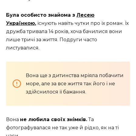
Була особисто знайома з
Лесею
Українкою
,
існують навіть чутки про їх роман. Їх
дружба тривала 14 років, хоча бачилися вони
лише тричі за життя. Подруги часто
листувалися.
Вона ще з дитинства мріяла побачити
море, але за все життя так його і не
здійснилося її бажання.
Вона
не любила своїх знімків.
Та
фотографувалася не так уже й рідко, як на ті
часи.