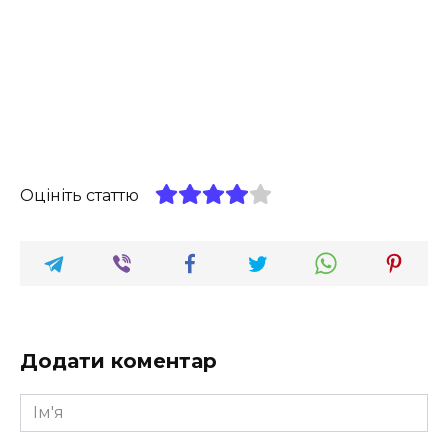
Оцініть статтю
Додати коментар
Ім'я
*