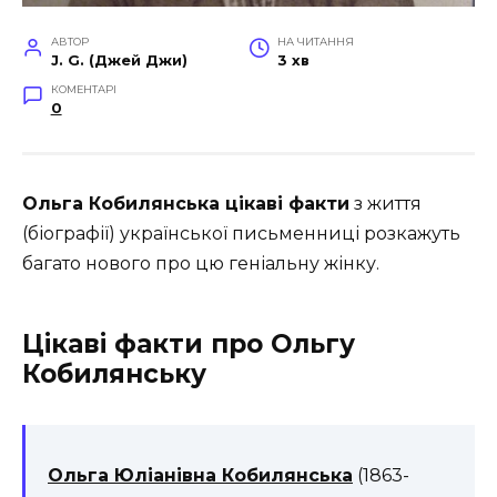
АВТОР
НА ЧИТАННЯ
J. G. (Джей Джи)
3 хв
КОМЕНТАРІ
0
Ольга Кобилянська цікаві факти
з життя
(біографії) української письменниці розкажуть
багато нового про цю геніальну жінку.
Цікаві факти про Ольгу
Кобилянську
Ольга Юліанівна Кобилянська
(1863-