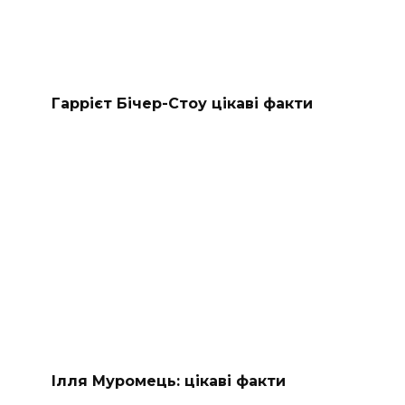
Гаррієт Бічер-Стоу цікаві факти
Ілля Муромець: цікаві факти