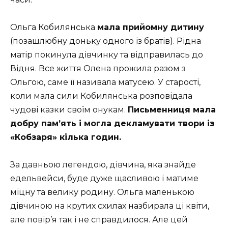
Ольга Кобилянська
мала прийомну дитину
(позашлюбну доньку одного із братів). Рідна
матір покинула дівчинку та відправилась до
Відня. Все життя Олена прожила разом з
Ольгою, саме її називала матусею. У старості,
коли мала сили Кобилянська розповідала
чудові казки своїм онукам.
Письменниця мала
добру пам’ять і могла декламувати твори із
«Кобзаря» кілька годин.
За давньою легендою, дівчина, яка знайде
едельвейси, буде дуже щасливою і матиме
міцну та велику родину. Ольга маленькою
дівчиною на крутих схилах назбирала ці квіти,
але повір’я так і не справдилося. Але цей