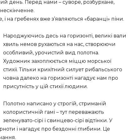
й день. Перед нами – суворе, розбурхане,
 нескінченне.
, і на гребенях вже з’являються «баранці» піни.
Народжуючись десь на горизонті, великі вали
хвиль немов рухаються на нас, створюючи
особливий, урочистий вид полотна.
Художник захоплюється міццю морської
стихії. Тільки крихітний силует рибальського
човна далеко на горизонті нагадує нам про
присутність у цій стихії людини.
Полотно написано у строгій, стриманій
колористичній гамі – тут переважають
зеленувато-сірі і свинцево-сірі відтінки. У
рноти і нагадує про бездонні глибини. Це
чання.