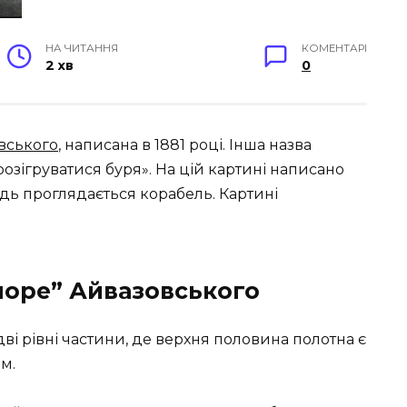
НА ЧИТАННЯ
КОМЕНТАРІ
2 хв
0
вського
, написана в 1881 році. Інша назва
озігруватися буря». На цій картині написано
дь проглядається корабель. Картині
море” Айвазовського
ві рівні частини, де верхня половина полотна є
м.