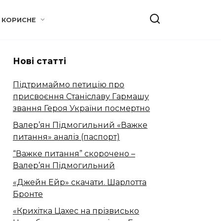
КОРИСНЕ
Нові статті
Підтримаймо петицію про
присвоєння Станіславу Гармашу
звання Героя України посмертно
Валер’ян Підмогильний «Важке
питання» аналіз (паспорт)
“Важке питання” скорочено –
Валер’ян Підмогильний
«Джейн Ейр» скачати. Шарлотта
Бронте
«Крихітка Цахес на прізвисько