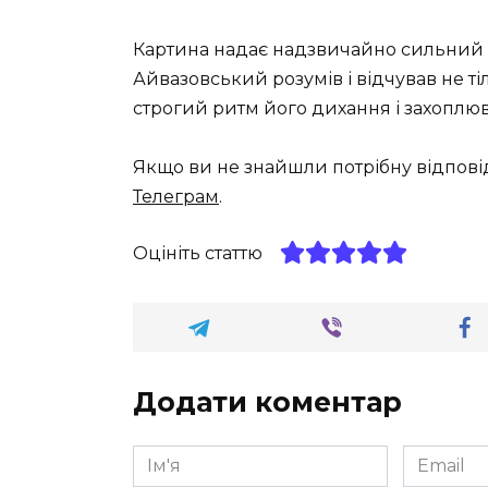
Картина надає надзвичайно сильний е
Айвазовський розумів і відчував не т
строгий ритм його дихання і захоплю
Якщо ви не знайшли потрібну відпові
Телеграм
.
Оцініть статтю
Додати коментар
Ім'я
Email
*
*