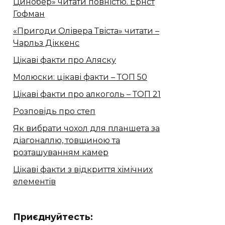
Цинобер» читати повністю. Ернст
Гофман
«Пригоди Олівера Твіста» читати –
Чарльз Діккенс
Цікаві факти про Аляску
Молюски: цікаві факти – ТОП 50
Цікаві факти про алкоголь – ТОП 21
Розповідь про степ
Як вибрати чохол для планшета за
діагоналлю, товщиною та
розташуванням камер
Цікаві факти з відкриття хімічних
елементів
Приєднуйтесть: