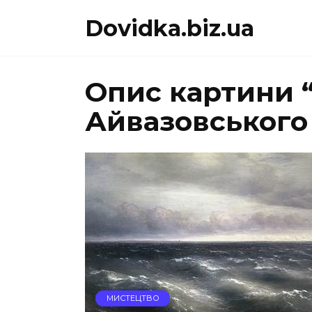
Перейти
Dovidka.biz.ua
до
вмісту
Опис картини 
Айвазовського
МИСТЕЦТВО