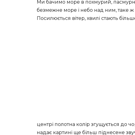
Ми бачимо море в похмурий, пасмурни
безмежне море і небо над ним, таке ж
Посилюється вітер, хвилі стають більше
центрі полотна колір згущується до чо
надає картині ще більш піднесене зву