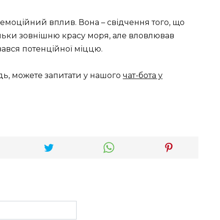
моційний вплив. Вона – свідчення того, що
ільки зовнішню красу моря, але вловлював
вався потенційної міццю.
дь, можете запитати у нашого
чат-бота у