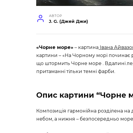
АВТОР
J. G. (Джей Джи)
«Чорне море»
– картина
Івана Айвазо
картини – «На Чорному морі починає р
що штормить Чорне море . Вдалині ле
притаманні тільки темні фарби.
Опис картини “Чорне 
Композиція гармонійна розділена на д
небом, а нижня – безпосередньо море