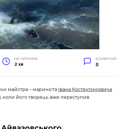
НА ЧИТАННЯ
КОМЕНТАРІ
2 хв
0
уки майстра – мариніста
Івана Костянтиновича
і, коли його творець вже переступив
 Айвазовського