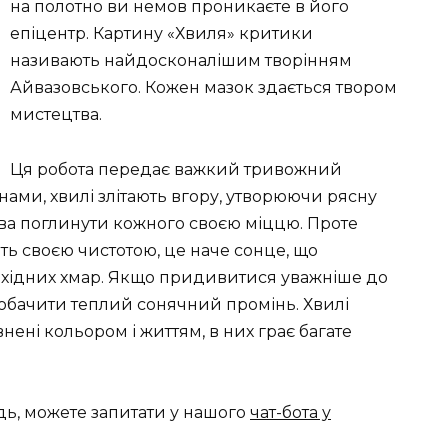
на полотно ви немов проникаєте в його
епіцентр. Картину «Хвиля» критики
називають найдосконалішим творінням
Айвазовського. Кожен мазок здається твором
мистецтва.
Ця робота передає важкий тривожний
ами, хвилі злітають вгору, утворюючи рясну
ова поглинути кожного своєю міццю. Проте
ть своєю чистотою, це наче сонце, що
охідних хмар. Якщо придивитися уважніше до
побачити теплий сонячний промінь. Хвилі
внені кольором і життям, в них грає багате
дь, можете запитати у нашого
чат-бота у