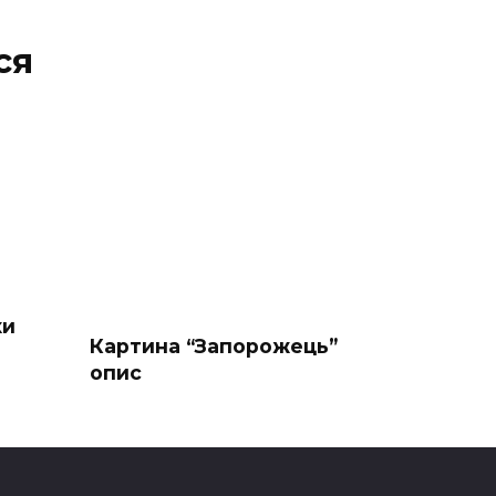
ся
ки
Картина “Запорожець”
опис