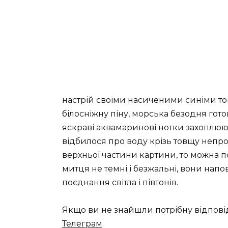
настрій своїми насиченими синіми тон
білосніжну піну, морська безодня гот
яскраві аквамаринові нотки захоплюю
відбилося про воду крізь товщу непр
верхньої частини картини, то можна 
митця не темні і безжальні, вони напо
поєднання світла і півтонів.
Якщо ви не знайшли потрібну відпові
Телеграм
.