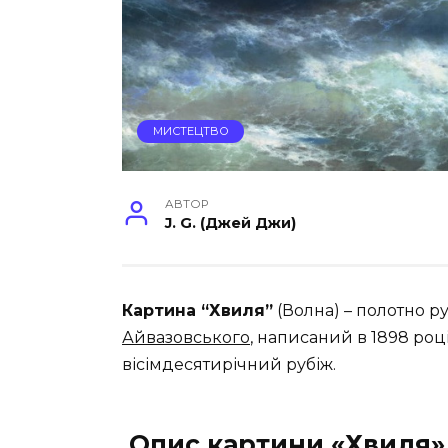
МИСТЕЦТВО
АВТОР
J. G. (Джей Джи)
Картина “Хвиля”
(Волна) – полотно р
Айвазовського
, написаний в 1898 роц
вісімдесятирічний рубіж.
Опис картини «Хвиля»