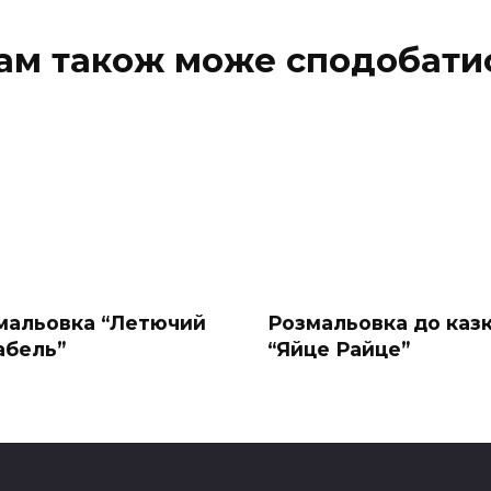
ам також може сподобати
мальовка “Летючий
Розмальовка до каз
абель”
“Яйце Райце”