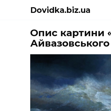
Перейти
Dovidka.biz.ua
до
вмісту
Опис картини 
Айвазовського