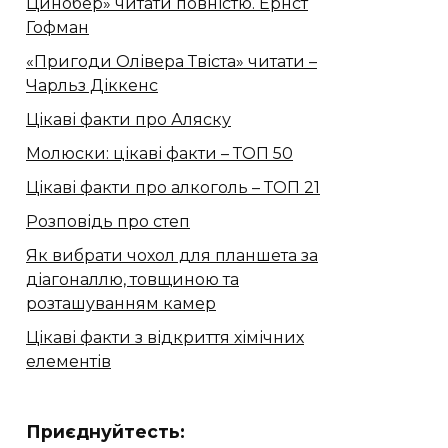
Цинобер» читати повністю. Ернст
Гофман
«Пригоди Олівера Твіста» читати –
Чарльз Діккенс
Цікаві факти про Аляску
Молюски: цікаві факти – ТОП 50
Цікаві факти про алкоголь – ТОП 21
Розповідь про степ
Як вибрати чохол для планшета за
діагоналлю, товщиною та
розташуванням камер
Цікаві факти з відкриття хімічних
елементів
Приєднуйтесть: