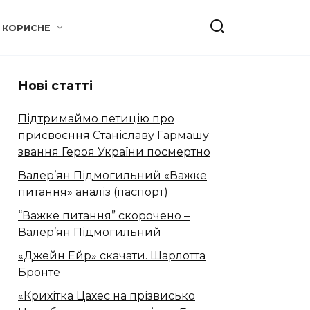
КОРИСНЕ
Нові статті
Підтримаймо петицію про
присвоєння Станіславу Гармашу
звання Героя України посмертно
Валер’ян Підмогильний «Важке
питання» аналіз (паспорт)
“Важке питання” скорочено –
Валер’ян Підмогильний
«Джейн Ейр» скачати. Шарлотта
Бронте
«Крихітка Цахес на прізвисько