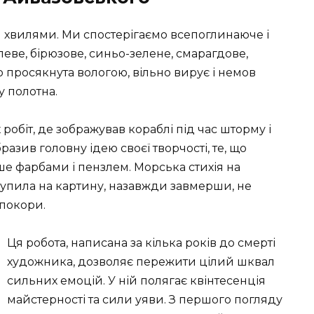
 хвилями. Ми спостерігаємо всепоглинаюче і
леве, бірюзове, синьо-зелене, смарагдове,
о просякнута вологою, вільно вирує і немов
у полотна.
 робіт, де зображував кораблі під час шторму і
бразив головну ідею своєї творчості, те, що
ше фарбами і пензлем. Морська стихія на
тупила на картину, назавжди завмерши, не
епокори.
Ця робота, написана за кілька років до смерті
художника, дозволяє пережити цілий шквал
сильних емоцій. У ній полягає квінтесенція
майстерності та сили уяви. З першого погляду