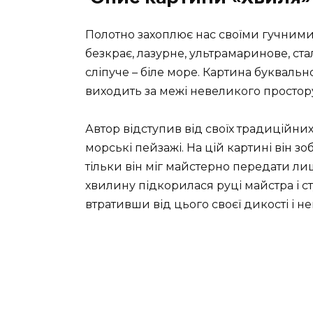
Полотно захоплює нас своїми гучними
безкрає, лазурне, ультрамаринове, ста
сліпуче – біле море. Картина буквальн
виходить за межі невеликого простор
Автор відступив від своїх традиційних
морські пейзажі. На цій картині він зо
тільки він міг майстерно передати ли
хвилину підкорилася руці майстра і с
втративши від цього своєї дикості і н