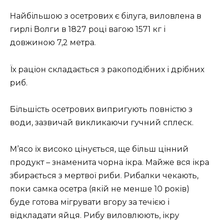
Найбільшою з осетрових є білуга, виловлена ​​в
гирлі Волги в 1827 році вагою 1571 кг і
довжиною 7,2 метра.
Їх раціон складається з ракоподібних і дрібних
риб.
Більшість осетрових випригують повністю з
води, зазвичай викликаючи гучний сплеск.
М’ясо їх високо цінується, ще більш цінний
продукт – знаменита чорна ікра. Майже вся ікра
збирається з мертвої риби. Рибалки чекають,
поки самка осетра (якій не менше 10 років)
буде готова мігрувати вгору за течією і
відкладати яйця. Рибу виловлюють, ікру