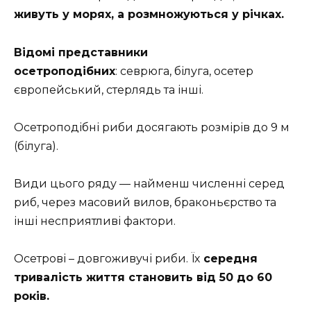
живуть у морях, а розмножуються у річках.
Відомі представники
осетроподібних
: севрюга, білуга, осетер
європейський, стерлядь та інші.
Осетроподібні риби досягають розмірів до 9 м
(білуга).
Види цього ряду — найменш численні серед
риб, через масовий вилов, браконьєрство та
інші несприятливі фактори.
Осетрові – довгоживучі риби. Їх
середня
тривалість життя становить від 50 до 60
років.