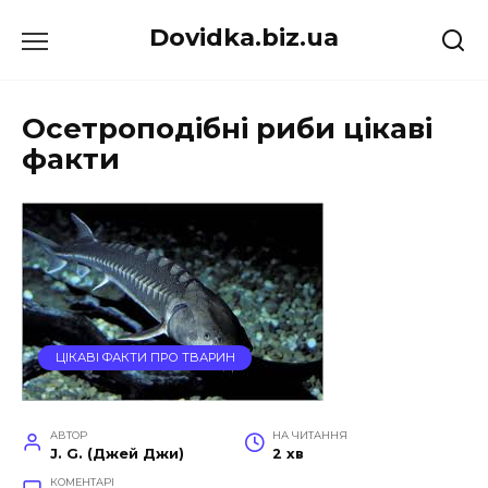
Перейти
Dovidka.biz.ua
до
вмісту
Осетроподібні риби цікаві
факти
ЦІКАВІ ФАКТИ ПРО ТВАРИН
АВТОР
НА ЧИТАННЯ
J. G. (Джей Джи)
2 хв
КОМЕНТАРІ