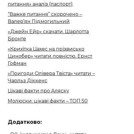
питання» аналіз (паспорт)
“Важке питання” скорочено –
Валер’ян Підмогильний
«Джейн Ейр» скачати. Шарлотта
Бронте
«Крихітка Цахес на прізвисько
Цинобер» читати повністю. Ернст
Гофман
«Пригоди Олівера Твіста» читати –
Чарльз Діккенс
Цікаві факти про Аляску
Молюски: цікаві факти – ТОП 50
Додатково: