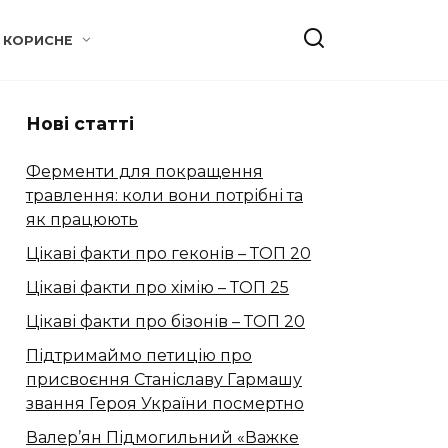
КОРИСНЕ
Нові статті
Ферменти для покращення
травлення: коли вони потрібні та
як працюють
Цікаві факти про геконів – ТОП 20
Цікаві факти про хімію – ТОП 25
Цікаві факти про бізонів – ТОП 20
Підтримаймо петицію про
присвоєння Станіславу Гармашу
звання Героя України посмертно
Валер’ян Підмогильний «Важке