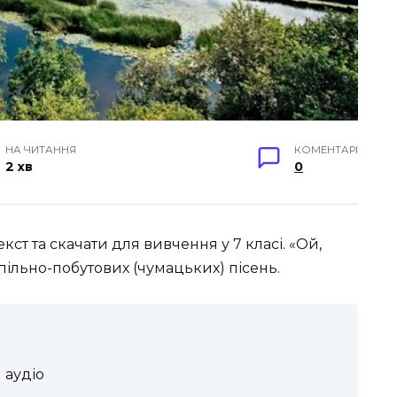
НА ЧИТАННЯ
КОМЕНТАРІ
2 хв
0
екст та скачати для вивчення у 7 класі. «Ой,
пільно-побутових (чумацьких) пісень.
 аудіо