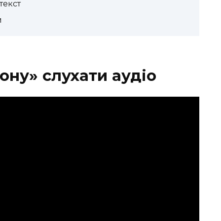
текст
и
Дону» слухати аудіо