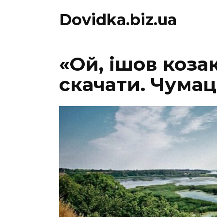
Перейти
Dovidka.biz.ua
до
вмісту
«Ой, ішов коза
скачати. Чумаць