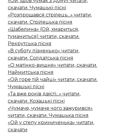
«Ой, ішов чумак з Дону» читати,
скачати. Чумацькі пісні
«Розпрощався стрілець...» читати,
скачати. Стрілецька пісня
«Шабелина» (Ой, хмариться,
туманиться) читати, скачати.
Рекрутська пісня
«В суботу пізненько» читати,
скачати. Солдатська пісня
«О матінко-вишня» читати, скачати.
Наймитська пісня
«Ой горе тій чайці» читати, скачати.
Чумацькі пісні
«Та вже років двісті...» читати,
скачати. Козацькі пісні
«Чумаче, чумаче чого зажурився»
читати, скачати. Чумацька пісня
«Ой у степу криниченька» читати,
скачати