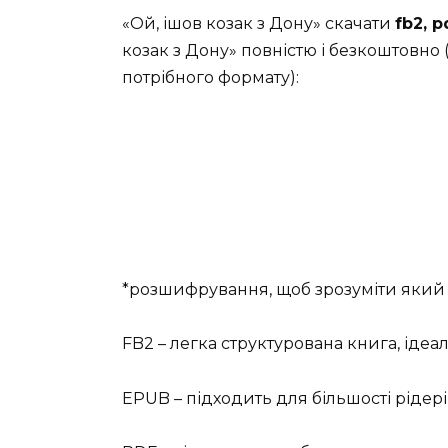
«Ой, ішов козак з Дону» скачати
fb2, p
козак з Дону» повністю і безкоштовно 
потрібного формату):
*розшифрування, щоб зрозуміти який 
FB2 – легка структурована книга, ідеа
EPUB – підходить для більшості рідері