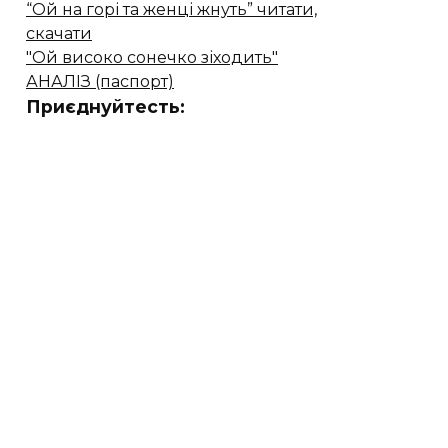
“Ой на горі та женці жнуть” читати,
скачати
"Ой високо сонечко зіходить"
АНАЛІЗ (паспорт)
Приєднуйтесть: