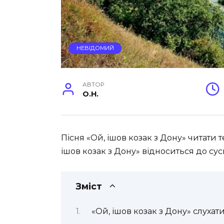
НЕВІДОМИЙ
АВТОР
O.H.
Пісня «Ой, ішов козак з Дону» читати т
ішов козак з Дону» відноситься до сус
Зміст
«Ой, ішов козак з Дону» слухати