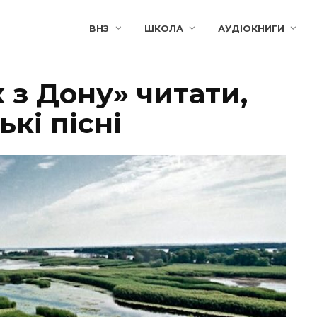
ВНЗ
ШКОЛА
АУДІОКНИГИ
к з Дону» читати,
кі пісні