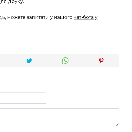
для друку.
дь, можете запитати у нашого
чат-бота у