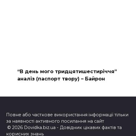
“В день мого тридцятишестиріччя”
аналіз (паспорт твору) – Байрон
Повне або часткове використання інформації тільки
за наявності активного посилання на сайт
© 2026 Dovidka.biz.ua - Довідник цікавих фактів та
корисних знань