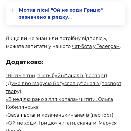
Мотив пісні "Ой не ходи Грицю"
зазначено в рядку...
Якщо ви не знайшли потрібну відповідь,
можете запитати у нашого
чат-бота у Телеграм
.
Додатково:
"Віють вітри, віють буйні" аналіз (паспорт)
"Дума про Марусю Богуславку" аналіз (паспорт
твору)
«В неділю рано зілля копала» читати. Ольга
Кобилянська
«Засвіт встали козаченьки» аналіз (паспорт)
«Ой не ходи, Грицю» читати, скачати. Маруся
Чурай