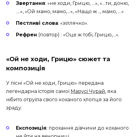
Звертання
: «не ходи, Грицю, …», «…ти, доню,
….», «Ой мамо, мамо,…», «Нащо ж .., мамо, …»
Пестливі слова
: «зіллячко».
Рефрен
(повтор) : «Оце ж тобі, Грицю,…».
«Ой не ходи, Грицю» сюжет та
композиція
У пiснi
Ой не ходи, Грицю
передана
легендарна iсторiя самоï
Марусi Чурай
, яка
нiбито отруïла свого коханого хлопця за його
зраду.
Експозиція
: прохання дівчини до коханого
не йти на вечорниці.