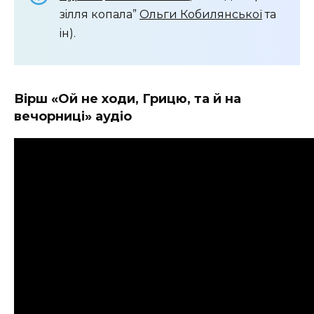
зiлля копала”
Ольги Кобилянськоï
та
iн).
Вірш «Ой не ходи, Грицю, та й на
вечорниці» аудіо