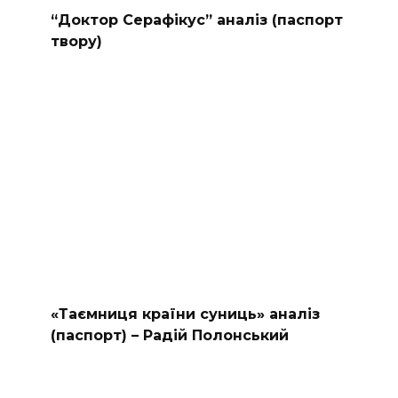
“Доктор Серафікус” аналіз (паспорт
твору)
«Таємниця країни суниць» аналіз
(паспорт) – Радій Полонський