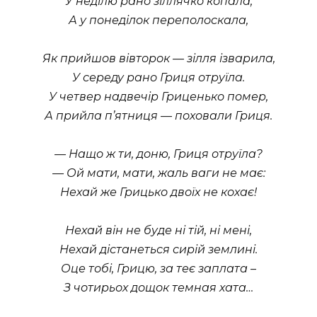
У неділю рано зіллячко копала,
А у понеділок переполоскала,
Як прийшов вівторок — зілля ізварила,
У середу рано Гриця отруїла.
У четвер надвечір Гриценько помер,
А прийла п’ятниця — поховали Гриця.
— Нащо ж ти, доню, Гриця отруїла?
— Ой мати, мати, жаль ваги не має:
Нехай же Грицько двоїх не кохає!
Нехай він не буде ні тій, ні мені,
Нехай дістанеться сирій землині.
Оце тобі, Грицю, за теє заплата –
З чотирьох дощок темная хата…