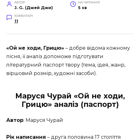
АВТОР
НА ЧИТАННЯ
J. G. (Джей Джи)
5 хв
КОМЕНТАРІ
11
«Ой не ходи, Грицю»
– добре відома кожному
пісня, її аналіз допоможе підготувати
літературний паспорт твору (тема, ідея, жанр,
віршовий розмір, художні засоби).
Маруся Чурай «Ой не ходи,
Грицю» аналіз (паспорт)
Автор
: Маруся Чурай
Рік написання
– друга половина 17 століття