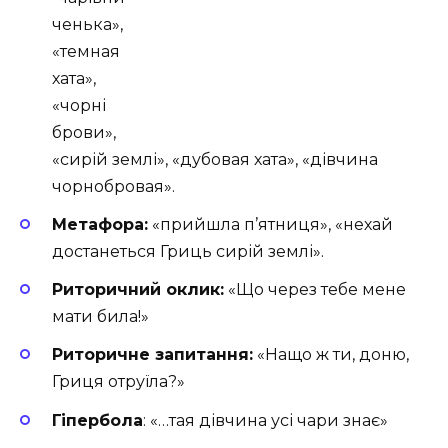
ченька»,
«темная
хата»,
«чорні
брови»,
«сирій землі», «дубовая хата», «дівчина
чорнобровая».
Метафора:
«прийшла п’ятниця», «нехай
достанеться Гриць сирій землі».
Риторичний оклик:
«Що через тебе мене
мати била!»
Риторичне запитання:
«Нащо ж ти, доню,
Гриця отруїла?»
Гіпербола
: «…тая дівчина усі чари знає»