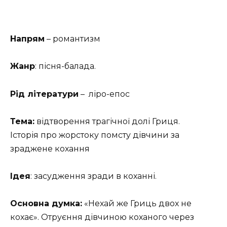
Напрям
– романтизм
Жанр
:
пісня-балада.
Рід літератури
– ліро-епос
Тема
:
відтворення трагічної долі Гриця.
Історія
про жорстоку помсту дівчини за
зраджене кохання
Ідея
: засудження зради в коханні.
Основна думка:
«Нехай же Гриць двох не
кохає». Отруєння дівчиною коханого через