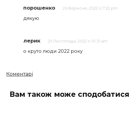
порошенко
26 Вересня, 2022 о 7:22 pm
дякую
лерик
25 Листопада, 2022 о 10:31 am
о круто люди 2022 року
Кількість
Коментарі
коментарів
Вам також може сподобатися