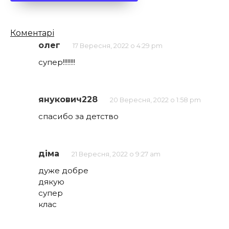
Кількість
Коментарі
коментарів
олег
17 Вересня, 2022 о 4:29 pm
супер!!!!!!!!
янукович228
20 Вересня, 2022 о 1:58 pm
спасибо за детство
діма
21 Вересня, 2022 о 9:27 am
дуже добре
дякую
супер
клас