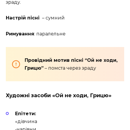
зраду.
Настрій пісні
– сумний
Римування
: паралельне
Провідний мотив пісні “О
й не ходи,
Грицю”
– помста через зраду
Художні засоби
«Ой не ходи, Грицю»
Епітети:
«дівчина
-чарівни