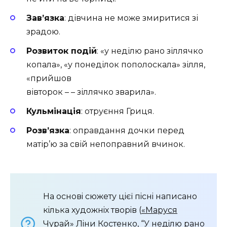
Зав’язка
: дівчина не може змиритися зі
зрадою.
Розвиток подій
: «у неділю рано зіллячко
копала», «у понеділок пополоскала» зілля,
«прийшов
вівторок – – зіллячко зварила».
Кульмінація
: отруєння Гриця.
Розв’язка
: оправдання дочки перед
матір’ю за свій непоправний вчинок.
На основi сюжету цiєï пiснi написано
кiлька художнiх творiв (
Маруся
Чурай
Лiни Костенко
, “У недiлю рано