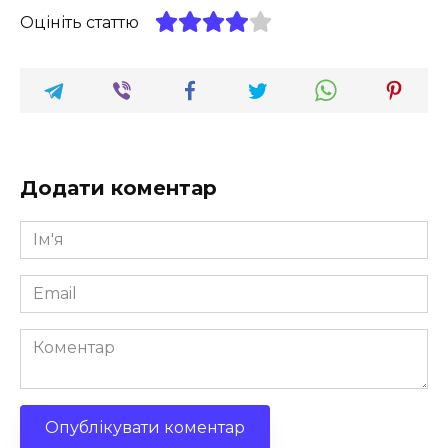
Оцініть статтю
Додати коментар
Ім'я
*
Email
*
Коментар