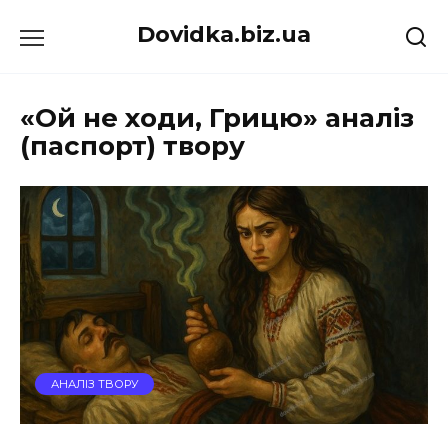
Перейти
Dovidka.biz.ua
до
вмісту
«Ой не ходи, Грицю» аналіз
(паспорт) твору
АНАЛІЗ ТВОРУ