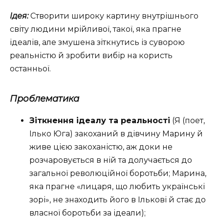
Ідея:
Створити широку картину внутрішнього
світу людини мрійливої, такої, яка прагне
ідеалів, але змушена зіткнутись із суворою
реальністю й зробити вибір на користь
останньої.
Проблематика
Зіткнення ідеалу та реальності
(Я (поет,
Ілько Юга) закоханий в дівчину Марину й
живе цією закоханістю, аж доки не
розчаровується в ній та долучається до
загальної революційної боротьби; Марина,
яка прагне «лицаря, що любить українські
зорі», не знаходить його в Ількові й стає до
власної боротьби за ідеали);