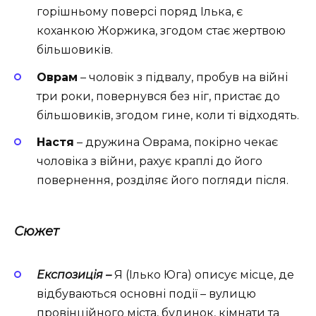
горішньому поверсі поряд Ілька, є
коханкою Жоржика, згодом стає жертвою
більшовиків.
Оврам
– чоловік з підвалу, пробув на війні
три роки, повернувся без ніг, пристає до
більшовиків, згодом гине, коли ті відходять.
Настя
– дружина Оврама, покірно чекає
чоловіка з війни, рахує краплі до його
повернення, розділяє його погляди після.
Сюжет
Експозиція –
Я (Ілько Юга) описує місце, де
відбуваються основні події – вулицю
провінційного міста, будинок, кімнати та