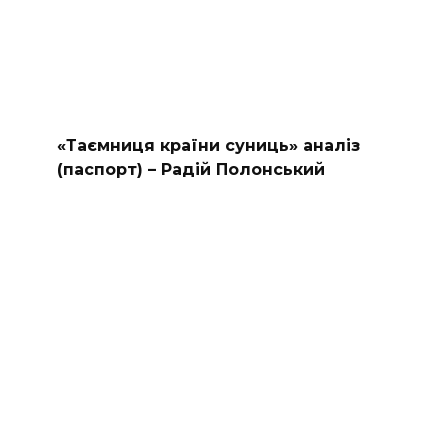
«Таємниця країни суниць» аналіз
(паспорт) – Радій Полонський