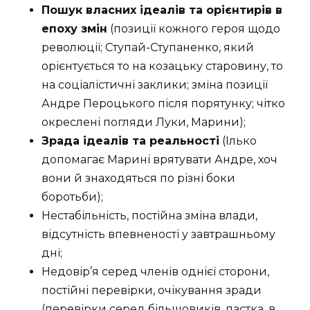
Пошук власних ідеалів та орієнтирів в
епоху змін
(позиції кожного героя щодо
революції; Ступай-Ступаненко, який
орієнтується то на козацьку старовину, то
на соціалістичні заклики; зміна позиції
Андре Пероцького після порятунку; чітко
окреслені погляди Луки, Марини);
Зрада ідеалів та реальності
(Ілько
допомагає Марині врятувати Андре, хоч
вони й знаходяться по різні боки
боротьби);
Нестабільність, постійна зміна влади,
відсутність впевненості у завтрашньому
дні;
Недовір’я серед членів однієї сторони,
постійні перевірки, очікування зради
(перевірки серед більшовиків, пастка, в