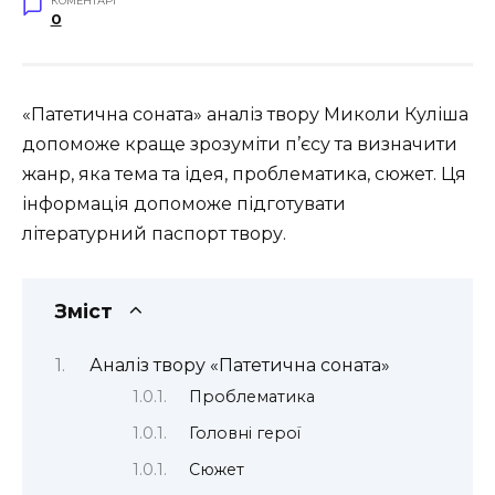
КОМЕНТАРІ
0
«Патетична соната» аналіз твору Миколи Куліша
допоможе краще зрозуміти п’єсу та визначити
жанр, яка тема та ідея, проблематика, сюжет. Ця
інформація допоможе підготувати
літературний паспорт твору.
Зміст
Аналіз твору «Патетична соната»
Проблематика
Головні герої
Сюжет