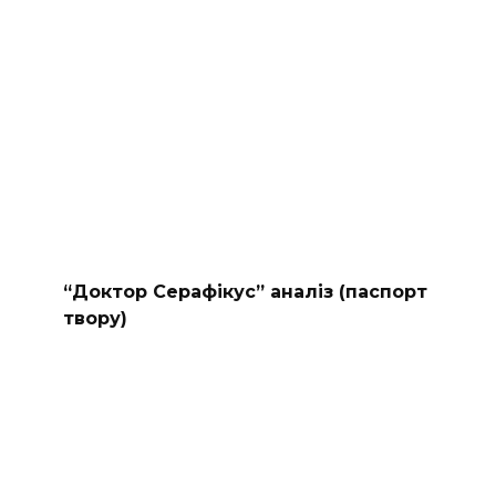
“Доктор Серафікус” аналіз (паспорт
твору)