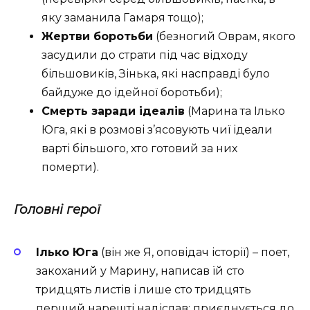
яку заманила Гамаря тощо);
Жертви боротьби
(безногий Оврам, якого
засудили до страти під час відходу
більшовиків, Зінька, які насправді було
байдуже до ідейної боротьби);
Смерть заради ідеалів
(Марина та Ілько
Юга, які в розмові з’ясовують чиї ідеали
варті більшого, хто готовий за них
померти).
Головні герої
Ілько Юга
(він же Я, оповідач історії) – поет,
закоханий у Марину, написав їй сто
тридцять листів і лише сто тридцять
перший нарешті надіслав; приєднується до