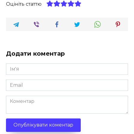
Оцініть статтю
Додати коментар
Ім'я
*
Email
*
Коментар