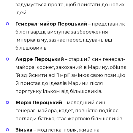
задумується про те, щоб пристати до нових
ідей.
Генерал-майор Пероцький
– представник
білої гвардії, виступає за збереження
імперіалізму, зазнає переслідувань від
більшовиків.
Андре Пероцький
– старший син генерал-
майора, корнет, закоханий в Марину, обіцяє
їй здійснити всі її мрії, змінює свою позицію
й пристає до ідеалів Марини після
порятунку Ільком від більшовиків.
Жорж Пероцький
– молодший син
генерал-майора, кадет, повністю поділяє
погляди батька, стає жертвою більшовиків.
Зінька
– модистка, повія, живе на