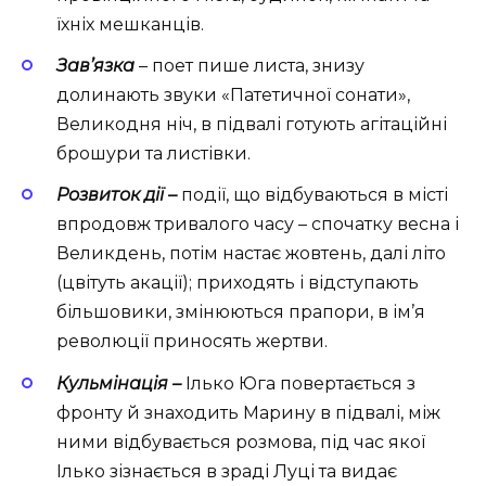
їхніх мешканців.
Зав’язка
– поет пише листа, знизу
долинають звуки «Патетичної сонати»,
Великодня ніч, в підвалі готують агітаційні
брошури та листівки.
Розвиток дії –
події, що відбуваються в місті
впродовж тривалого часу – спочатку весна і
Великдень, потім настає жовтень, далі літо
(цвітуть акації); приходять і відступають
більшовики, змінюються прапори, в ім’я
революції приносять жертви.
Кульмінація –
Ілько Юга повертається з
фронту й знаходить Марину в підвалі, між
ними відбувається розмова, під час якої
Ілько зізнається в зраді Луці та видає