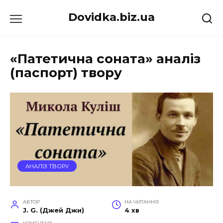
Перейти
Dovidka.biz.ua
до
вмісту
«Патетична соната» аналіз
(паспорт) твору
АНАЛІЗ ТВОРУ
АВТОР
НА ЧИТАННЯ
J. G. (Джей Джи)
4 хв