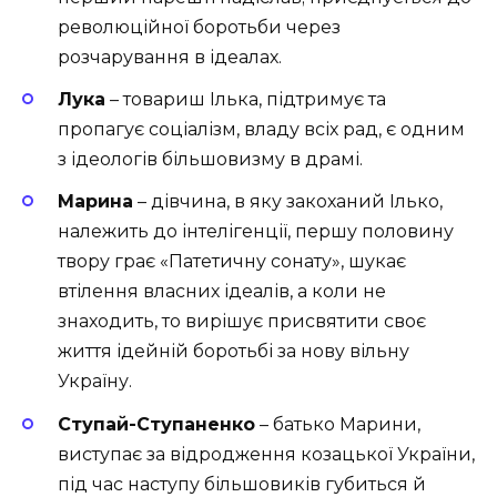
революційної боротьби через
розчарування в ідеалах.
Лука
– товариш Ілька, підтримує та
пропагує соціалізм, владу всіх рад, є одним
з ідеологів більшовизму в драмі.
Марина
– дівчина, в яку закоханий Ілько,
належить до інтелігенції, першу половину
твору грає «Патетичну сонату», шукає
втілення власних ідеалів, а коли не
знаходить, то вирішує присвятити своє
життя ідейній боротьбі за нову вільну
Україну.
Ступай-Ступаненко
– батько Марини,
виступає за відродження козацької України,
під час наступу більшовиків губиться й