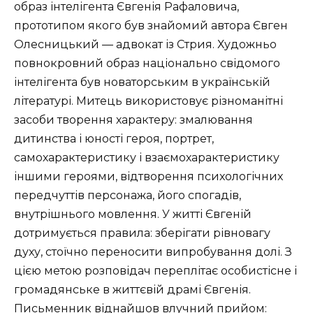
образ інтелігента Євгенія Рафаловича,
прототипом якого був знайомий автора Євген
Олесницький — адвокат із Стрия. Художньо
повнокровний образ національно свідомого
інтелігента був новаторським в українській
літературі. Митець використовує різноманітні
засоби творення характеру: змалювання
дитинства і юності героя, портрет,
самохарактеристику і взаємохарактеристику
іншими героями, відтворення психологічних
передчуттів персонажа, його спогадів,
внутрішнього мовлення. У житті Євгеній
дотримується правила: зберігати рівновагу
духу, стоїчно переносити випробування долі. З
цією метою розповідач переплітає особистісне і
громадянське в життєвій драмі Євгенія.
Письменник віднайшов влучний прийом: