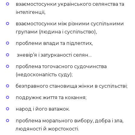
взаємостосунки українського селянства та
інтелігенції,
взаємостосунки між різними суспільними
групами (людина і суспільство),
проблеми влади та підлеглих,
зневір’я і затурканості селян…
проблема тогочасного судочинства
(недосконалість суду);
безправного становища жінки в суспільстві;
подружнє життя та кохання;
народ і його ватажок.
проблема морального вибору, добра і зла,
людяності й жорстокості.