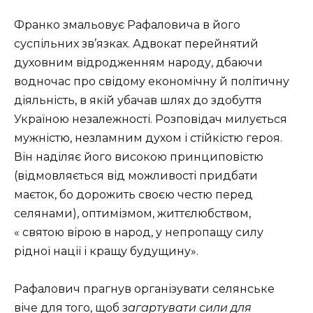
Франко змальовує Рафаловича в його
суспільних зв’язках. Адвокат перейнятий
духовним відродженням народу, дбаючи
водночас про свідому економічну й політичну
діяльність, в якій убачав шлях до здобуття
Україною незалежності. Розповідач милується
мужністю, незламним духом і стійкістю героя.
Він наділяє його високою принциповістю
(відмовляється від можливості придбати
маєток, бо дорожить своєю честю перед
селянами), оптимізмом, життєлюбством,
« святою вірою в народ, у непропащу силу
рідної нації і кращу будущину».
Рафалович прагнув організувати селянське
віче для того, щоб з
агартувати сили для