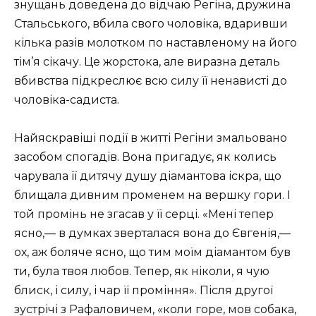
знущань доведена до відчаю Регіна, дружина
Стальського, вбила свого чоловіка, вдаривши
кілька разів молотком по наставленому на його
тім’я сікачу. Це жорстока, але виразна деталь
вбивства підкреслює всю силу її ненависті до
чоловіка-садиста.
Найяскравіші події в житті Регіни змальовано
засобом спогадів. Вона пригадує, як колись
чарувала її дитячу душу діамантова іскра, що
блищала дивним променем на вершку гори. І
той промінь не згасав у її серці. «Мені тепер
ясно,— в думках зверталася вона до Євгенія,—
ох, аж боляче ясно, що тим моїм діамантом був
ти, була твоя любов. Тепер, як ніколи, я чую
блиск, і силу, і чар її проміння». Після другої
зустрічі з Рафаловичем, «коли горе, мов собака,