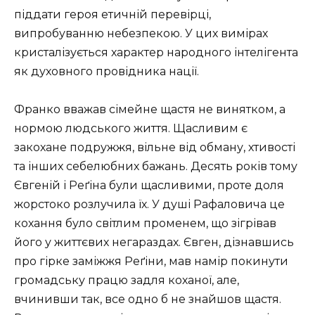
піддати героя етичній перевірці,
випробуванню небезпекою. У цих вимірах
кристалізується характер народного інтелігента
як духовного провідника нації.
Франко вважав сімейне щастя не винятком, а
нормою людського життя. Щасливим є
закохане подружжя, вільне від обману, хтивості
та інших себелюбних бажань. Десять років тому
Євгеній і Реґіна були щасливими, проте доля
жорстоко розлучила їх. У душі Рафаловича це
кохання було світлим променем, що зігрівав
його у життєвих негараздах. Євген, дізнавшись
про гірке заміжжя Реґіни, мав намір покинути
громадську працю задля коханої, але,
вчинивши так, все одно б не знайшов щастя.