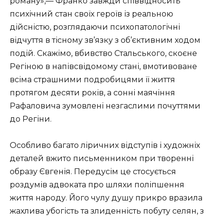
роману»,— Франко завжди співвідносить
психічний стан своїх героїв із реальною
дійсністю, розглядаючи психопатологічні
відчуття в тісному зв’язку з об’єктивним ходом
подій. Скажімо, вбивство Стальського, скоєне
Регіною в напівсвідомому стані, вмотивоване
всіма страшними подробицями її життя
протягом десяти років, а сонні маячіння
Рафаловича зумовлені незгаслими почуттями
до Регіни.
Особливо багато ліричних відступів і художніх
деталей вжито письменником при творенні
образу Євгенія. Передусім це стосується
роздумів адвоката про шляхи поліпшення
життя народу. Його чулу душу прикро вразила
жахлива убогість та злиденність побуту селян, з