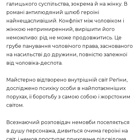
галицького суспільства, зокрема й на жінку. В
романі антилюдяний шлюб героїні
найнещасливіший. Конфлікт між чоловіком і
жінкою непримиренний, вирішити його
неможливо: рід не може продовжитись. Це
грубе панування чоловічого права, заснованого
на насильстві до дружини, повністю залежної
від чоловіка-деспота.
Майстерно відтворено внутрішній світ Реґіни,
досліджено психіку особи в найпотаємніших
порухах, її боротьбу з самою собою і жорстоким
світом.
Всезнаючий розповідач немовби поселяється
в душу персонажа, дивиться очима героїні на
світ, і немов проступає приховане підсвідоме