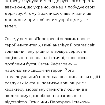
потребу « будувати міст і до руського берега»,
вважаючи, що українська нація побудує свою
державу. А тому й закликає співвітчизників
допомогти пригнобленим українцям уже
тепер.
Отже, у романі «Перехресні стежки» постає
герой-мислитель, який аналізує й осягає світ
зовнішній і внутрішній, вирішує серйозні
соціально-національні, етичні, філософські
проблеми буття. Євген Рафалович —
національно свідомий герой. Його
інтелектуальний потенціал розкривається в дії і
роздумах. Митець поетизує вольові риси
характеру, моральну стійкість людини в її
щоденному єдиноборстві з загальною
відсталістю. Оскільки «Перехресні стежки»