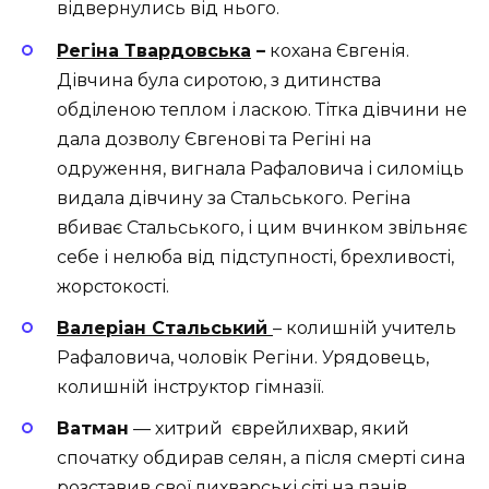
відвернулись від нього.
Регіна Твардовська
–
кохана Євгенія.
Дівчина була сиротою, з дитинства
обділеною теплом і ласкою. Тітка дівчини не
дала дозволу Євгенові та Регіні на
одруження, вигнала Рафаловича і силоміць
видала дівчину за Стальського. Регіна
вбиває Стальського, і цим вчинком звільняє
себе і нелюба від підступності, брехливості,
жорстокості.
Валеріан Стальський
– колишній учитель
Рафаловича, чоловік Регіни. Урядовець,
колишній інструктор гімназії.
Ватман
— хитрий єврейлихвар, який
спочатку обдирав селян, а після смерті сина
розставив свої лихварські сіті на панів