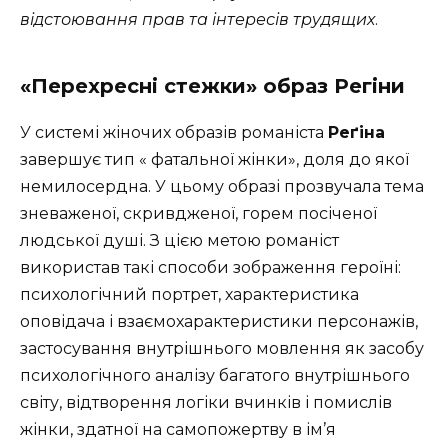
відстоювання прав та інтересів трудящих
.
«Перехресні стежки» образ Регіни
У системі жіночих образів романіста
Реґіна
завершує тип « фатальної жінки», доля до якої
немилосердна. У цьому образі прозвучала тема
зневаженої, скривдженої, горем посіченої
людської душі. З цією метою романіст
використав такі способи зображення героїні:
психологічний портрет, характеристика
оповідача і взаємохарактеристики персонажів,
застосування внутрішнього мовлення як засобу
психологічного аналізу багатого внутрішнього
світу, відтворення логіки вчинків і помислів
жінки, здатної на самопожертву в ім’я