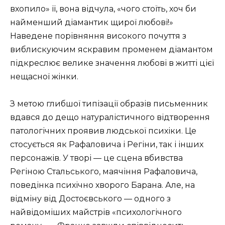
вхопило» її, вона відчула, «чого стоїть, хоч би
найменший діамантик щирої любові!»
Наведене порівняння високого почуття з
виблискуючим яскравим променем діамантом
підкреслює велике значення любові в житті цієї
нещасної жінки.
З метою глибшої типізації образів письменник
вдався до дещо натуралістичного відтворення
патологічних проявив людської психіки. Це
стосується як Рафаловича і Регіни, так і інших
персонажів. У творі — це сцена вбивства
Регіною Стальського, маячіння Рафаловича,
поведінка психічно хворого Барана. Але, на
відміну від Достоєвського — одного з
найвідоміших майстрів «психологічного