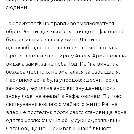
людини
Так психологічно правдиво змальовується
образ Реґіни, для якої кохання до Рафаловича
було єдиним світлом у житті. Дівчина —
однолюб і здатна на велике взаємне почуття.
Проте племінницю-сироту Анеля Армашевська
видала заміж за нелюба. Тоді Реґіна виявила
безхарактерність, не змагалася за своє щастя.
Пасивною вона була упродовж десяти років
заміжжя, терпляче зносячи знущання, поки
знову доля не звела її з Рафаловичем. Під час
святкування ювілею сімейного життя Реґіна
вперше протестує проти свого становища: вона
одягла « залежану шлюбну сукню», заявивши
Євгенові, що це — символ її «найбільшого