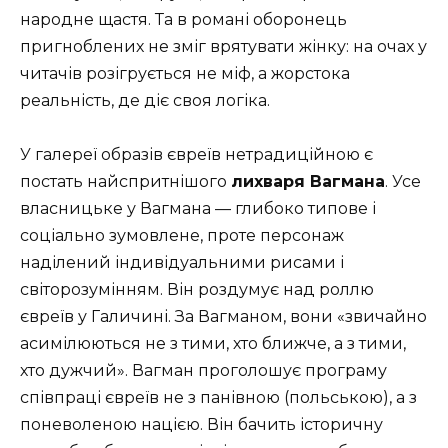
народне щастя. Та в романі оборонець
пригноблених не зміг врятувати жінку: на очах у
читачів розігрується не міф, а жорстока
реальність, де діє своя логіка.
У галереї образів євреїв нетрадиційною є
постать найспритнішого
лихваря Вагмана
. Усе
власницьке у Вагмана — глибоко типове і
соціально зумовлене, проте персонаж
наділений індивідуальними рисами і
світорозумінням. Він роздумує над роллю
євреїв у Галичині. За Вагманом, вони «звичайно
асимілюються не з тими, хто ближче, а з тими,
хто дужчий». Вагман проголошує програму
співпраці євреїв не з панівною (польською), а з
поневоленою нацією. Він бачить історичну