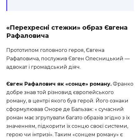
«Перехресні стежки» образ Євгена
Рафаловича
Прототипом головного героя, Євгена
Рафаловича, послужив Євген Олесницький —
адвокат і громадський діяч.
Євген Рафалович як «сонце» роману.
Франко
добре знав той різновид європейського
роману, в центрі якого був герой. Його ознаки
сформулював Оноре де Бальзак: « сучасний
роман має згрупувати багато образів згідно з їх
значенням, підкорити їх сонцю своєї системи,
герою чи інтризі». Таким «сонцем роману» є