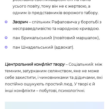
усього повіту, тому він не є жертвою, а
одним із представників ворожого табору.
Зварич
–
спільник Рафаловича у боротьбі з
несправедливістю та народною кривдою.
пан Брикальський (повітовий маршалок),
пан Шнадельський (адвокат).
Центральний конфлікт твору
–
Соціальний: між
темним, затурканим селянством, яке не може
себе захистити, і чиновниками та дідичами, які
постійно ошукують простий люд. У творі є й
інші конфлікти – побутові, психологічні.