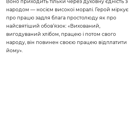
Воно приходить тільки через духовну єдність з
народом — носієм високої моралі. Герой міркує
про працю задля блага простолюду як про
найсвятіший обов’язок: «Вихований,
вигодуваний хлібом, працею і потом свого
народу, він повинен своєю працею відплатити
йому».