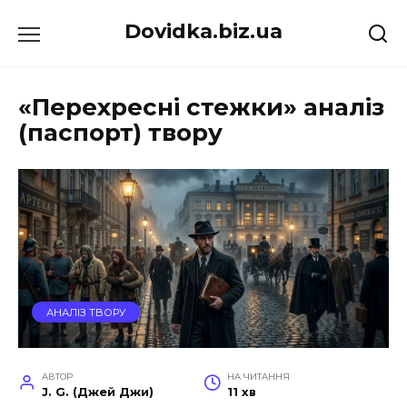
Перейти
Dovidka.biz.ua
до
вмісту
«Перехресні стежки» аналіз
(паспорт) твору
АНАЛІЗ ТВОРУ
АВТОР
НА ЧИТАННЯ
J. G. (Джей Джи)
11 хв