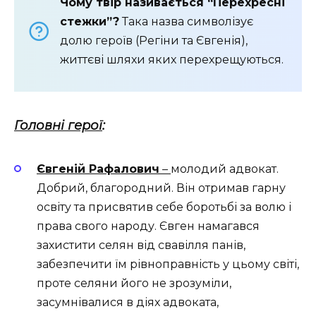
Чому твір називається “Перехресні
стежки”?
Така назва символізує
долю героїв (Регіни та Євгенія),
життєві шляхи яких перехрещуються.
Головні герої
:
Євгеній Рафалович
–
молодий адвокат.
Добрий, благородний. Він отримав гарну
освіту та присвятив себе боротьбі за волю і
права свого народу. Євген намагався
захистити селян від свавілля панів,
забезпечити їм рівноправність у цьому світі,
проте селяни його не зрозуміли,
засумнівалися в діях адвоката,