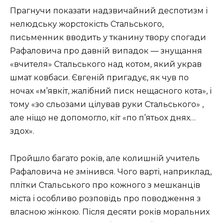
Прагнучи показати надзвичайний деспотизм і
нелюдську жорстокість Стальського,
письменник вводить у тканину твору спогади
Рафаловича про давній випадок — знущання
«вчителя» Стальського над котом, який украв
шмат ковбаси. Євгеній пригадує, як чув по
ночах «м’явкіт, жалібний писк нещасного кота», і
тому «зо сльозами цілував руки Стальського» ,
але ніщо не допомогло, кіт «по п’ятьох днях…
здох».
Пройшло багато років, але колишній учитель
Рафаловича не змінився. Чого варті, наприклад,
плітки Стальського про кожного з мешканців
міста і особливо розповідь про поводження з
власною жінкою. Після десяти років моральних