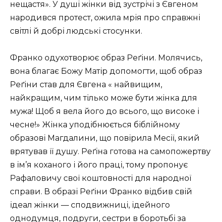
нещастя». У душі жінки від зустрічі з Євгеном
народився протест, ожила мрія про справжні
світлі й добрі людські стосунки.
Франко одухотворює образ Реґіни. Молячись,
вона благає Божу Матір допомогти, щоб образ
Реґіни став для Євгена « найвищим,
найкращим, чим тілько може бути жінка для
мужа! Щоб я вела його до всього, що високе і
чесне!» Жінка уподібнюється біблійному
образові Магдалини, що повірила Месії, який
врятував її душу. Реґіна готова на самопожертву
в ім’я коханого і його праці, тому пропонує
Рафаловичу свої коштовності для народної
справи. В образі Реґіни Франко відбив свій
ідеал жінки — сподвижниці, ідейного
однодумця, подруги, сестри в боротьбі за