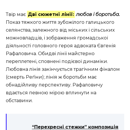
Твір має
Дві сюжетні лінії:
любов і боротьба.
Показ тяжкого життя зубожілого галицького
селянства, залежного від міських і сільських
можновладців, і зображення громадської
діяльності головного героя адвоката Євгенія
Рафаловича. Обидві лінії майстерно
переплетені, сповнені подієвої динаміки.
Любовна лінія закінчується трагічним фіналом
(смерть Реґіни); лінія ж боротьби має
обнадійливу перспективу. Рафаловичу
вдається певною мірою вплинути на
обставини.
“Перехресні стежки” композиція