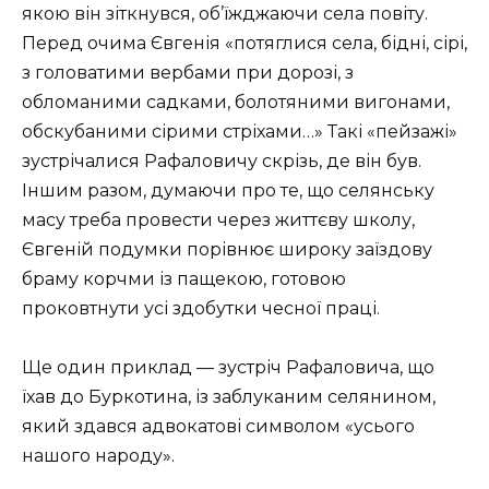
якою він зіткнувся, об’їжджаючи села повіту.
Перед очима Євгенія «потяглися села, бідні, сірі,
з головатими вербами при дорозі, з
обломаними садками, болотяними вигонами,
обскубаними сірими стріхами…» Такі «пейзажі»
зустрічалися Рафаловичу скрізь, де він був.
Іншим разом, думаючи про те, що селянську
масу треба провести через життєву школу,
Євгеній подумки порівнює широку заїздову
браму корчми із пащекою, готовою
проковтнути усі здобутки чесної праці.
Ще один приклад — зустріч Рафаловича, що
їхав до Буркотина, із заблуканим селянином,
який здався адвокатові символом «усього
нашого народу».