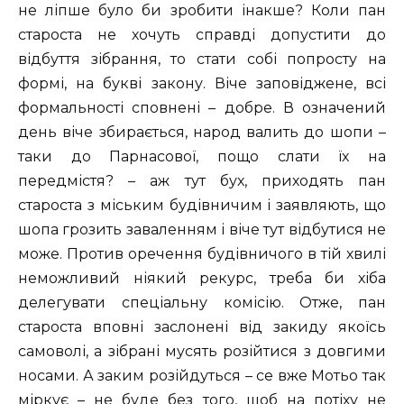
не ліпше було би зробити інакше? Коли пан
староста не хочуть справді допустити до
відбуття зібрання, то стати собі попросту на
формі, на букві закону. Віче заповіджене, всі
формальності сповнені – добре. В означений
день віче збирається, народ валить до шопи –
таки до Парнасової, пощо слати їх на
передмістя? – аж тут бух, приходять пан
староста з міським будівничим і заявляють, що
шопа грозить заваленням і віче тут відбутися не
може. Против оречення будівничого в тій хвилі
неможливий ніякий рекурс, треба би хіба
делегувати спеціальну комісію. Отже, пан
староста вповні заслонені від закиду якоїсь
самоволі, а зібрані мусять розійтися з довгими
носами. А заким розійдуться – се вже Мотьо так
міркує – не буде без того, щоб на потіху не