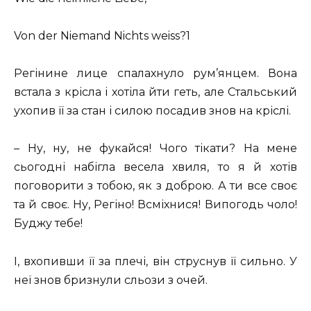
Von der Niemand Nichts weiss?1
Регінине лице спалахнуло рум’янцем. Вона
встала з крісла і хотіла йти геть, але Стальський
ухопив її за стан і силою посадив знов на кріслі.
– Ну, ну, не фукайся! Чого тікати? На мене
сьогодні набігла весела хвиля, то я й хотів
поговорити з тобою, як з доброю. А ти все своє
та й своє. Ну, Регіно! Всміхнися! Випогодь чоло!
Буджу тебе!
І, вхопивши її за плечі, він струснув її сильно. У
неї знов бризнули сльози з очей.