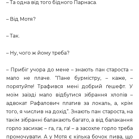
– Та одна від того бідного Парнаса.
– Від Мотя?
– Так.
– Ну, чого ж йому треба?
– Прибіг учора до мене – знають пан староста –
мало не плаче. “Пане бурмістру, – каже, –
порятуйте! Трафився мені добрий ґешефт. У
моїм заїзді мало відбутися зібрання хлопів –
адвокат Рафалович платив за локаль, а, крім
того, я числив на дохід”. Знають пан староста, на
такім зібранні балакають багато, а від балакання
горло засихає – га, га, га! – а засохле горло треба
промочувати. А у Мотя є кілька бочок пива, що