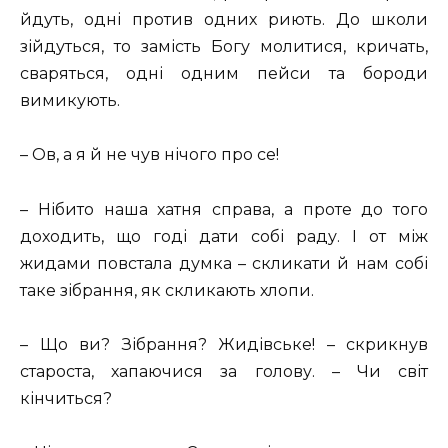
йдуть, одні против одних риють. До школи
зійдуться, то замість Богу молитися, кричать,
сваряться, одні одним пейси та бороди
вимикують.
– Ов, а я й не чув нічого про се!
– Нібито наша хатня справа, а проте до того
доходить, що годі дати собі раду. І от між
жидами повстала думка – скликати й нам собі
таке зібрання, як скликають хлопи.
– Що ви? Зібрання? Жидівське! – скрикнув
староста, хапаючися за голову. – Чи світ
кінчиться?