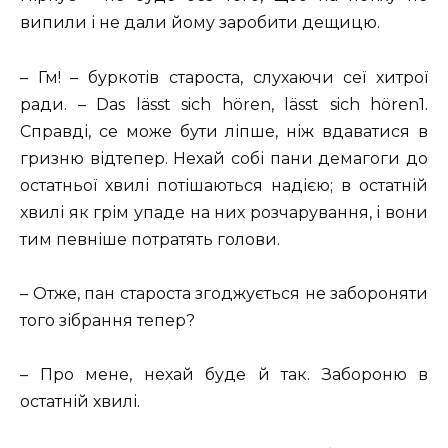
випили і не дали йому заробити дещицю.
– Гм! – буркотів староста, слухаючи сеї хитрої
ради. – Das lässt sich hören, lässt sich hören1.
Справді, се може бути ліпше, ніж вдаватися в
гризню відтепер. Нехай собі пани демагоги до
остатньої хвилі потішаються надією; в остатній
хвилі як грім упаде на них розчарування, і вони
тим певніше потратять голови.
– Отже, пан староста згоджується не забороняти
того зібрання тепер?
– Про мене, нехай буде й так. Забороню в
остатній хвилі.