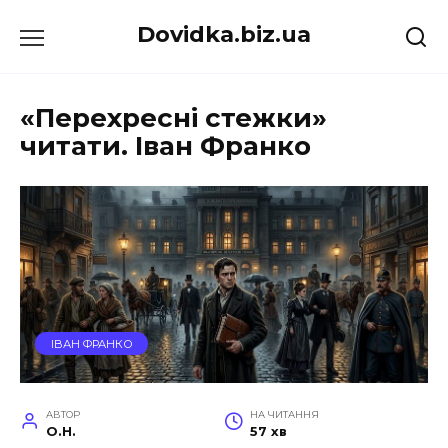
Перейти
Dovidka.biz.ua
до
вмісту
«Перехресні стежки»
читати. Іван Франко
ІВАН ФРАНКО
АВТОР
НА ЧИТАННЯ
O.H.
57 хв