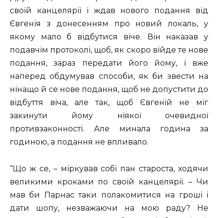
своїй канцелярії і ждав нового подання від
Євгенія з донесенням про новий локаль, у
якому мало б відбутися віче. Він наказав у
подавчім протоколі, щоб, як скоро війде те нове
подання, зараз передати його йому, і вже
наперед обдумував способи, як би звести на
нінащо й се нове подання, щоб не допустити до
відбуття віча, але так, щоб Євгеній не міг
закинути йому ніякої очевидної
противзаконності. Але минала година за
годиною, а подання не впливало.
“Що ж се, – міркував собі пан староста, ходячи
великими кроками по своїй канцелярії. – Чи
мав би Парнас таки полакомитися на гроші і
дати шопу, незважаючи на мою раду? Не