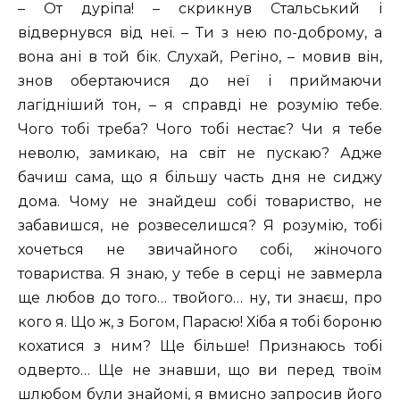
– От дуріпа! – скрикнув Стальський і
відвернувся від неї. – Ти з нею по-доброму, а
вона ані в той бік. Слухай, Регіно, – мовив він,
знов обертаючися до неї і приймаючи
лагідніший тон, – я справді не розумію тебе.
Чого тобі треба? Чого тобі нестає? Чи я тебе
неволю, замикаю, на світ не пускаю? Адже
бачиш сама, що я більшу часть дня не сиджу
дома. Чому не знайдеш собі товариство, не
забавишся, не розвеселишся? Я розумію, тобі
хочеться не звичайного собі, жіночого
товариства. Я знаю, у тебе в серці не завмерла
ще любов до того… твойого… ну, ти знаєш, про
кого я. Що ж, з Богом, Парасю! Хіба я тобі бороню
кохатися з ним? Ще більше! Признаюсь тобі
одверто… Ще не знавши, що ви перед твоїм
шлюбом були знайомі, я вмисно запросив його