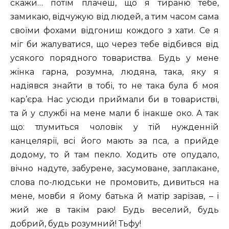
скажи… потім плачеш, що я тираню тебе,
замикаю, відчужую від людей, а тим часом сама
своїми фохами відгониш кождого з хати. Се я
міг би жалуватися, що через тебе відбився від
усякого порядного товариства. Будь у мене
жінка гарна, розумна, людяна, така, яку я
надіявся знайти в тобі, то не така була б моя
кар’єра. Нас усюди приймали би в товаристві,
та й у службі на мене мали б інакше око. А так
що: тлумиться чоловік у тій нужденній
канцелярії, всі його мають за пса, а прийде
додому, то й там пекло. Ходить оте опудало,
вічно надуте, забурене, засумоване, заплакане,
слова по-людськи не промовить, дивиться на
мене, мовби я йому батька й матір зарізав, – і
жий же в такім раю! Будь веселий, будь
добрий, будь розумний! Тьфу!