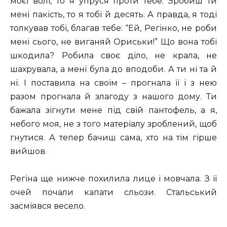
моєї волі, то я упруся проти тебе. Зробиш ти
мені пакість, то я тобі й десять. А правда, я тоді
толкував тобі, благав тебе: “Ей, Регінко, не роби
мені сього, не виганяй Ориськи!” Що вона тобі
шкодила? Робила своє діло, не крала, не
шахрувала, а мені була до вподоби. А ти ні та й
ні. І поставила на своїм – прогнала її і з нею
разом прогнала й злагоду з нашого дому. Ти
бажала зігнути мене під свій пантофель, а я,
небого моя, не з того матеріалу зроблений, щоб
гнутися. А тепер бачиш сама, хто на тім гірше
вийшов.
Регіна ще нижче похилила лице і мовчала. З її
очей почали капати сльози. Стальський
засміявся весело.