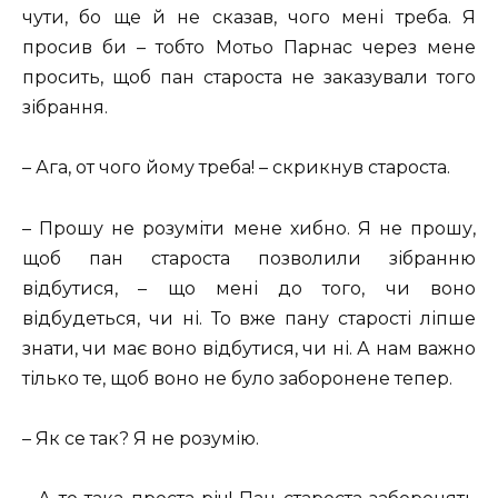
чути, бо ще й не сказав, чого мені треба. Я
просив би – тобто Мотьо Парнас через мене
просить, щоб пан староста не заказували того
зібрання.
– Ага, от чого йому треба! – скрикнув староста.
– Прошу не розуміти мене хибно. Я не прошу,
щоб пан староста позволили зібранню
відбутися, – що мені до того, чи воно
відбудеться, чи ні. То вже пану старості ліпше
знати, чи має воно відбутися, чи ні. А нам важно
тілько те, щоб воно не було заборонене тепер.
– Як се так? Я не розумію.