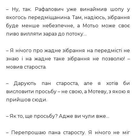
– Ну, так. Рафалович уже винаймив шопу у
якогось передміщанина. Там, надіюсь, зібрання
буде менше небезпечне, а Мотьо може своє
пиво вилляти зараз до потоку…
– Я нічого про жадне зібрання на передмісті не
знаю і на жадне таке зібрання не позволю! –
мовив староста.
– Дарують пан староста, але я хотів би
висловити просьбу – не свою, а Мотеву, з якою я
прийшов сюди.
– Як то, ще просьбу? Адже ви чули вже…
– Перепрошаю пана старосту. Я нічого не міг