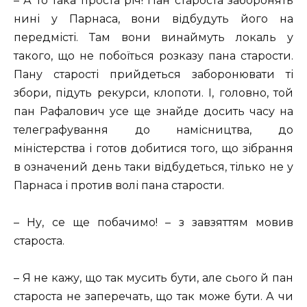
– А то така проста річ! Пан староста заборонять
нині у Парнаса, вони відбудуть його на
передмісті. Там вони винаймуть локаль у
такого, що не побоїться розказу пана старости.
Пану старості прийдеться заборонювати ті
збори, підуть рекурси, клопоти. І, головно, той
пан Рафалович усе ще знайде досить часу на
телеграфування до намісництва, до
міністерства і готов добитися того, що зібрання
в означений день таки відбудеться, тілько не у
Парнаса і против волі пана старости.
– Ну, се ще побачимо! – з завзяттям мовив
староста.
– Я не кажу, що так мусить бути, але сього й пан
староста не заперечать, що так може бути. А чи