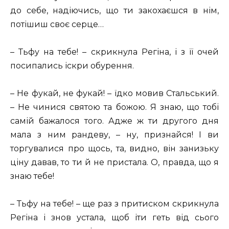
до себе, надіючись, що ти закохаєшся в нім,
потішиш своє серце…
– Тьфу на тебе! – скрикнула Регіна, і з її очей
посипались іскри обурення.
– Не фукай, не фукай! – їдко мовив Стальський.
– Не чинися святою та божою. Я знаю, що тобі
самій бажалося того. Адже ж ти другого дня
мала з ним рандеву, – ну, признайся! І ви
торгувалися про щось, та, видно, він занизьку
ціну давав, то ти й не пристала. О, правда, що я
знаю тебе!
– Тьфу на тебе! – ще раз з притиском скрикнула
Регіна і знов устала, щоб іти геть від сього