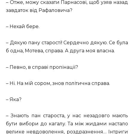
– Отже, можу сказати Парнасові, щоб узяв назад
завдаток від Рафаловича?
– Нехай бере.
– Дякую пану старості! Сердечно дякую. Се була
б одна, Мотева, справа. А друга моя власна.
– Певно, в справі пропінації?
– Ні. На мій сором, знов політична справа.
– Яка?
– Знають пан староста, у нас незадовго мають
бути вибори до кагалу. Та між жидами настало
велике невдоволення, роздразнення… Інтриги