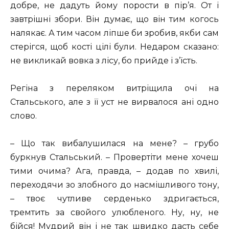
добре, не дадуть йому порости в пір’я. От і
завтрішні збори. Він думає, що він тим когось
налякає. А тим часом ліпше би зробив, якби сам
стерігся, щоб кості цілі були. Недаром сказано:
не викликай вовка з лісу, бо прийде і з’їсть.
Регіна з переляком витріщила очі на
Стальського, але з її уст не вирвалося ані одно
слово.
– Що так вибалушилася на мене? – грубо
буркнув Стальський. – Провертіти мене хочеш
тими очима? Ага, правда, – додав по хвилі,
переходячи зо злобного до насмішливого тону,
– твоє чутливе серденько здригається,
тремтить за свойого улюбленого. Ну, ну, не
бійся! Мудрий він і не так швидко дасть себе