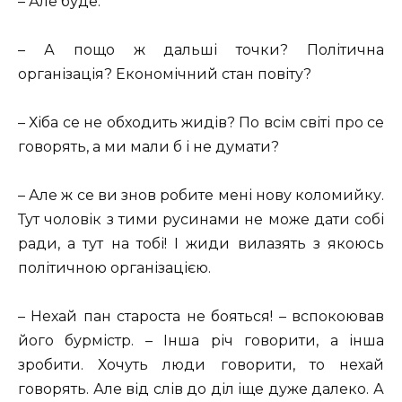
– Але буде.
– А пощо ж дальші точки? Політична
організація? Економічний стан повіту?
– Хіба се не обходить жидів? По всім світі про се
говорять, а ми мали б і не думати?
– Але ж се ви знов робите мені нову коломийку.
Тут чоловік з тими русинами не може дати собі
ради, а тут на тобі! І жиди вилазять з якоюсь
політичною організацією.
– Нехай пан староста не бояться! – вспокоював
його бурмістр. – Інша річ говорити, а інша
зробити. Хочуть люди говорити, то нехай
говорять. Але від слів до діл іще дуже далеко. А