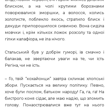
блиском, а на чолі крутими борознами
поворювалися зморшки, а волосся, колись
золотисте, поблекло якось, стратило блиск і
декуди припорошилося сивиною. Вона сиділа
мовчки і, крім кількох ложок розсолу та одної
гілки калафіора, не їла нічого.
Стальський був у добрім гуморі, їв смачно і
балакав, не звертаючи уваги на те, чи їсть
Регіна, чи не їсть.
– Го, твій “кохайонци” завтра скликає хлопські
збори. Пускається на велику політику. Певно,
хоче бути послом, батьком народу! Га, га, га! На
бистрого коня сідає, але маю надію, що зломить
голову. Понаострювалися вже тут на нього