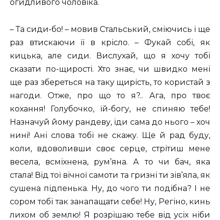
огидливого чоловіка.
– Та сиди-бо! – мовив Стальський, сміючись і ще
раз втискаючи її в крісло. – Фукай собі, як
кицька, але сиди. Вислухай, що я хочу тобі
сказати по-щирості. Хто знає, чи швидко мені
ще раз збереться на таку щирість, то користай з
нагоди. Отже, про що то я?.. Ага, про твоє
кохання! Голубочко, їй-богу, не спиняю тебе!
Назначуй йому рандеву, іди сама до нього – хоч
нині! Ані слова тобі не скажу. Ще й рад буду,
коли, вдоволивши своє серце, стрітиш мене
весела, всміхнена, рум’яна. А то чи бач, яка
стала! Від тої вічної самоти та гризні ти зів’яла, як
сушена підпенька. Ну, до чого ти подібна? І не
сором тобі так занапащати себе! Ну, Регіно, кинь
лихом об землю! Я розрішаю тебе від усіх ніби