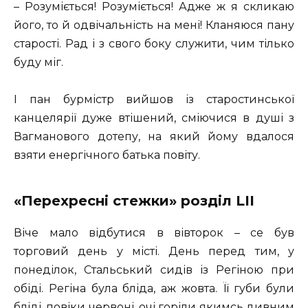
– Розуміється! Розуміється! Адже ж я скликаю
його, то й одвічальність на мені! Кланяюся пану
старості. Рад і з свого боку служити, чим тілько
буду міг.
І пан бурмістр вийшов із старостинської
канцелярії дуже втішений, сміючися в душі з
Вагманового дотепу, на який йому вдалося
взяти енергічного батька повіту.
«Перехресні стежки» розділ
LII
Віче мало відбутися в вівторок – се був
торговий день у місті. День перед тим, у
понеділок, Стальський сидів із Регіною при
обіді. Регіна була бліда, аж жовта. Її губи були
бліді, повіки червоні, очі горіли якимсь дивним