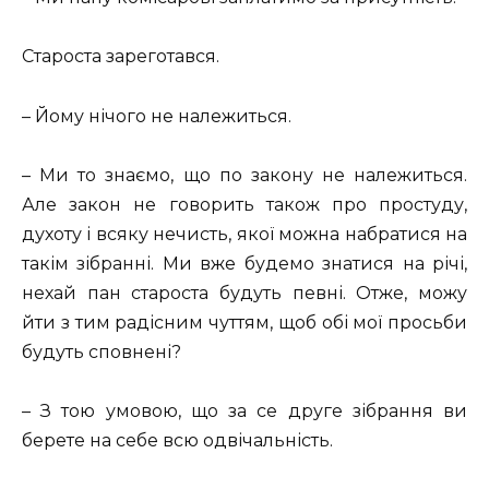
Староста зареготався.
– Йому нічого не належиться.
– Ми то знаємо, що по закону не належиться.
Але закон не говорить також про простуду,
духоту і всяку нечисть, якої можна набратися на
такім зібранні. Ми вже будемо знатися на річі,
нехай пан староста будуть певні. Отже, можу
йти з тим радісним чуттям, щоб обі мої просьби
будуть сповнені?
– З тою умовою, що за се друге зібрання ви
берете на себе всю одвічальність.