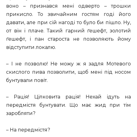
воно – признався мені одверто – трошки
прикисло. То звичайним гостям годі його
давати, але при сій нагоді то було би пішло. Ну,
от він і плаче. Такий гарний ґешефт, золотий
ґешефт, і пан староста не позволяють йому
відступити локалю.
– І не позволю! Не можу ж я задля Мотевого
скислого пива позволити, щоб мені під носом
бунтували повіт.
– Рація! Цілковита рація! Нехай ідуть на
передмістя бунтувати. Що має жид при тім
заробляти?
– На передмістя?