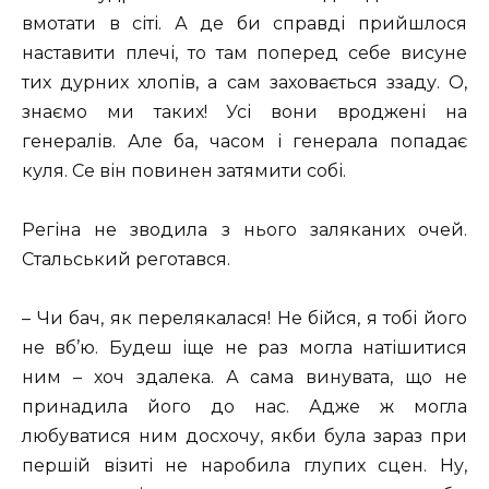
вмотати в сіті. А де би справді прийшлося
наставити плечі, то там поперед себе висуне
тих дурних хлопів, а сам заховається ззаду. О,
знаємо ми таких! Усі вони вроджені на
генералів. Але ба, часом і генерала попадає
куля. Се він повинен затямити собі.
Регіна не зводила з нього заляканих очей.
Стальський реготався.
– Чи бач, як перелякалася! Не бійся, я тобі його
не вб’ю. Будеш іще не раз могла натішитися
ним – хоч здалека. А сама винувата, що не
принадила його до нас. Адже ж могла
любуватися ним досхочу, якби була зараз при
першій візиті не наробила глупих сцен. Ну,