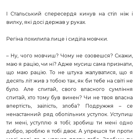
І Стальський спересердя кинув на стіл ніж і
вилку, які досі держав у руках.
Регіна похилила лице і сиділа мовчки.
– Ну, чого мовчиш? Чому не озовешся? Скажи,
маю я рацію, чи ні? Адже мусиш сама признати,
що маю рацію. То не штука жалуватися, що я
десять літ жив з тобою так, як би тебе на світі не
було. Але спитай, свого власного сумління
спитай, хто тому був винен? Чи не твоя власна
впертість, заїлість, злоба? Подружжя – се
ненастанний ряд обопільних уступок. Уступиш
ти мені, уступлю я тобі; зробиш ти мені одно
добро, зроблю я тобі двоє. А упрешся ти проти