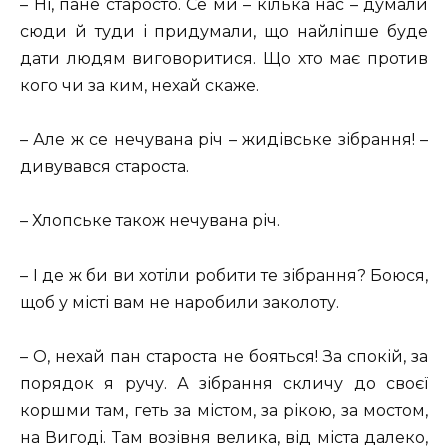
– Ні, пане старосто. Се ми – кілька нас – думали
сюди й туди і придумали, що найліпше буде
дати людям виговоритися. Що хто має против
кого чи за ким, нехай скаже.
– Але ж се нечувана річ – жидівське зібрання! –
дивувався староста.
– Хлопське також нечувана річ.
– І де ж би ви хотіли робити те зібрання? Боюся,
щоб у місті вам не наробили заколоту.
– О, нехай пан староста не бояться! За спокій, за
порядок я ручу. А зібрання скличу до своєї
коршми там, геть за містом, за рікою, за мостом,
на Вигоді. Там возівня велика, від міста далеко,