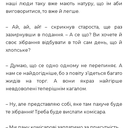
наші люди таку вже мають натуру, що їм аби
виговоритися, то вже й легше.
– Ай, ай, ай! – скрикнув староста, ще раз
зазирнувши в подання. – А се що? Ви хочете й
своє зібрання відбувати в той сам день, що й
хлопське?
– Думаю, що се одно одному не перепиняє. А
нам се найдогідніше, бо з повіту з’їдеться багато
жидів на торг. А вони якраз найгірше
невдоволені теперішнім кагалом.
– Ну, але представляю собі, яке там пахуче буде
те зібрання! Треба буде вислати комісара.
– Ми пану комісарові заплатимо за присутність.