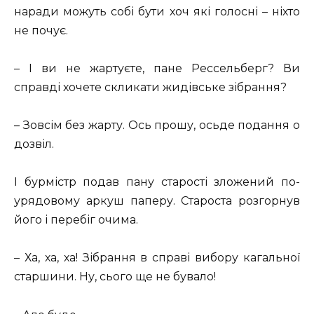
наради можуть собі бути хоч які голосні – ніхто
не почує.
– І ви не жартуєте, пане Рессельберг? Ви
справді хочете скликати жидівське зібрання?
– Зовсім без жарту. Ось прошу, осьде подання о
дозвіл.
І бурмістр подав пану старості зложений по-
урядовому аркуш паперу. Староста розгорнув
його і перебіг очима.
– Ха, ха, ха! Зібрання в справі вибору кагальної
старшини. Ну, сього ще не бувало!