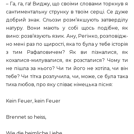
– Га, га, га! Виджу, що своїми словами торкнув я
сантиментальну струнку в твоїм серці. Се дуже
добрий знак. Сльози розм’якшують затверділу
натуру. Вони мають у собі щось подібне, як
вино: розв’язують язик. Ану, Регінко, розповідж-
но мені раз по щирості, яка то була у тебе історія
з тим Рафаловичем? Як ви пізналися, як
кохалися-милувалися, як розсталися? Чому ти
не пішла за нього? Чи ти його не хотіла, чи він
тебе? Чи тітка розлучила, чи, може, се була така
тиха любов, про яку співає німецька пісня:
Kein Feuer, kein Feuer
Brennet so heiss,
Wie die heimliche Liebe,