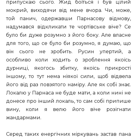
припускаю сього. Жид боїться і був цілий
мокрий, виходячи від мене вчора. Чи, може,
той панич, одержавши Парнасову відмову,
надумався відкликати те чортівське віче? Се
було би дуже розумно з його боку. Але власне
для того, що се було би розумно, я думаю, що
він сього не зробить. Русин упертий, а
особливо коли ходить о зроблення якоїсь
дурниці, якогось збитку, якоїсь прикрості
іншому, то тут нема ніякої сили, щоб відвела
його від раз повзятого наміру. Але як собі знає.
Локалю у Парнаса не буде мати, а коли нині не
донесе про інший локаль, то сам собі припише
вину, коли я велю його віче розігнати
жандармами.
Серед таких енергічних міркувань застав пана