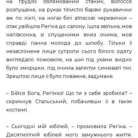
на грудях облямований станик, волосся
розпущене, на руках тілистої барви рукавички
аж по лікті, на ногах білі атласові черевички –
отак увійшла Регіна до салону. Ішла звільна, мов
напівсонна, зі спущеними вниз очима, мов
справді панна молода до шлюбу. Тільки її
незаслонене лице супроти сього білого одягу
виглядало пожовкле, на шиї під ухами видно
було зморшки, під очима залягли синюваті тіні.
Зрештою лице її було поважне, задумане.
– Бійся Бога, Регінко! Що ти з себе зробила? –
скрикнув Стальський, побачивши її в такім
костюмі.
– Сьогодні мій юбілей, – промовила Регіна. –
Десятилітній юбілей мого замужнього життя.