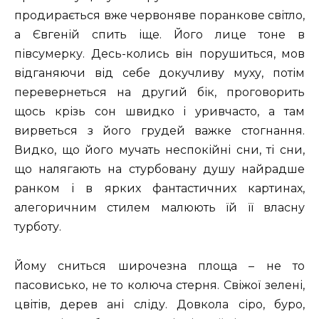
продирається вже червоняве поранкове світло,
а Євгеній спить іще. Його лице тоне в
півсумерку. Десь-колись він порушиться, мов
відганяючи від себе докучливу муху, потім
перевернеться на другий бік, проговорить
щось крізь сон швидко і уривчасто, а там
вирветься з його грудей важке стогнання.
Видко, що його мучать неспокійні сни, ті сни,
що налягають на стурбовану душу найрадше
ранком і в ярких фантастичних картинах,
алегоричним стилем малюють їй її власну
турботу.
Йому сниться широчезна площа – не то
пасовисько, не то колюча стерня. Свіжої зелені,
цвітів, дерев ані сліду. Довкола сіро, буро,