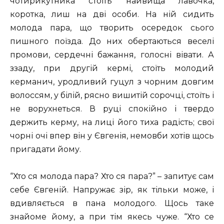
чотирикутника стоїть найвища лавочка,
коротка, лиш на дві особи. На ній сидить
молода пара, що творить осередок сього
пишного поїзда. До них обертаються веселі
промови, сердечні бажання, голосні вівати. А
ззаду, при другій кермі, стоїть молодий
керманич, уродливий гуцул з чорним довгим
волоссям, у білій, рясно вишитій сорочці, стоїть і
не ворухнеться. В руці спокійно і твердо
держить керму, на лиці його тиха радість; свої
чорні очі впер він у Євгенія, немовби хотів щось
пригадати йому.
“Хто ся молода пара? Хто ся пара?” – запитує сам
себе Євгеній. Напружає зір, як тільки може, і
вдивляється в пана молодого. Щось таке
знайоме йому, а при тім якесь чуже. “Хто се