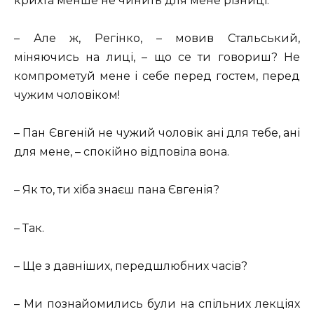
крихта менше не чинить для мене різниці.
– Але ж, Регінко, – мовив Стальський,
міняючись на лиці, – що се ти говориш? Не
компрометуй мене і себе перед гостем, перед
чужим чоловіком!
– Пан Євгеній не чужий чоловік ані для тебе, ані
для мене, – спокійно відповіла вона.
– Як то, ти хіба знаєш пана Євгенія?
– Так.
– Ще з давніших, передшлюбних часів?
– Ми познайомились були на спільних лекціях