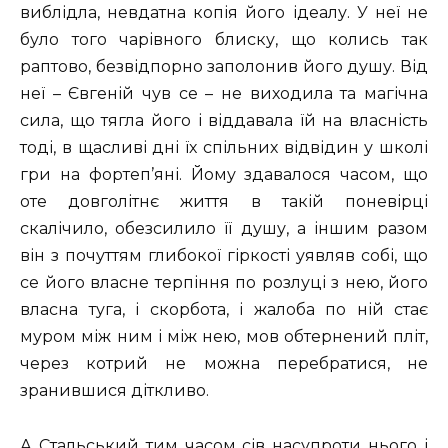
виблідла, невдатна копія його ідеалу. У неї не
було того чарівного блиску, що колись так
раптово, безвідпорно заполонив його душу. Від
неї – Євгеній чув се – не виходила та магічна
сила, що тягла його і віддавала їй на власність
тоді, в щасливі дні їх спільних відвідин у школі
гри на фортеп’яні. Йому здавалося часом, що
оте довголітнє життя в такій поневірці
скалічило, обезсилило її душу, а іншим разом
він з почуттям глибокої гіркості уявляв собі, що
се його власне терпіння по розлуці з нею, його
власна туга, і скорбота, і жалоба по ній стає
муром між ним і між нею, мов обтернений пліт,
через котрий не можна перебратися, не
зранившися діткливо.
А Стальський тим часом сів насупроти нього і