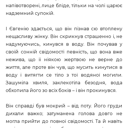
напівотворені, лице бліде, тільки на чолі царює
надземний супокій.
І Євгенію здається, що він пізнав сю втоплену
нещасливу жінку. Він скрикнув страшенно і, не
надумуючись, кинувся в воду. Він почував у
своїй сонній свідомості певність, що вона вже
нежива, що її ніякою жертвою не верне до
життя, але проте він чув, що мусить кинутися в
воду і витягти се тіло з тої водяної могили.
Зашуміла хвиля, заклекотіла безодня, вода
обхопила його зо всіх боків – і він прокинувся.
Він справді був мокрий – від поту. Його груди
дихали важко; затуманена голова довго не
могла прийти до повної свідомості. Та й навіть