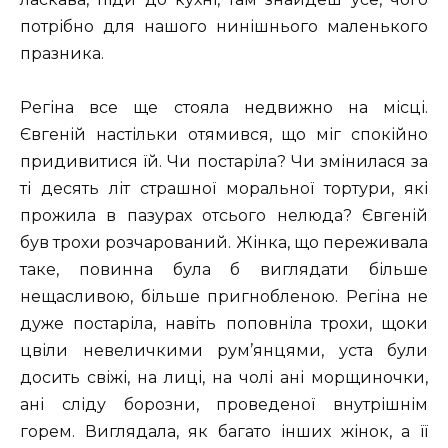
потрібно для нашого нинішнього маленького
празника.
Регіна все ще стояла недвижно на місці.
Євгеній настільки отямився, що міг спокійно
придивитися їй. Чи постаріла? Чи змінилася за
ті десять літ страшної моральної тортури, які
прожила в пазурах отсього нелюда? Євгеній
був трохи розчарований. Жінка, що переживала
таке, повинна була б виглядати більше
нещасливою, більше пригнобленою. Регіна не
дуже постаріла, навіть поповніла трохи, щоки
цвіли невеличкими рум’янцями, уста були
досить свіжі, на лиці, на чолі ані морщиночки,
ані сліду борозни, проведеної внутрішнім
горем. Виглядала, як багато інших жінок, а її