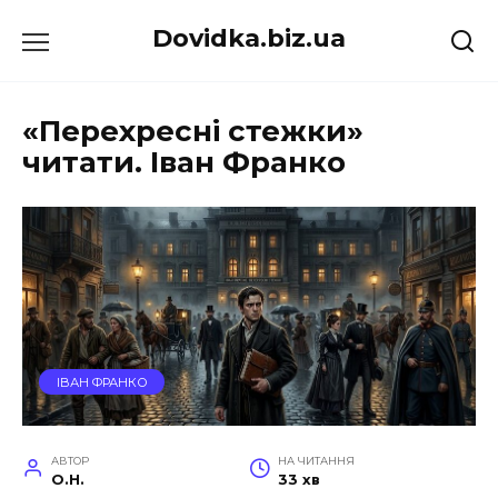
Перейти
Dovidka.biz.ua
до
вмісту
«Перехресні стежки»
читати. Іван Франко
ІВАН ФРАНКО
АВТОР
НА ЧИТАННЯ
O.H.
33 хв