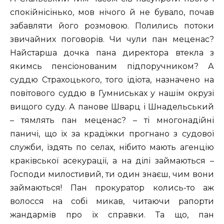
спокійнісінько, мов нічого й не бувало, почав
забавляти його розмовою. Полились потоки
звичайних поговорів. Чи чули пан меценас?
Найстарша дочка пана директора втекла з
якимсь пенсіонованим підпоручником? А
суддю Страхоцького, того ідіота, назначено на
повітового суддю в Гумниськах у нашім окрузі
вищого суду. А панове Шварц і Шнадельський
– тямлять пан меценас? – ті многонадійні
паничі, що їх за крадіжки прогнано з судової
служби, їздять по селах, нібито мають агенцію
краківської асекурації, а на ділі займаються –
Господи милостивий, ти один знаєш, чим вони
займаються! Пан прокуратор колись-то аж
волосся на собі микав, читаючи рапорти
жандармів про їх справки. Та що, пан