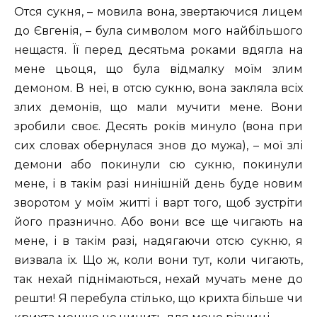
Отся сукня, – мовила вона, звертаючися лицем
до Євгенія, – була символом мого найбільшого
нещастя. Її перед десятьма роками вдягла на
мене цьоця, що була відмалку моїм злим
демоном. В неї, в отсю сукню, вона закляла всіх
злих демонів, що мали мучити мене. Вони
зробили своє. Десять років минуло (вона при
сих словах обернулася знов до мужа), – мої злі
демони або покинули сю сукню, покинули
мене, і в такім разі нинішній день буде новим
зворотом у моїм житті і варт того, щоб зустріти
його празнично. Або вони все ще чигають на
мене, і в такім разі, надягаючи отсю сукню, я
визвала їх. Що ж, коли вони тут, коли чигають,
так нехай піднімаються, нехай мучать мене до
решти! Я перебула стілько, що крихта більше чи