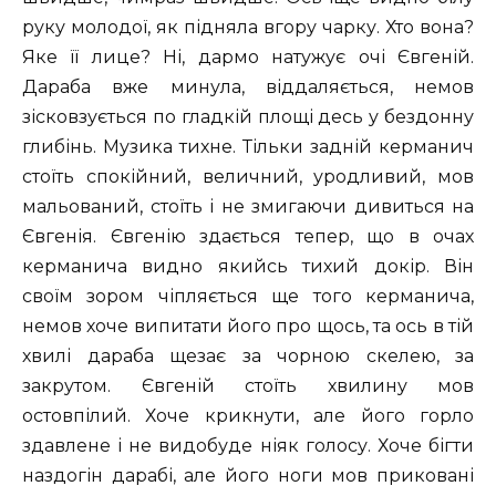
руку молодої, як підняла вгору чарку. Хто вона?
Яке її лице? Ні, дармо натужує очі Євгеній.
Дараба вже минула, віддаляється, немов
зісковзується по гладкій площі десь у бездонну
глибінь. Музика тихне. Тільки задній керманич
стоїть спокійний, величний, уродливий, мов
мальований, стоїть і не змигаючи дивиться на
Євгенія. Євгенію здається тепер, що в очах
керманича видно якийсь тихий докір. Він
своїм зором чіпляється ще того керманича,
немов хоче випитати його про щось, та ось в тій
хвилі дараба щезає за чорною скелею, за
закрутом. Євгеній стоїть хвилину мов
остовпілий. Хоче крикнути, але його горло
здавлене і не видобуде ніяк голосу. Хоче бігти
наздогін дарабі, але його ноги мов приковані