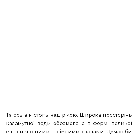
Та ось він стоїть над рікою. Широка просторінь
каламутної води обрамована в формі великої
еліпси чорними стрімкими скалами. Думав би