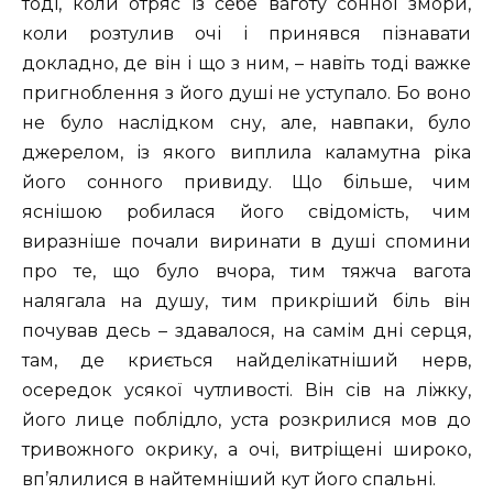
тоді, коли отряс із себе ваготу сонної змори,
коли розтулив очі і принявся пізнавати
докладно, де він і що з ним, – навіть тоді важке
пригноблення з його душі не уступало. Бо воно
не було наслідком сну, але, навпаки, було
джерелом, із якого виплила каламутна ріка
його сонного привиду. Що більше, чим
яснішою робилася його свідомість, чим
виразніше почали виринати в душі спомини
про те, що було вчора, тим тяжча вагота
налягала на душу, тим прикріший біль він
почував десь – здавалося, на самім дні серця,
там, де криється найделікатніший нерв,
осередок усякої чутливості. Він сів на ліжку,
його лице поблідло, уста розкрилися мов до
тривожного окрику, а очі, витріщені широко,
вп’ялилися в найтемніший кут його спальні.