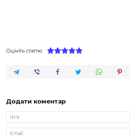
Оцініть статтю
Додати коментар
Ім'я
*
Email