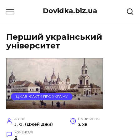
Перейти
Dovidka.biz.ua
до
вмісту
Перший український
університет
ЦІКАВІ ФАКТИ ПРО УКРАЇНУ
АВТОР
НА ЧИТАННЯ
J. G. (Джей Джи)
2 хв
КОМЕНТАРІ
0