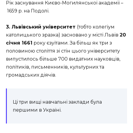
Рік заснування Києво-Могилянської академії –
1659 р. на Подолі.
3. Львівський університет
(тобто колегіум
католицького зразка) засновано у місті Львів
20
січня 1661
року єзуїтами. За більш як три з
половиною століття зі стін цього університету
випустилось більше 700 видатних науковців,
політиків, письменників, культурних та
громадських діячів.
Ці три вищі навчальні заклади була
першими в Україні.