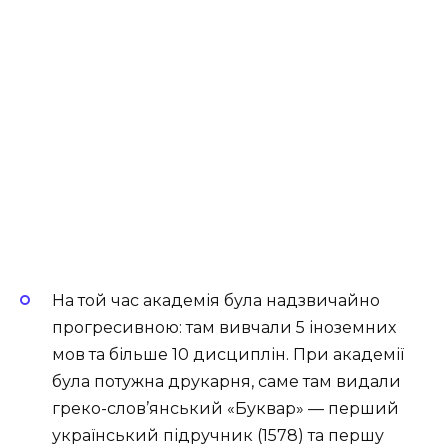
На той час академія була надзвичайно
прогресивною: там вивчали 5 іноземних
мов та більше 10 дисциплін. При академії
була потужна друкарня, саме там видали
греко-слов’янський «Буквар» — перший
український підручник (1578) та першу