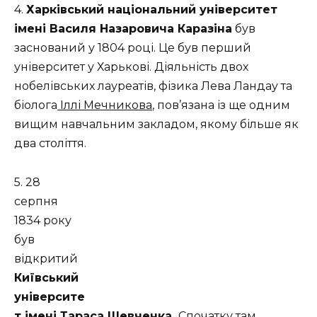
4.
Харківський національний університет
імені Василя Назаровича Каразіна
був
заснований у 1804 році. Це був перший
університет у Харькові. Діяльність двох
нобелівських лауреатів, фізика Лева Ландау та
біолога
Іллі Мечникова
, пов’язана із ще одним
вищим навчальним закладом, якому більше як
два століття.
5. 28
серпня
1834 року
був
відкритий
Київський
університе
т імені Тараса Шевченка.
Спочатку там