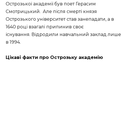
Острозької академії був поет Герасим
Смотрицький. Але після смерті князя
Острозького університет став занепадати, а в
1640 році взагалі припинив своє
існування. Відродили навчальний заклад лише
в 1994.
Цікаві факти про Острозьку академію