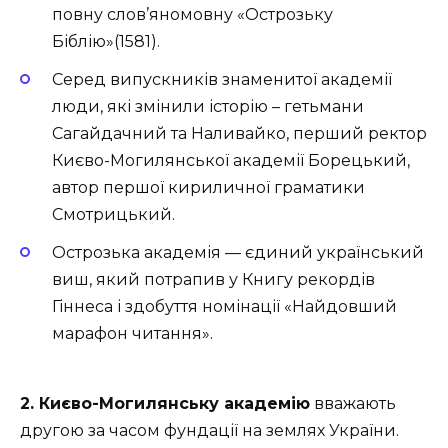
повну слов’яномовну «Острозьку
Біблію»(1581).
Серед випускників знаменитої академії
люди, які змінили історію – гетьмани
Сагайдачний та Наливайко, перший ректор
Києво-Могилянської академії Борецький,
автор першої кириличної граматики
Смотрицький.
Острозька академія — єдиний український
виш, який потрапив у Книгу рекордів
Гіннеса і здобуття номінації «Найдовший
марафон читання».
2. Києво-Могилянську академію
вважають
другою за часом фундації на землях України.