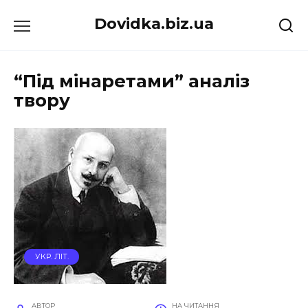
Перейти
Dovidka.biz.ua
до
вмісту
“Під мінаретами” аналіз
твору
УКР. ЛІТ.
АВТОР
НА ЧИТАННЯ