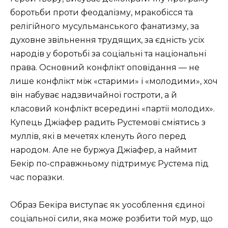
боротьби проти феодалізму, мракобісся та
релігійного мусульманського фанатизму, за
духовне звільнення трудящих, за єдність усіх
народів у боротьбі за соціальні та національні
права. Основний конфлікт оповідання — не
лише конфлікт між «старими» і «молодими», хоч
він набуває надзвичайної гостроти, а й
класовий конфлікт всередині «партії молодих».
Купець Джіафер радить Рустемові сміятись з
муллів, які в мечетях кленуть його перед
народом. Але не буржуа Джіафер, а наймит
Бекір по-справжньому підтримує Рустема під
час поразки.
Образ Бекіра виступає як уособлення єдиної
соціальної сили, яка може розбити той мур, що