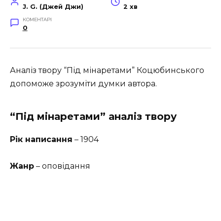
J. G. (Джей Джи)
2 хв
КОМЕНТАРІ
0
Аналіз твору “Під мінаретами” Коцюбинського
допоможе зрозуміти думки автора.
“Під мінаретами” аналіз твору
Рік написання
– 1904
Жанр
– оповідання