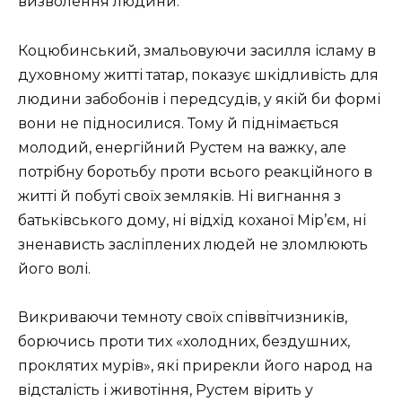
визволення людини.
Коцюбинський, змальовуючи засилля ісламу в
духовному житті татар, показує шкідливість для
людини забобонів і передсудів, у якій би формі
вони не підносилися. Тому й піднімається
молодий, енергійний Рустем на важку, але
потрібну боротьбу проти всього реакційного в
житті й побуті своїх земляків. Ні вигнання з
батьківського дому, ні відхід коханої Мір’єм, ні
зненависть засліплених людей не зломлюють
його волі.
Викриваючи темноту своїх співвітчизників,
борючись проти тих «холодних, бездушних,
проклятих мурів», які прирекли його народ на
відсталість і животіння, Рустем вірить у