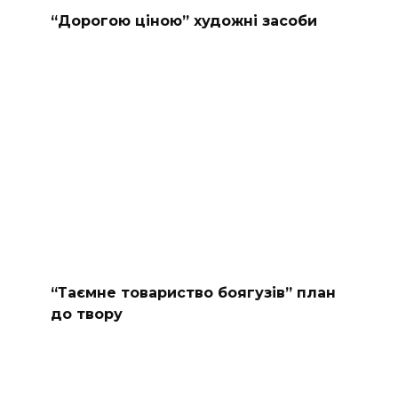
“Дорогою ціною” художні засоби
“Таємне товариство боягузів” план
до твору