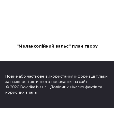
“Меланхолійний вальс” план твору
Повне або часткове використання інформації тільки
за наявності активного посилання на сайт
© 2026 Dovidka.biz.ua - Довідник цікавих фактів та
корисних знань