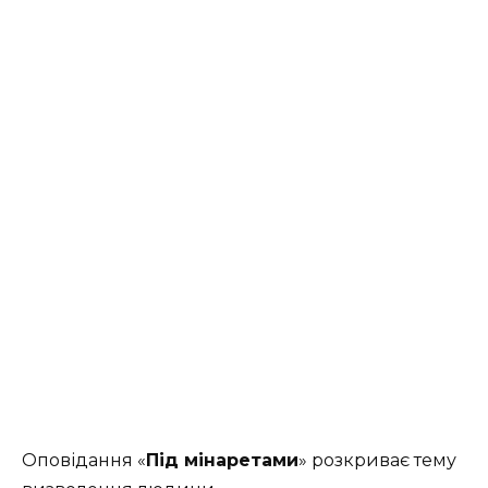
Оповідання «
Під мінаретами
» розкриває тему