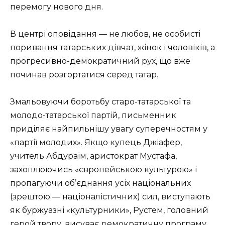
перемогу нового дня.
В центрі оповідання — не любов, не особисті
поривання татарських дівчат, жінок і чоловіків, а
прогресивно-демократичний рух, що вже
починав розгортатися серед татар.
Змальовуючи боротьбу старо-татарської та
молодо-татарської партій, письменник
приділяє найпильнішу увагу суперечностям у
«партії молодих». Якщо купець Джіафер,
учитель Абдураїм, аристократ Мустафа,
захоплюючись «європейською культурою» і
пропагуючи об’єднання усіх національних
(зрештою — націоналістичних) сил, виступають
як буржуазні «культурники», Рустем, головний
герой твору, висуває демократичну програму