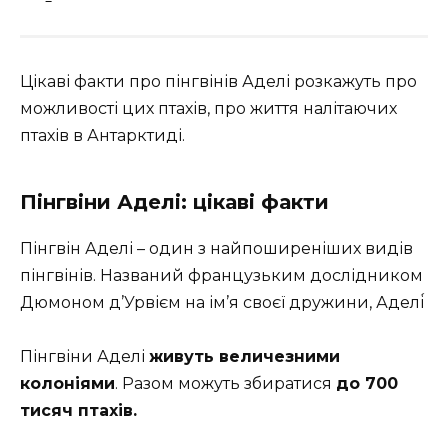
Цікаві факти про пінгвінів Аделі розкажуть про
можливості цих птахів, про життя налітаючих
птахів в Антарктиді.
Пінгвіни Аделі: цікаві факти
Пінгвін Аделі – один з найпоширеніших видів
пінгвінів. Названий французьким дослідником
Дюмоном д’Урвієм на ім’я своєї дружини, Аделі́
Пінгвіни Аделі
живуть величезними
колоніями
. Разом можуть збиратися
до 700
тисяч птахів.