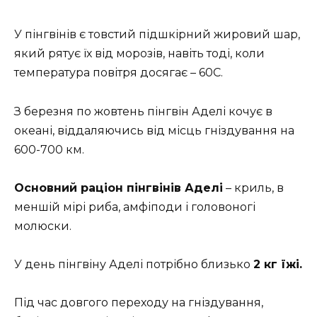
У пінгвінів є товстий підшкірний жировий шар,
який рятує їх від морозів, навіть тоді, коли
температура повітря досягає – 60С.
З березня по жовтень пінгвін Аделі кочує в
океані, віддаляючись від місць гніздування на
600-700 км.
Основний раціон пінгвінів Аделі
– криль, в
меншій мірі риба, амфіподи і головоногі
молюски.
У день пінгвіну Аделі потрібно близько
2 кг їжі.
Під час довгого переходу на гніздування,