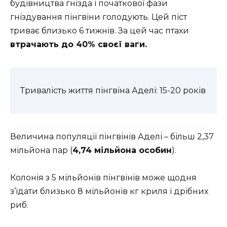
будівництва гнізда і початкової фази
гніздування пінгвіни голодують. Цей піст
триває близько 6 тижнів. За цей час птахи
втрачають до 40% своєї ваги.
Тривалість життя пінгвіна Аделі: 15-20 років
Величина популяції пінгвінів Аделі – більш 2,37
мільйона пар (
4,74 мільйона особин
).
Колонія з 5 мільйонів пінгвінів може щодня
з’їдати близько 8 мільйонів кг криля і дрібних
риб.