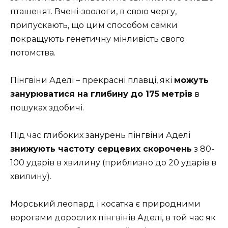
пташенят. Вчені-зоологи, в свою чергу,
припускають, що цим способом самки
покращують генетичну мінливість свого
потомства.
Пінгвіни Аделі – прекрасні плавці, які
можуть
занурюватися на глибину до 175 метрів
в
пошуках здобичі.
Під час глибоких занурень пінгвіни Аделі
знижують частоту серцевих скорочень
з 80-
100 ударів в хвилину (приблизно до 20 ударів в
хвилину).
Морський леопард і косатка є природними
ворогами дорослих пінгвінів Аделі, в той час як