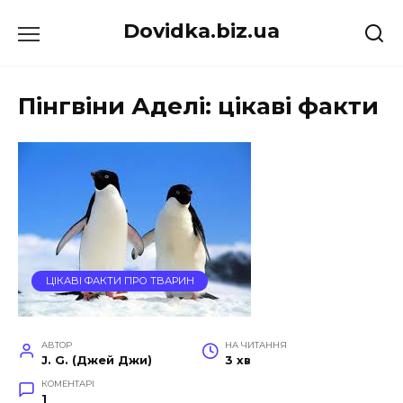
Перейти
Dovidka.biz.ua
до
вмісту
Пінгвіни Аделі: цікаві факти
ЦІКАВІ ФАКТИ ПРО ТВАРИН
АВТОР
НА ЧИТАННЯ
J. G. (Джей Джи)
3 хв
КОМЕНТАРІ
1