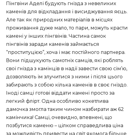
Пінгвіни Аделі будують гнізда з невеликих
каменів для відкладання і висиджування яєць.
Але так як природних матеріалів в місцях
проживання дуже мало, то пари, можуть красти
камені у інших пінгвінів. Частина самок
пінгвінів заради каменів займається
“проституцією”, хоча і має постійного партнера.
Вони підшукують самотніх самців, які роблять
свої гнізда з камінців в надії завести свою сім’ю,
дозволяють їм злучитися з ними і після цього
забирають з собою кілька каменів в своє гніздо.
Іноді самці готові віддати камені просто за
легкий флірт. Одна особливо кокетлива ​​
дамочка змогла таким чином назбирати аж 62
камінчика! Самці, очевидно, впевнені, що
позбутися каменю – цілком справедлива ціна
за можливість привести на світ якомога більше