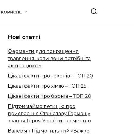
КОРИСНЕ
Нові статті
Ферменти для покращення
травлення: коли вони потрібні та
як працюють
Цікаві факти про геконів – ТОП 20
Цікаві факти про хімію – ТОП 25
Цікаві факти про бізонів – ТОП 20
Підтримаймо петицію про
присвоєння Станіславу Гармашу
звання Героя України посмертно
Валер’ян Підмогильний «Важке