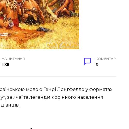
НА ЧИТАННЯ
КОМЕНТАРІ
1 хв
0
раїнською мовою Генрі Лонгфелло у форматах
бут, звичаї та легенди корінного населення
діанців.