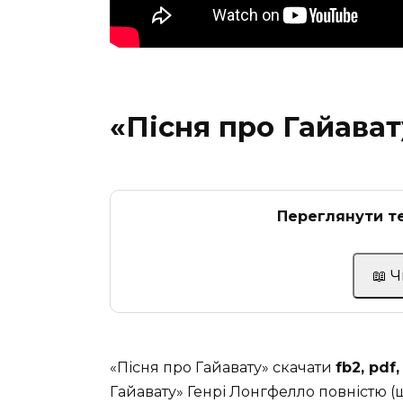
«Пісня про Гайава
Переглянути те
📖 
«Пісня про Гайавату» скачати
fb2, pdf
Гайавату» Генрі Лонгфелло повністю (щ