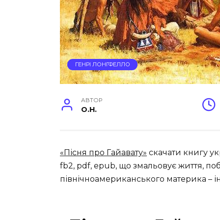
ГЕНРІ ЛОНГФЕЛЛО
АВТОР
O.H.
«Пісня про Гайавату»
скачати книгу ук
fb2, pdf, epub, що змальовує життя, по
північноамериканського материка – ін