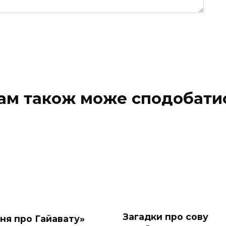
ам також може сподобати
Загадки про сову
сня про Гайавату»