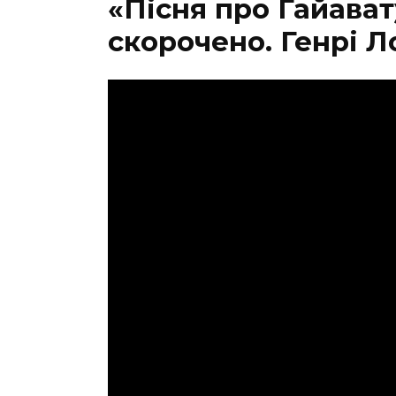
«Пісня про Гайават
скорочено. Генрі 