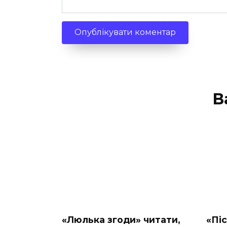
В
«Люлька згоди» читати,
«Пі