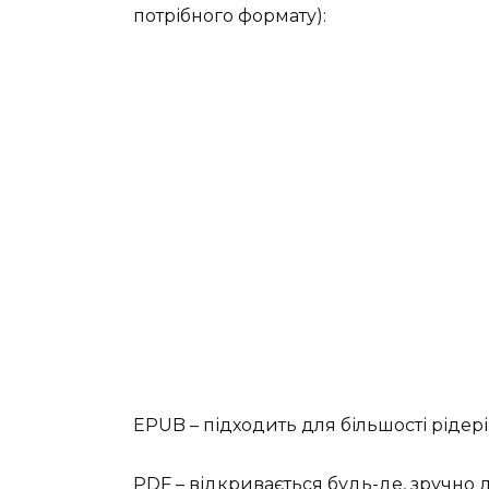
потрібного формату):
EPUB – підходить для більшості рідері
PDF – відкривається будь-де, зручно 