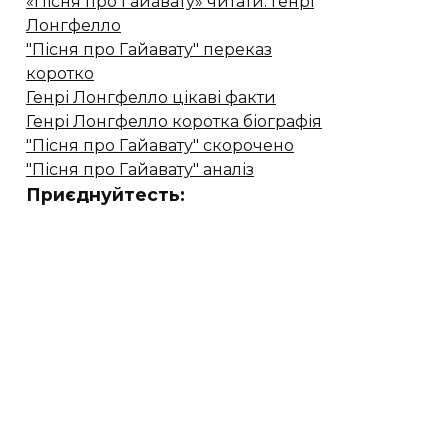
«Пісня про Гайавату» читати. Генрі
Лонгфелло
"Пісня про Гайавату" переказ
коротко
Генрі Лонгфелло цікаві факти
Генрі Лонгфелло коротка біографія
"Пісня про Гайавату" скорочено
"Пісня про Гайавату" аналіз
Приєднуйтесть: