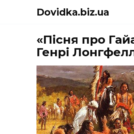
Перейти
Dovidka.biz.ua
до
вмісту
«Пісня про Гай
Генрі Лонгфел