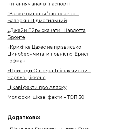
питання» аналіз (паспорт)
“Важке питання” скорочено –
Валер’ян Підмогильний
«Джейн Ейр» скачати. Шарлотта
Бронте
«Крихітка Цахес на прізвисько
Цинобер» читати повністю. Ернст
Гофман
«Пригоди Олівера Твіста» читати –
Чарльз Діккенс
Цікаві факти про Аляску
Молюски: цікаві факти – ТОП 50
Додатково: