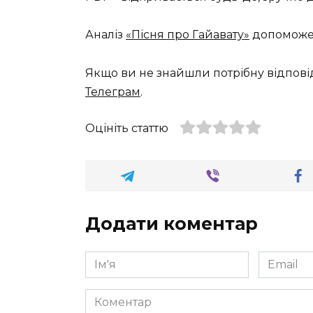
Аналіз
«Пісня про Гайавату»
допоможе у
Якщо ви не знайшли потрібну відпові
Телеграм
.
Оцініть статтю
Додати коментар
Ім'я
Email
*
*
Коментар