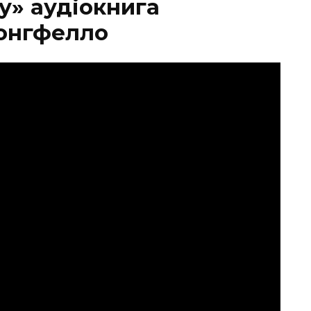
у» аудіокнига
Лонгфелло