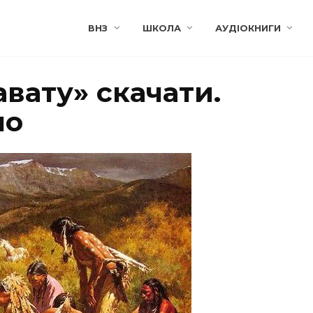
ВНЗ
ШКОЛА
АУДІОКНИГИ
авату» скачати.
ло