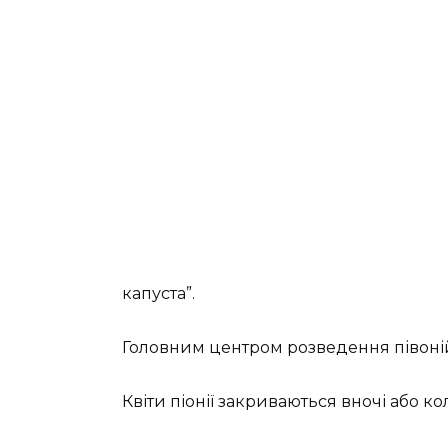
капуста”.
Головним центром розведення півоній
Квіти піонії закриваються вночі або ко