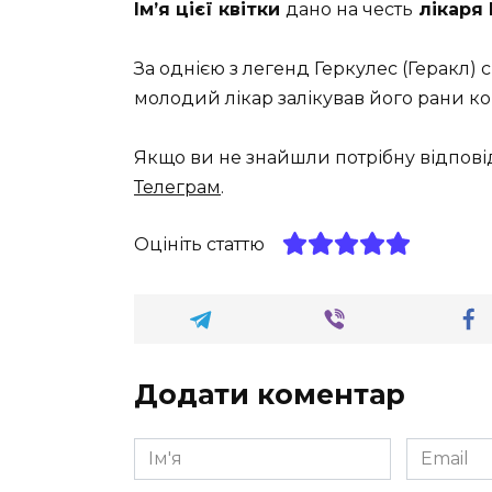
Ім’я цієї квітки
дано на честь
лікаря
За однією з легенд Геркулес (Геракл) 
молодий лікар залікував його рани кор
Якщо ви не знайшли потрібну відпові
Телеграм
.
Оцініть статтю
Додати коментар
Ім'я
Email
*
*