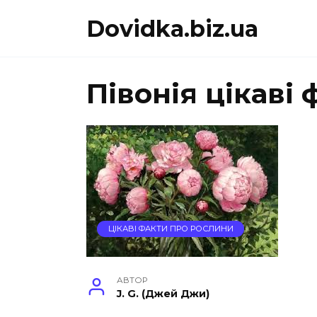
Перейти
Dovidka.biz.ua
до
вмісту
Півонія цікаві
ЦІКАВІ ФАКТИ ПРО РОСЛИНИ
АВТОР
J. G. (Джей Джи)