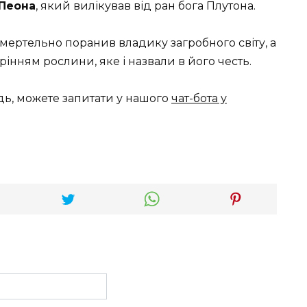
 Пеона
, який вилікував від ран бога Плутона.
смертельно поранив владику загробного світу, а
інням рослини, яке і назвали в його честь.
дь, можете запитати у нашого
чат-бота у