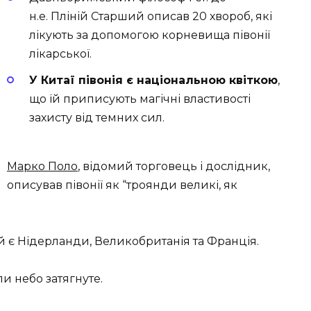
н.е. Пліній Старший описав 20 хвороб, які
лікують за допомогою корневища півонії
лікарської.
У Китаї півонія є національною квіткою
,
що їй приписують магічні властивості
захисту від темних сил.
Марко Поло
, відомий торговець і дослідник,
описував півонії як “троянди великі, як
 є Нідерланди, Великобританія та Франція.
ли небо затягнуте.