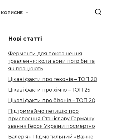
КОРИСНЕ
Нові статті
Ферменти для покращення
травлення: коли вони потрібні та
як працюють
Цікаві факти про геконів – ТОП 20
Цікаві факти про хімію – ТОП 25
Цікаві факти про бізонів – ТОП 20
Підтримаймо петицію про
присвоєння Станіславу Гармашу
звання Героя України посмертно
Валер’ян Підмогильний «Важке