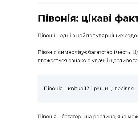
Півонія: цікаві фак
Півонії – одні з найпопулярніших садо
Півонія символізує багатство і честь. Ц
вважається ознакою удачі і щасливог
Півонія – квітка 12-ї річниці весілля.
Півонія – багаторічна рослина, яка мож