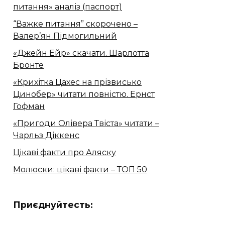
питання» аналіз (паспорт)
“Важке питання” скорочено –
Валер’ян Підмогильний
«Джейн Ейр» скачати. Шарлотта
Бронте
«Крихітка Цахес на прізвисько
Цинобер» читати повністю. Ернст
Гофман
«Пригоди Олівера Твіста» читати –
Чарльз Діккенс
Цікаві факти про Аляску
Молюски: цікаві факти – ТОП 50
Приєднуйтесть: