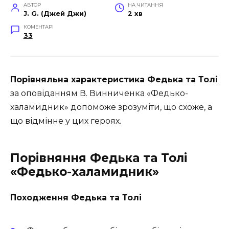
АВТОР
НА ЧИТАННЯ
J. G. (Джей Джи)
2 хв
КОМЕНТАРІ
33
Порівняльна характеристика Федька та Толі
за оповіданням В. Винниченка «Федько-
халамидник» допоможе зрозуміти, що схоже, а
що відмінне у цих героях.
Порівняння Федька та Толі
«Федько-халамидник»
Походження Федька та Толі