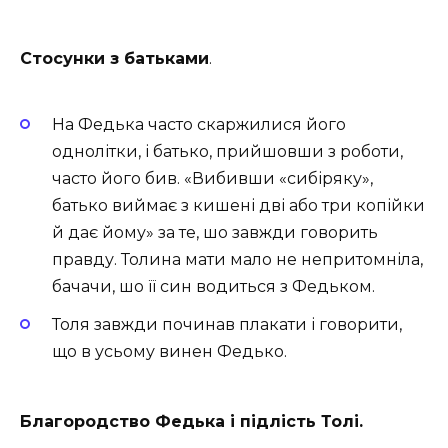
Стосунки з батьками
.
На Федька часто скаржилися його
однолітки, і батько, прийшовши з роботи,
часто його бив. «Вибивши «сибіряку»,
батько виймає з кишені дві або три копійки
й дає йому» за те, шо завжди говорить
правду. Толина мати мало не непритомніла,
бачачи, шо її син водиться з Федьком.
Толя завжди починав плакати і говорити,
що в усьому винен Федько.
Благородство Федька і підлість Толі.