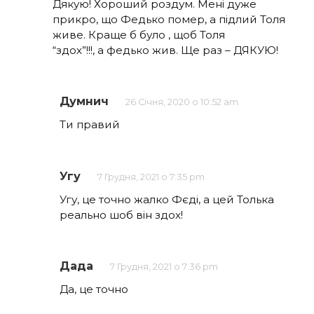
Дякую! Хороший роздум. Мені дуже
прикро, що Федько помер, а підлий Толя
живе. Краще б було , щоб Толя
“здох”!!!, а федько жив. Ще раз – ДЯКУЮ!
Думнич
26 Січня, 2020 о 10:52 am
Ти правий
Угу
7 Грудня, 2021 о 7:35 pm
Угу, це точно жалко Фєді, а цей Толька
реально шоб він здох!
Дада
7 Грудня, 2021 о 7:36 pm
Да, це точно