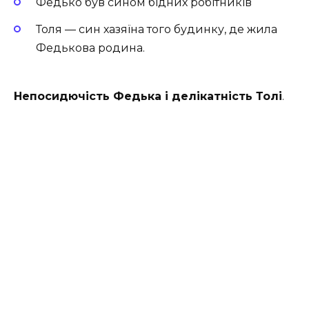
Федько був сином бідних робітників
Толя — син хазяїна того будинку, де жила
Федькова родина.
Непосидючість Федька і делікатність Толі
.