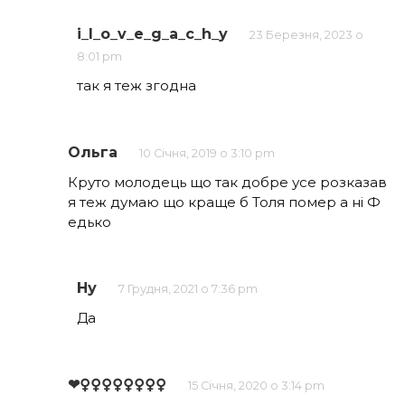
i_l_o_v_e_g_a_c_h_y
23 Березня, 2023 о
8:01 pm
так я теж згодна
Ольга
10 Січня, 2019 о 3:10 pm
Круто молодець що так добре усе розказав
я теж думаю що краще б Толя помер а ні Ф
едько
Ну
7 Грудня, 2021 о 7:36 pm
Да
❤️‍♀️‍♀️‍♀️‍♀️‍♀️‍♀️‍♀️‍♀️
15 Січня, 2020 о 3:14 pm