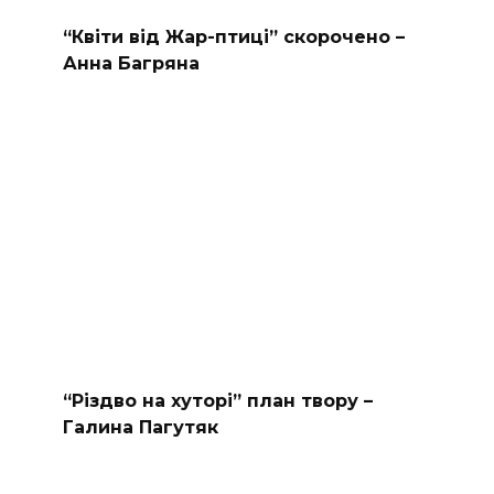
“Квіти від Жар-птиці” скорочено –
Анна Багряна
“Різдво на хуторі” план твору –
Галина Пагутяк