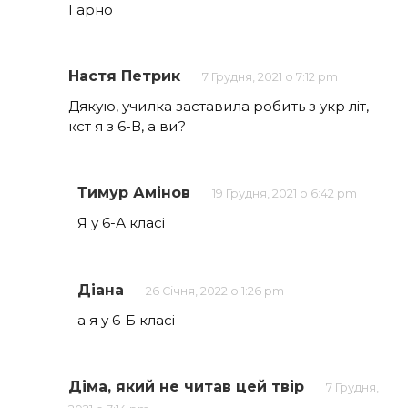
Гарно
Настя Петрик
7 Грудня, 2021 о 7:12 pm
Дякую, училка заставила робить з укр літ,
кст я з 6-В, а ви?
Тимур Амінов
19 Грудня, 2021 о 6:42 pm
Я у 6-А класі
Діана
26 Січня, 2022 о 1:26 pm
а я у 6-Б класі
Діма, який не читав цей твір
7 Грудня,