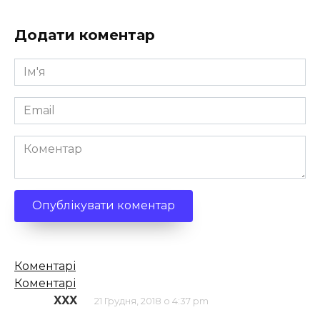
Додати коментар
Ім'я
*
Email
*
Коментар
Кількість
Коментарі
коментарів
Коментарі
XXX
21 Грудня, 2018 о 4:37 pm