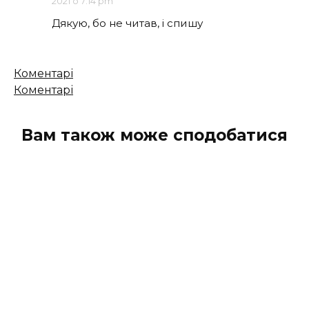
2021 о 7:14 pm
Дякую, бо не читав, і спишу
Кількість
Коментарі
коментарів
Коментарі
Вам також може сподобатися