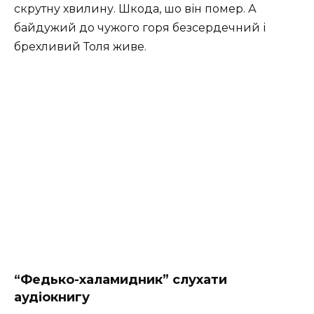
скрутну хвилину. Шкода, шо він помер. А
байдужий до чужого горя безсердечний і
брехливий Толя живе.
“Федько-халамидник” слухати
аудіокнигу