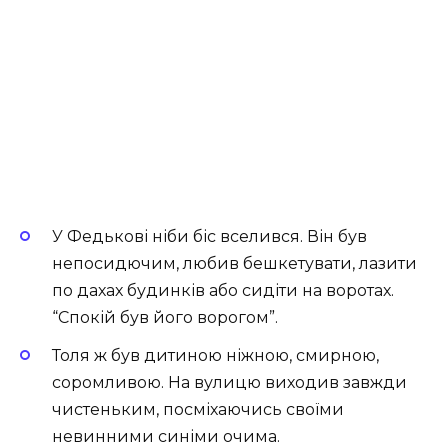
У Федькові ніби біс вселився. Він був
непосидючим, любив бешкетувати, лазити
по дахах будинків або сидіти на воротах.
“Спокій був його ворогом”.
Толя ж був дитиною ніжною, смирною,
соромливою. На вулицю виходив завжди
чистеньким, посміхаючись своїми
невинними синіми очима.