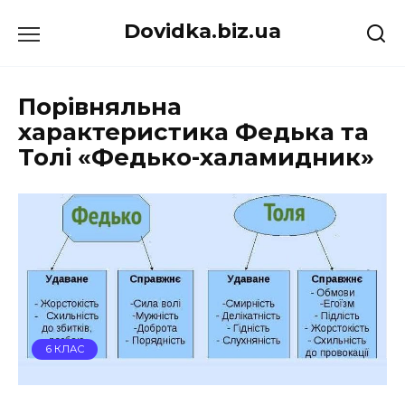
Перейти
Dovidka.biz.ua
до
вмісту
Порівняльна
характеристика Федька та
Толі «Федько-халамидник»
6 КЛАС