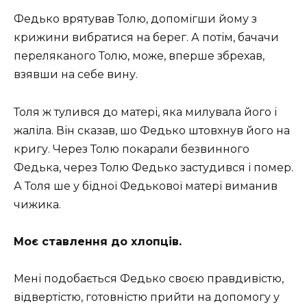
Федько врятував Толю, допомігши йому з
крижини вибратися на берег. А потім, бачачи
переляканого Толю, може, вперше збрехав,
взявши на себе вину.
Толя ж тулився до матері, яка милувала його і
жаліла. Він сказав, шо Федько штовхнув його на
кригу. Через Толю покарали безвинного
Федька, через Толю Федько застудився і помер.
А Толя ше у бідної Федькової матері виманив
чижика.
Моє ставлення до хлопців.
Мені подобається Федько своєю правдивістю,
відвертістю, готовністю прийти на допомогу у