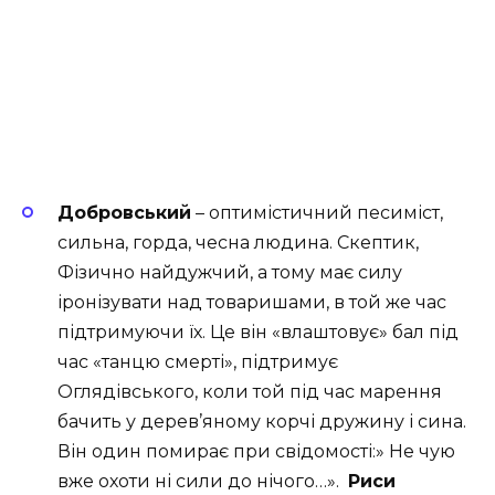
Добровський
– оптимістичний песиміст,
сильна, горда, чесна людина. Скептик,
Фізично найдужчий, а тому має силу
іронізувати над товаришами, в той же час
підтримуючи їх. Це він «влаштовує» бал під
час «танцю смерті», підтримує
Оглядівського, коли той під час марення
бачить у дерев’яному корчі дружину і сина.
Він один помирає при свідомості:» Не чую
вже охоти ні сили до нічого…».
Риси