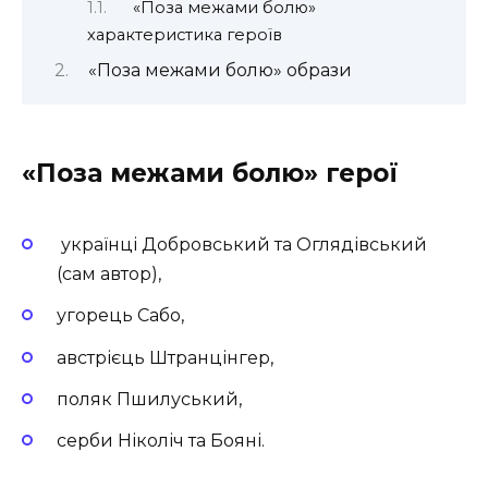
«Поза межами болю»
характеристика героїв
«Поза межами болю» образи
«Поза межами болю
» герої
українці Добровський та Оглядівський
(сам автор),
угорець Сабо,
австрієць Штранцінгер,
поляк Пшилуський,
серби Ніколіч та Бояні.