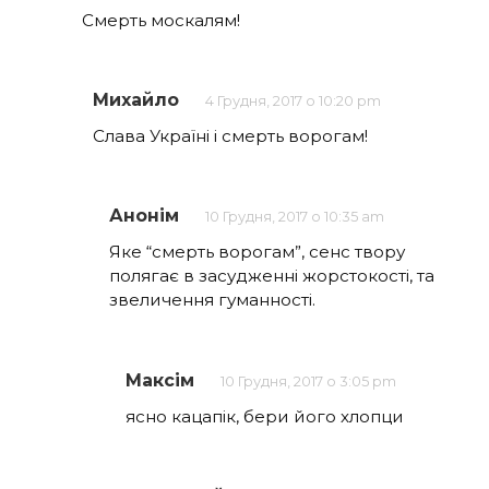
Смерть москалям!
Михайло
4 Грудня, 2017 о 10:20 pm
Слава Україні і смерть ворогам!
Анонім
10 Грудня, 2017 о 10:35 am
Яке “смерть ворогам”, сенс твору
полягає в засудженні жорстокості, та
звеличення гуманності.
Максім
10 Грудня, 2017 о 3:05 pm
ясно кацапік, бери його хлопци