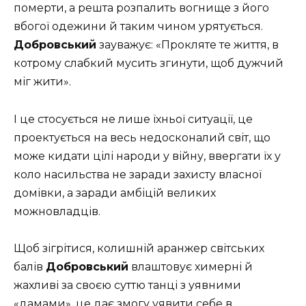
померти, а решта розпалить вогнище з його
вбогої одежини й таким чином урятується.
Добровський
зауважує: «Прокляте те життя, в
котрому слабкий мусить згинути, щоб дужчий
міг жити».
І це стосується не лише їхньої ситуації, це
проектується на весь недосконалий світ, що
може кидати цілі народи у війну, ввергати їх у
коло насильства не заради захисту власної
домівки, а заради амбіцій великих
можновладців.
Щоб зігрітися, колишній аранжер світських
балів
Добровський
влаштовує химерні й
жахливі за своєю суттю танці з уявними
«дамами», це дає змогу уявити себе в