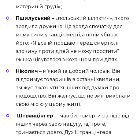
материній груді».;
Пшилуський
–
«польський шляхтич», якого
зрадила дружина. Ця зрада спочатку дає
йому сили у танці смерті, а потім убиває
його: «Я все їй прощаю перед смертю, її
злочину проти дітей не можу простити”
(жінка цілувалася з коханцем при дітях.
Ніколич
– м’який та добрий чоловік. Він
підтримує товаришів в останні хвилини,
зміжує вжахнутися інших від думки про
людоїдство. Він жалкує, що не зміг виконати
свою місію у цьому житті.
Штранцінгер
– мав би померти раніше від
інших через свою недугу, та, проте,
тримається довго. Дух Штранцінгера