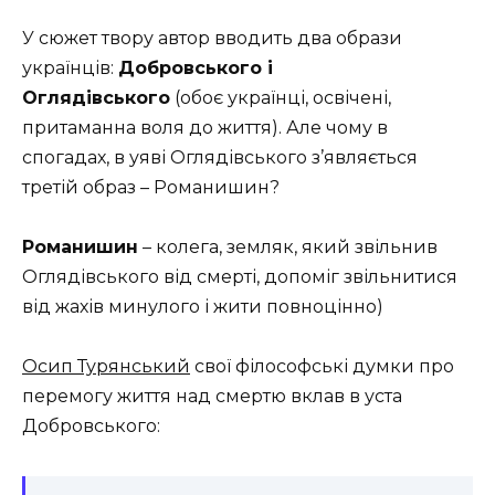
У сюжет твору автор вводить два образи
українців:
Добровського і
Оглядівського
(
обоє
українці, освічені,
притаманна воля до життя
)
.
Але чому в
спогадах, в уяві Оглядівського з’являється
третій образ – Романишин?
Романишин
– колега, земляк, який звільнив
Оглядівського від смерті, допоміг звільнитися
від жахів минулого і жити повноцінно)
Осип Турянський
свої філософські думки про
перемогу життя над смертю вклав в уста
Добровського: