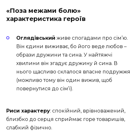
«Поза межами болю»
характеристика героїв
Оглядівський
живе спогадами про сім’ю.
Він єдини виживає, бо його веде любов –
образи дружини та сина. У найтяжчі
хвилини він згадує дружину й сина. В
нього щасливо склалося власне подружжя
(можливо тому він один вижив, щоб
повернутися до сім’ї).
Риси характеру
: спокійний, врівноважений,
близбко до серця сприймає горе товаришів,
слабкий фізично.