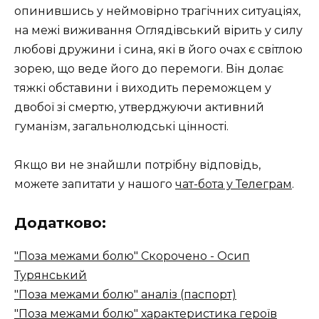
опинившись у неймовірно трагічних ситуаціях,
на межі виживання Оглядівський вірить у силу
любові дружини і сина, які в його очах є світлою
зорею, що веде його до перемоги. Він долає
тяжкі обставини і виходить переможцем у
двобої зі смертю, утверджуючи активний
гуманізм, загальнолюдські цінності.
Якщо ви не знайшли потрібну відповідь,
можете запитати у нашого
чат-бота у Телеграм
.
Додатково:
"Поза межами болю" Скорочено - Осип
Турянський
"Поза межами болю" аналіз (паспорт)
"Поза межами болю" характеристика героїв