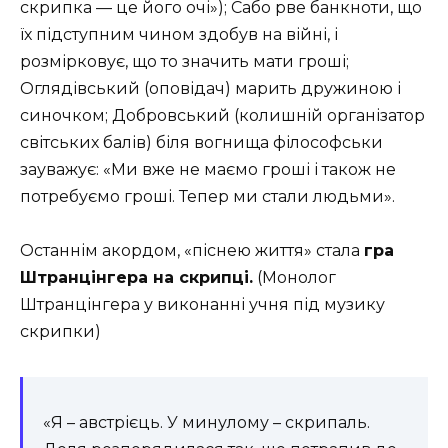
скрипка — це його очі»); Сабо рве банкноти, що
їх підступним чином здобув на війні, і
розмірковує, що то значить мати гроші;
Оглядівський (оповідач) марить дружиною і
синочком; Добровський (колишній організатор
світських балів) біля вогнища філософськи
зауважує: «Ми вже не маємо гроші і також не
потребуємо гроші. Тепер ми стали людьми».
Останнім акордом, «піснею життя» стала
гра
Штранцінгера на скрипці.
(Монолог
Штранцінгера у виконанні учня під музику
скрипки)
«Я – австрієць. У минулому – скрипаль.