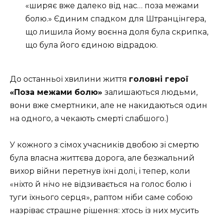
«ширяє вже далеко від нас… поза межами
болю.» Єдиним спадком для Штранцінгера,
що лишила йому воєнна доля була скрипка,
що була його єдиною відрадою.
До останньої хвилини життя
головні герої
«Поза межами болю»
залишаються людьми,
вони вже смертники, але не накидаються один
на одного, а чекають смерті слабшого.)
У кожного з сімох учасників двобою зі смертю
була власна життєва дорога, але безжальний
вихор війни перетнув їхні долі, і тепер, коли
«ніхто й нічо не відзивається на голос болю і
туги їхнього серця», раптом ніби саме собою
назріває страшне рішення: хтось із них мусить