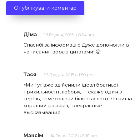
Діма
16 Грудня, 2015 о 8:24 am
Спасибі за інформацію Дуже допомогли в
написанні твора з цитатами! 🙂
Тася
23 Грудня, 2015 о 1:50 pm
«Ми тут вже здійснили ідеал братньої
прихильності і любові», — скаже один з
героїв, замерзаючи біля згаслого вогнища.
хороший рассказ, прекрасные
высказывания
Максім
14 Січня, 2016 о 8:18 am