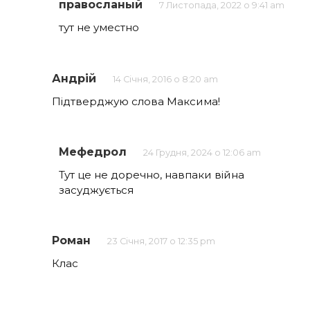
правосланый
7 Листопада, 2022 о 9:41 am
тут не уместно
Андрій
14 Січня, 2016 о 8:20 am
Підтверджую слова Максима!
Мефедрол
24 Грудня, 2024 о 12:06 am
Тут це не доречно, навпаки війна
засуджується
Роман
23 Січня, 2017 о 12:35 pm
Клас