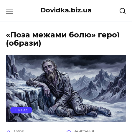
Перейти
Dovidka.biz.ua
до
вмісту
«Поза межами болю» герої
(образи)
11 КЛАС
АВТОР
НА ЧИТАННЯ