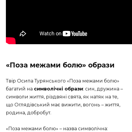
«Поза межами болю
» образи
Твір Осипа Турянського «Поза межами болю»
багатий на
символічні образи
: син, дружина –
символи життя, різдвяні свята, як натяк на те,
що Оглядівський має вижити, вогонь – життя,
родина, добробут.
«Поза межами болю» – назва символічна: