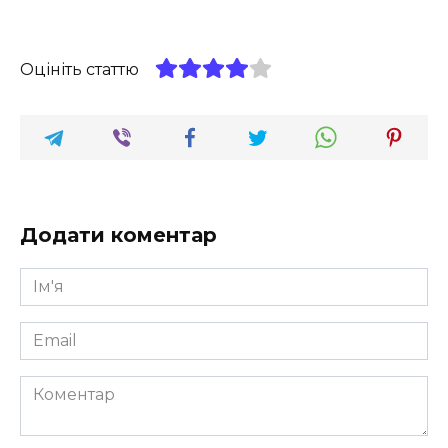
Оцініть статтю
Додати коментар
Ім'я
*
Email
*
Коментар