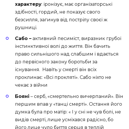
характеру
: іронізує, має організаторські
здібності, гордий, не показує свого
безсилля, загинув від пострілу своєї ж
рушниці.
Сабо –
активний песиміст, виразник грубої
інстинктивної волі до життя. Він бачить
право сильнішого над слабшим і вдається
до первісного закону боротьби за
існування. Навіть у смерті він всіх
проклинає: «Всі прокляті». Сабо ніхто не
чекає з війни
Бояні
– серб, «смертельно вичерпаний». Він
першим впав у «танці смерті». Остання його
думка була про матір: « І у сні не чув болі, не
видів смерті, лише усміхався радісно, бо
його лице чуло биття серця в теплій