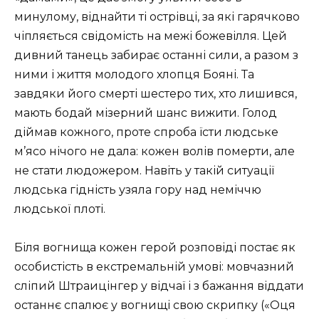
минулому, віднайти ті острівці, за які гарячково
чіпляється свідомість на межі божевілля. Цей
дивний танець забирає останні сили, а разом з
ними і життя молодого хлопця Бояні. Та
завдяки його смерті шестеро тих, хто лишився,
мають бодай мізерний шанс вижити. Голод
діймав кожного, проте спроба їсти людське
м’ясо нічого не дала: кожен волів померти, але
не стати людожером. Навіть у такій ситуації
людська гідність узяла гору над неміччю
людської плоті.
Біля вогнища кожен герой розповіді постає як
особистість в екстремальній умові: мовчазний
сліпий Штраицінгер у відчаї і з бажання віддати
останнє спалює у вогнищі свою скрипку («Оця