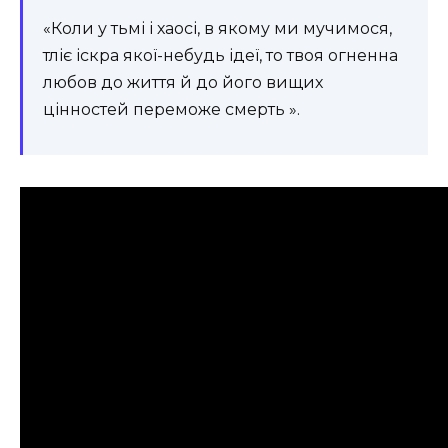
«Коли у тьмі і хаосі, в якому ми мучимося,
тліє іскра якої-небудь ідеї, то твоя огненна
любов до життя й до його вищих
цінностей переможе смерть ».