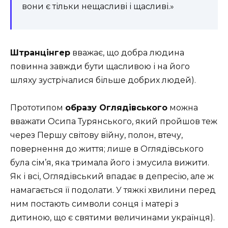
вони є тільки нещасливі і щасливі.»
Штранцінгер
вважає, що добра людина
повинна завжди бути щасливою і на його
шляху зустрічалися більше добрих людей).
Прототипом
образу Оглядівського
можна
вважати Осипа Турянського, який пройшов теж
через Першу світову війну, полон, втечу,
повернення до життя; лише в Оглядівського
була сім’я, яка тримала його і змусила вижити.
Як і всі, Оглядівський впадає в депресію, але ж
намагається її подолати. У тяжкі хвилини перед
ним постають символи сонця і матері з
дитиною, що є святими величинами українця).