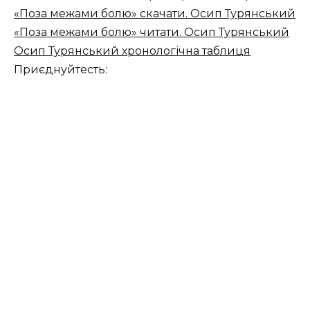
«Поза межами болю» скачати. Осип Турянський
«Поза межами болю» читати. Осип Турянський
Осип Турянський хронологічна таблиця
Приєднуйтесть: