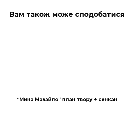
Вам також може сподобатися
“Мина Мазайло” план твору + сенкан