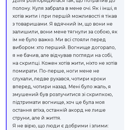
Доля розпорядилася так, що потрапив до
полону. Куля забрала в мене очі. Як і інші, я
хотів жити і при першій можливості я тікав
з товаришами. Я вдячний їм, що вони не
залишили, вони мене тягнули за собою, як
їм не було важко. Ми всі стояли перед
вибором: хто перший. Вогнище догорало,
я не бачив, але відчував погляди на собі,
на скрипці. Кожен хотів жити, ніхто не хотів
помирати. По-перше, ноги мене не
слухали, ледве рухався, чотири кроки
вперед, чотири назад. Мені було жаль, я
змушений був розлучитися зі скрипкою,
підтримати вогнище, хоч це була моя
остання втіха, останній акорд не лише
струни, але й життя.
Я не вірю, що люди є добрими і злими: