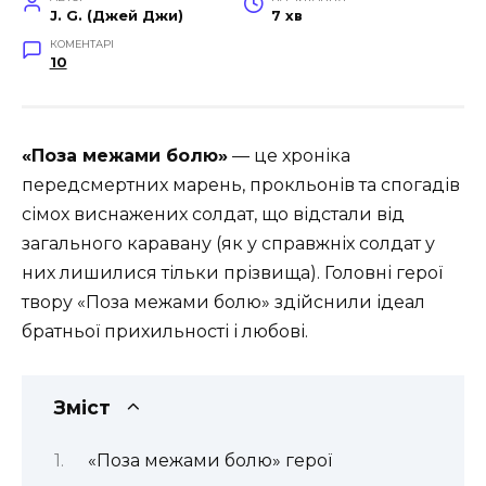
J. G. (Джей Джи)
7 хв
КОМЕНТАРІ
10
«Поза межами болю»
— це хроніка
передсмертних марень, прокльонів та спогадів
сімох виснажених солдат, що відстали від
загального каравану (як у справжніх солдат у
них лишилися тільки прізвища). Головні герої
твору «Поза межами болю»
здійснили ідеал
братньої прихильності і любові.
Зміст
«Поза межами болю» герої