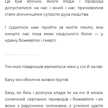
Це був злочин, якого люди і природа
допустилися на нас і який і нас приневолив
стати злочинцями супроти духа людства.
І судилося нам пройти за життя пекло, яке
кинуло нас поза межі людського болю — у
країну божевілля і смерті.
. . . . . . . . . . . . . . . . . . . .
Тіні моїх товаришів являються мені у сні й на яві.
Бачу їхні обличчя живих трупів.
Бачу, як біль і розпука кладе їм на очі й мозок
сонячний серпанок привидів і божевілля і як
вони з радісними окликами, з усміхом щастя