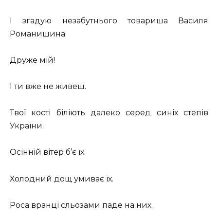
І згадую незабутнього товариша Василя
Романишина.
Друже мій!
І ти вже не живеш.
Твої кості біліють далеко серед синіх степів
України.
Осінній вітер б’є їх.
Холодний дощ умиває їх.
Роса вранці сльозами паде на них.