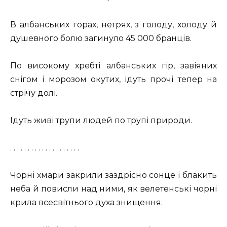
В албанських горах, нетрях, з голоду, холоду й
душевного болю загинуло 45 000 бранців.
По високому хребті албанських гір, завіяних
снігом і морозом окутих, ідуть прочі тепер на
стрічу долі.
Ідуть живі трупи людей по трупі природи.
. . . . . . . . . . . . . . . . . . . .
Чорні хмари закрили заздрісно сонце і блакить
неба й повисли над ними, як велетенські чорні
крила всесвітнього духа знищення.