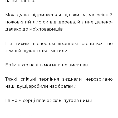
на вигнанню.
Моя душа відривається від життя, як осінній
пожовклий листок від дерева, й лине далеко-
далеко до моїх товаришів.
І з тихим шелестом-зітханням стелиться по
землі й шукає їхньої могили.
Бо їм ніхто навіть могили не висипав.
Тяжкі спільні терпіння з’єднали нерозривно
наші душі, зробили нас братами.
І в моїм серці плаче жаль і туга за ними.
. . . . . . . . . . . . . . . . . . . .