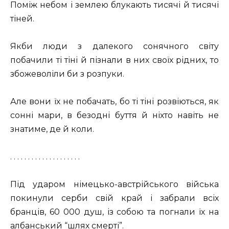
Поміж небом і землею блукають тисячі й тисячі
тіней.
Якби люди з далекого сонячного світу
побачили ті тіні й пізнали в них своїх рідних, то
збожеволіли би з розпуки.
Але вони їх не побачать, бо ті тіні розвіються, як
сонні мари, в безодні буття й ніхто навіть не
знатиме, де й коли.
. . . . . . . . . . . . . . . . . . . .
Під ударом німецько-австрійського війська
покинули серби свій край і забрали всіх
бранців, 60 000 душ, із собою та погнали їх на
албанський “шлях смерті”.