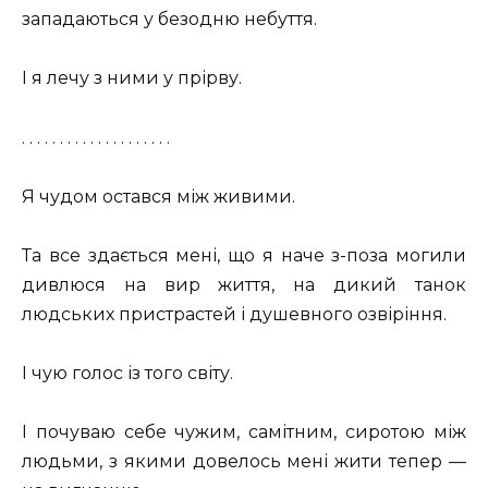
западаються у безодню небуття.
І я лечу з ними у прірву.
. . . . . . . . . . . . . . . . . . . .
Я чудом остався між живими.
Та все здається мені, що я наче з-поза могили
дивлюся на вир життя, на дикий танок
людських пристрастей і душевного озвіріння.
І чую голос із того світу.
І почуваю себе чужим, самітним, сиротою між
людьми, з якими довелось мені жити тепер —