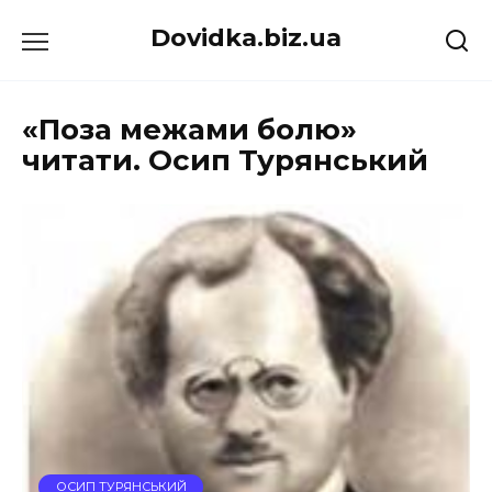
Перейти
Dovidka.biz.ua
до
вмісту
«Поза межами болю»
читати. Осип Турянський
ОСИП ТУРЯНСЬКИЙ