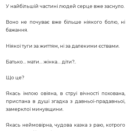
У найбільшій частині людей серце вже заснуло.
Воно не почуває вже більше ніякого болю, ні
бажання.
Ніякої туги за життям, ні за далекими єствами.
Батько… мати… жінка… діти?..
Що це?
Якась імлою овіяна, в струї вічності похована,
приспана в душі згадка з давньої-прадавньої,
замерклої минувщини.
Якась неймовірна, чудова казка з раю, котрого