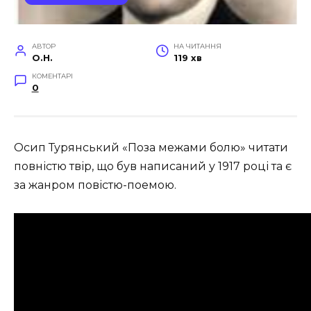
АВТОР
НА ЧИТАННЯ
O.H.
119 хв
КОМЕНТАРІ
0
Осип Турянський «Поза межами болю» читати
повністю твір, що був написаний у 1917 році та є
за жанром повістю-поемою.