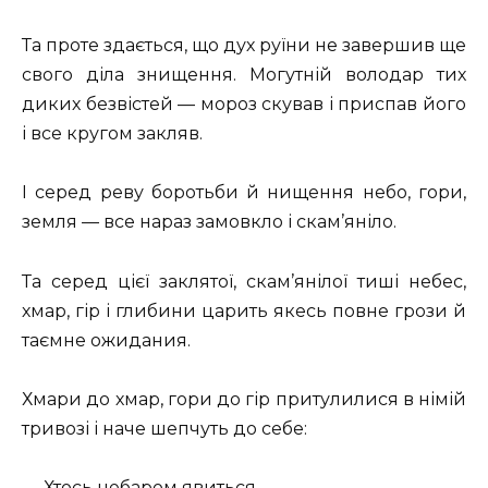
Та проте здається, що дух руїни не завершив ще
свого діла знищення. Могутній володар тих
диких безвістей — мороз скував і приспав його
і все кругом закляв.
І серед реву боротьби й нищення небо, гори,
земля — все нараз замовкло і скам’яніло.
Та серед цієї заклятої, скам’янілої тиші небес,
хмар, гір і глибини царить якесь повне грози й
таємне ожидания.
Хмари до хмар, гори до гір притулилися в німій
тривозі і наче шепчуть до себе:
— Хтось небаром явиться…