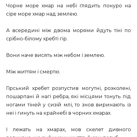
Чорне море хмар на небі глядить понуро на
сіре море хмар над землею.
А всередині між двома морями йдуть тіні по
срібно-білому хребті гір.
Вони наче висять між небом і землею.
Між життям і смертю.
Гірський хребет розпустив могутні, розколені,
пошарпані й нагі ребра, які місцями тонуть під
ногами тіней у сизій млі, то знов виринають із
неї і гинуть на крайнебі в чорних хмарах.
І лежать на хмарах, мов скелет дивного