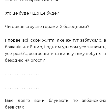
Хто це буде? Що це буде?
Чи оркан струсне горами й безоднями?
І порве всі іскри життя, яке аж тут заблукало, в
божевільний вир, і одним ударом усе загасить,
усе розіб’є, розтрощить та кине у тьму небуття, в
безодню нічогості?
. . . . . . . . . . . . . . . . . . . .
. . . . . . . . . . . . . . . . . . . .
Вже довго вони блукають по албанських
безвістях.