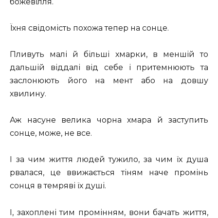
божевілля.
Їхня свідомість похожа тепер на сонце.
Пливуть малі й більші хмарки, в меншій то
дальшій віддалі від себе і притемнюють та
заслонюють його на мент або на довшу
хвилину.
Аж насуне велика чорна хмара й заступить
сонце, може, не все.
І за чим життя людей тужило, за чим їх душа
рвалася, це ввижається тіням наче промінь
сонця в темряві їх душі.
І, захоплені тим промінням, вони бачать життя,