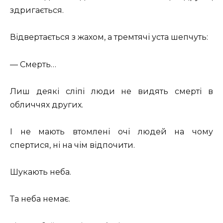
здригається.
Відвертається з жахом, а тремтячі уста шепчуть:
— Смерть…
Лиш деякі сліпі люди не видять смерті в
обличчях других.
І не мають втомлені очі людей на чому
спертися, ні на чім відпочити.
Шукають неба.
Та неба немає.