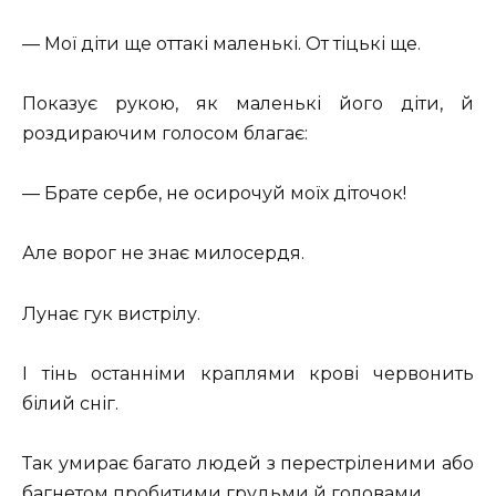
— Мої діти ще оттакі маленькі. От тіцькі ще.
Показує рукою, як маленькі його діти, й
роздираючим голосом благає:
— Брате сербе, не осирочуй моїх діточок!
Але ворог не знає милосердя.
Лунає гук вистрілу.
І тінь останніми краплями крові червонить
білий сніг.
Так умирає багато людей з перестріленими або
багнетом пробитими грудьми й головами.