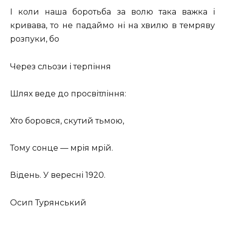
І коли наша боротьба за волю така важка і
кривава, то не падаймо ні на хвилю в темряву
розпуки, бо
Через сльози і терпіння
Шлях веде до просвітління:
Хто боровся, скутий тьмою,
Тому сонце — мрія мрій.
Відень. У вересні 1920.
Осип Турянський