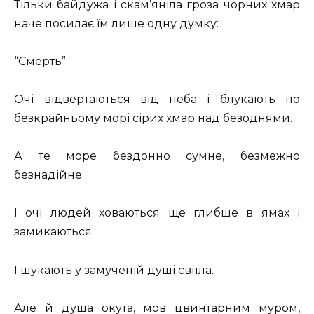
Тільки байдужа і скам’яніла гроза чорних хмар
наче посилає їм лише одну думку:
“Смерть”.
Очі відвертаються від неба і блукають по
безкрайньому морі сірих хмар над безоднями.
А те море бездонно сумне, безмежно
безнадійне.
І очі людей ховаються ще глибше в ямах і
замикаються.
І шукають у замученій душі світла.
Але й душа окута, мов цвинтарним муром,