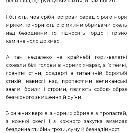
великана, що руйнуючи життя, й сам погиб.
І біліють, мов срібні острови серед сірого моря
мряки, то чорніють стрімкими обривами скель
над безоднями, то підносять гордо і грізно
кам’яне чоло до хмар.
А там недалеко на крайнебі гори-велетні
сховали білі голови в чорних хмарах, а їх темні,
гранітні стіни, роздерті в титанічній боротьбі
стихій, навислі над пропастями великанські
звали, брили і строми, являють собою образ
безмірного знищення й руїни.
З сніжних верхів, з чорних обривів, з пропастей,
з кожної скелі і з кожного закутка визирає
бездонна глибінь грози, суму й безнадійності.