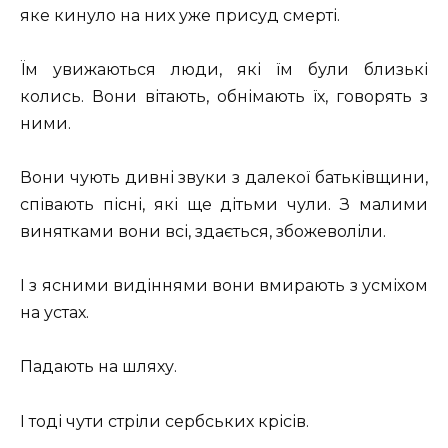
яке кинуло на них уже присуд смерті.
Їм увижаються люди, які їм були близькі
колись. Вони вітають, обнімають їх, говорять з
ними.
Вони чують дивні звуки з далекої батьківщини,
співають пісні, які ще дітьми чули. З малими
винятками вони всі, здається, збожеволіли.
І з ясними видіннями вони вмирають з усміхом
на устах.
Падають на шляху.
І тоді чути стріли сербських крісів.