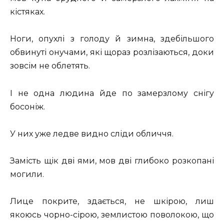
кістяках.
Ноги, опухлі з голоду й зимна, здебільшого
обвинуті онучами, які щораз розлізаються, доки
зовсім не облетять.
І не одна людина йде по замерзлому снігу
босоніж.
У них уже ледве видно сліди обличчя.
Замість щік дві ями, мов дві глибоко розкопані
могили.
Лице покрите, здається, не шкірою, лиш
якоюсь чорно-сірою, землистою поволокою, що