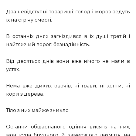
Два невідступні товариші: голод і мороз ведуть
їх на стрічу смерті.
В останніх днях загніздився в їх душі третій і
найтяжчий ворог: безнадійність.
Від десятьох днів вони вже нічого не мали в
устах.
Нема вже диких овочів, ні трави, ні хопти, ні
кори з дерева.
Тіло з них майже зникло.
Останки обшарпаного одіння висять на них,
мов купа брудного й замерзлого лахміття на