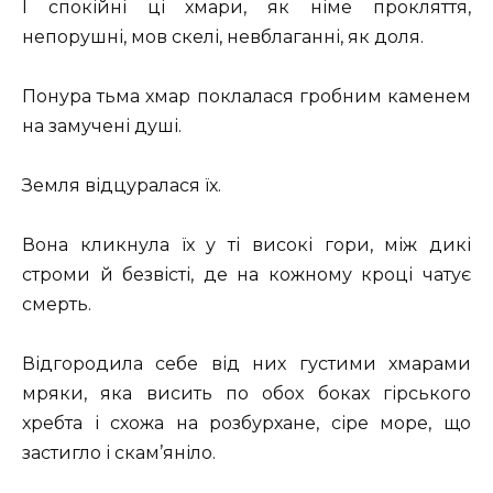
І спокійні ці хмари, як німе прокляття,
непорушні, мов скелі, невблаганні, як доля.
Понура тьма хмар поклалася гробним каменем
на замучені душі.
Земля відцуралася їх.
Вона кликнула їх у ті високі гори, між дикі
строми й безвісті, де на кожному кроці чатує
смерть.
Відгородила себе від них густими хмарами
мряки, яка висить по обох боках гірського
хребта і схожа на розбурхане, сіре море, що
застигло і скам’яніло.