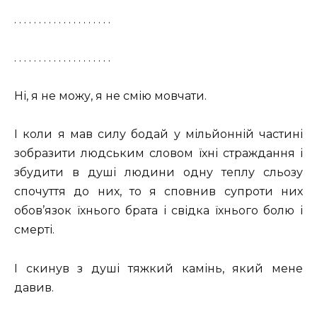
. . . . . . . . . . . . . . . . . . . .
. . . . . . . . . . . . . . . . . . . .
Ні, я не можу, я не смію мовчати.
І коли я мав силу бодай у мільйонній частині
зобразити людським словом їхні страждання і
збудити в душі людини одну теплу сльозу
спочуття до них, то я сповнив супроти них
обов’язок їхнього брата і свідка їхнього болю і
смерті.
І скинув з душі тяжкий камінь, який мене
давив.