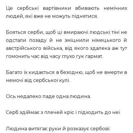
Це сербські вартівники вбивають немічних
людей, які вже не можуть піднятися.
Бояться серби, щоб ці вмираючі людські тіні не
одстали позаду й не зміцнили німецького й
австрійського війська, від якого здалека аж тут
гомонить час від часу глухо гук гармат.
Багато їх кидається в безодню, щоб не вмерти в
немочі від сербської кулі.
Ось недалеко паде одна людина.
Серб здіймає з плечей кріс і підходить до неї.
Людина витягає руки й розказує сербові: