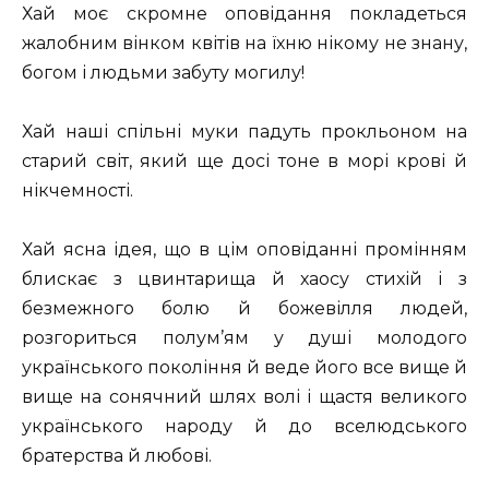
Хай моє скромне оповідання покладеться
жалобним вінком квітів на їхню нікому не знану,
богом і людьми забуту могилу!
Хай наші спільні муки падуть прокльоном на
старий світ, який ще досі тоне в морі крові й
нікчемності.
Хай ясна ідея, що в цім оповіданні промінням
блискає з цвинтарища й хаосу стихій і з
безмежного болю й божевілля людей,
розгориться полум’ям у душі молодого
українського покоління й веде його все вище й
вище на сонячний шлях волі і щастя великого
українського народу й до вселюдського
братерства й любові.