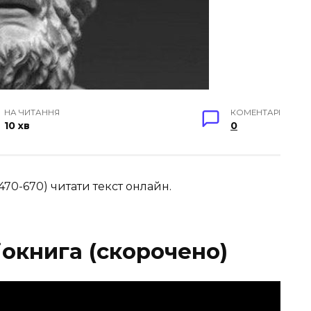
НА ЧИТАННЯ
КОМЕНТАРІ
10 хв
0
 470-670) читати текст онлайн.
іокнига (скорочено)