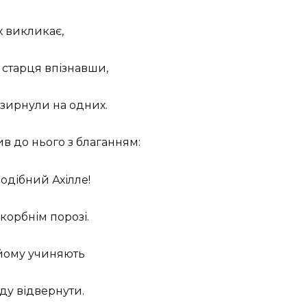
х викликає,
 старця впізнавши,
позирнули на одних.
ив до нього з благанням:
подібний Ахілле!
 скорбнім порозі.
 йому учиняють
іду відвернути.