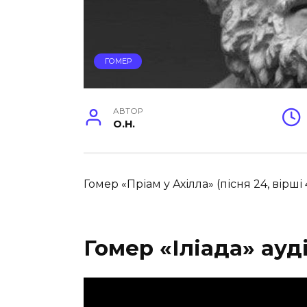
ГОМЕР
АВТОР
O.H.
Гомер «Пріам у Ахілла» (пісня 24, вірші
Гомер «Іліада» ауд