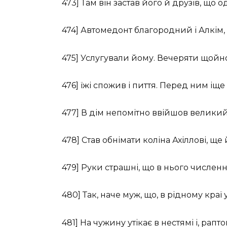
473] Там він застав його й друзів, що
474] Автомедонт благородний і Алкім,
475] Услугували йому. Вечеряти щойно
476] їжі спожив і пиття. Перед ним іще
477] В дім непомітно ввійшов великий
478] Став обнімати коліна Ахіллові, ще
479] Руки страшні, що в нього числен
480] Так, наче муж, що, в рідному кра
481] На чужину утікає в нестямі і, ра