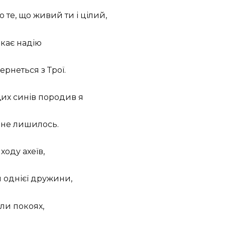
 те, що живий ти і цілий,
екає надію
ернеться з Трої.
щих синів породив я
і не лишилось.
ходу ахеїв,
и однієї дружини,
ли покоях,