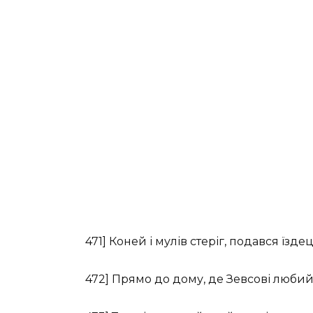
471] Коней і мулів стеріг, подався їз
472] Прямо до дому, де Зевсові любий