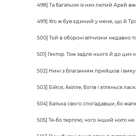
498] Та багатьом із них лютий Арей вж
499] Хто ж був єдиний у мене, що й Тр
500] Той в обороні вітчизни недавно 
501] Гектор. Тож задля нього й до цих 
502] Нині з благанням прийшов і вику
503] Бійся, Ахілле, богів і зглянься лас
504] Батька свого спогадавши, бо жал
505] Те-бо терплю, чого інший ніхто н