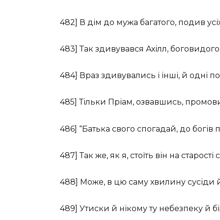
482] В дім до мужа багатого, подив усі
483] Так здивувався Ахілл, боговидого
484] Враз здивувались і інші, й одні 
485] Тільки Пріам, озвавшись, промов
486] “Батька свого спогадай, до богів 
487] Так же, як я, стоїть він на старості
488] Може, в цю саму хвилину сусіди
489] Утиски й нікому ту небезпеку й б