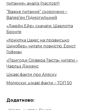
питання» аналіз (паспорт)
“Важке питання” скорочено –
Валер’ян Підмогильний
«Джейн Ейр» скачати. Шарлотта
Бронте
«Крихітка Цахес на прізвисько
Цинобер» читати повністю. Ернст
Гофман
«Пригоди Олівера Твіста» читати –
Чарльз Діккенс
Цікаві факти про Аляску
Молюски: цікаві факти – ТОП 50
Додатково: