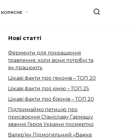
КОРИСНЕ
Нові статті
Ферменти для покращення
травлення: коли вони потрібні та
як працюють
Цікаві факти про геконів – ТОП 20
Цікаві факти про хімію – ТОП 25
Цікаві факти про бізонів – ТОП 20
Підтримаймо петицію про
присвоєння Станіславу Гармашу
звання Героя України посмертно
Валер’ян Підмогильний «Важке