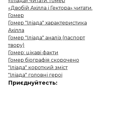
«Іліада» читати. Гомер
«Двобій Ахілла і Гектора» читати.
Гомер
Гомер "Іліада" характеристика
Ахілла
Гомер "Іліада" аналіз (паспорт
твору)
Гомер: цікаві факти
Гомер біографія скорочено
"Іліада" короткий зміст
"Іліада" головні герої
Приєднуйтесть: