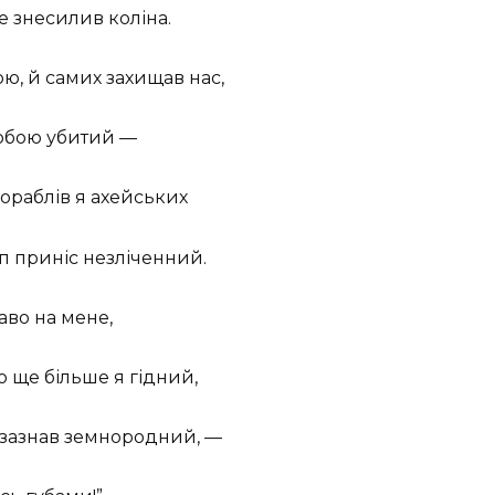
е знесилив коліна.
ою, й самих захищав нас,
тобою убитий —
кораблів я ахейських
п приніс незліченний.
каво на мене,
ю ще більше я гідний,
е зазнав земнородний, —