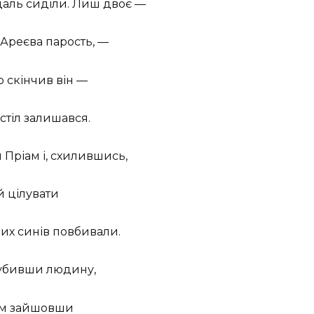
 одаль сиділи. Лиш двоє —
 Ареєва парость, —
 скінчив він —
 стіл залишався.
 Пріам і, схилившись,
 й цілувати
них синів повбивали.
ї убивши людину,
птом зайшовши