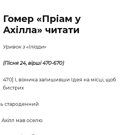
Гомер «Пріам у
Ахілла» читати
Уривок з «Іліади»
(Пісня 24, вірші 470-670)
470] І, візника залишивши Ідея на місці, щоб
бистрих
дець староденний
 Ахілл мав оселю.