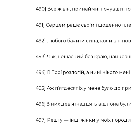
490] Все ж він, принаймні почувши про
491] Серцем радіє своїм і щоденно пл
492] Любого бачити сина, коли він пов
493] Я ж, нещасний без краю, найкра
494] В Трої розлогій, а нині нікого мен
495] Аж п’ятдесят їх у мене було до при
496] З них дев’ятнадцять від лона бул
497] Решту — інші жінки у моїх породи