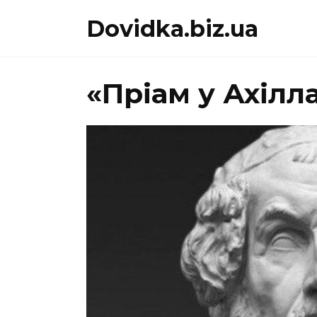
Перейти
Dovidka.biz.ua
до
вмісту
«Пріам у Ахілл