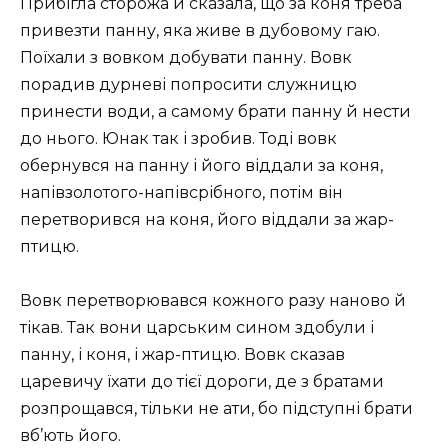
Прибігла сторожа й сказала, що за коня треба
привезти панну, яка живе в дубовому гаю.
Поїхали з вовком добувати панну. Вовк
порадив дурневі попросити служницю
принести води, а самому брати панну й нести
до нього. Юнак так і зробив. Тоді вовк
обернувся на панну і його віддали за коня,
напівзолотого-напівсрібного, потім він
перетворився на коня, його віддали за жар-
птицю.
Вовк перетворювався кожного разу наново й
тікав. Так вони царським сином здобули і
панну, і коня, і жар-птицю. Вовк сказав
царевичу їхати до тієї дороги, де з братами
розпрощався, тільки не ати, бо підступні брати
вб’ють його.