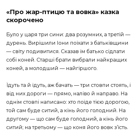
«Про жар-птицю та вовка» казка
скорочено
Було у царя три сини: два розумних, а третій —
дурень. Вирішили Іони поїхати з батьківщини
— світу подивитися. Сказав їм батько сідлати
собі коней. Старші брати вибрали найкращих
коней, а молодший — найгіршого.
Їдуть та й їдуть, аж бачать — три стовпи стоять, і
від них дороги — прямо, наліво й направо. На
однім стовпі написано: хто поїде тією дорогою,
той сам буде ситий, а кінь його голодний. На
другому — що сам буде голодний, а кінь його
ситий; на третьому — що коня його вовк з’їсть.