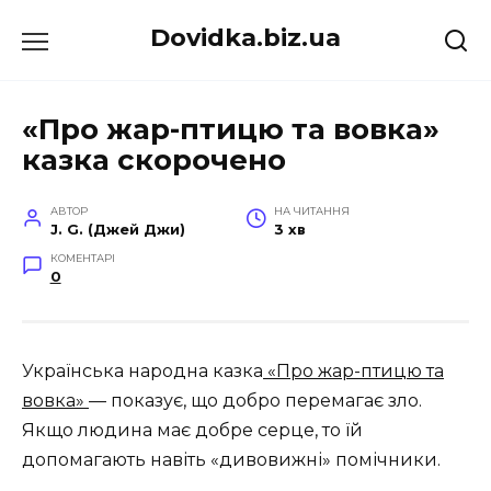
Перейти
Dovidka.biz.ua
до
вмісту
«Про жар-птицю та вовка»
казка скорочено
АВТОР
НА ЧИТАННЯ
J. G. (Джей Джи)
3 хв
КОМЕНТАРІ
0
Українська народна казка
«Про жар-птицю та
вовка»
— показує, що добро перемагає зло.
Якщо людина має добре серце, то їй
допомагають навіть «дивовижні» помічники.