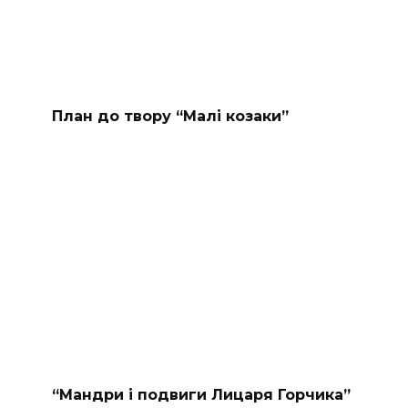
План до твору “Малі козаки”
“Мандри і подвиги Лицаря Горчика”