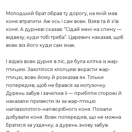
Молодший брат обрав ту дорогу, на якій мав
коня втратити. Аж ось і сам вовк. Взяв та й з’їв
коня. А дурневі сказав: “Сідай мені на спину —
відвезу, куди тобі треба”. Царевич наказав, щоб
вовк віз його куди сам знає.
І відвіз вовк дурня в ліс, де була клітка із жар-
птицею. Захотілося хлопцеві вкрасти жар-
птицю, вовк йому й розказав як. Тільки
попередив, щоб не брався за мотузочку.
Дурень забув і зачепив її — прибігли сторожі й
наказали привести їм за жар-птицю
напівзолотого-напівсрібного коня. Поїхали
добувати коня. Вовк попередив, що не можна
братися за уздечку, а дурень знову забув.