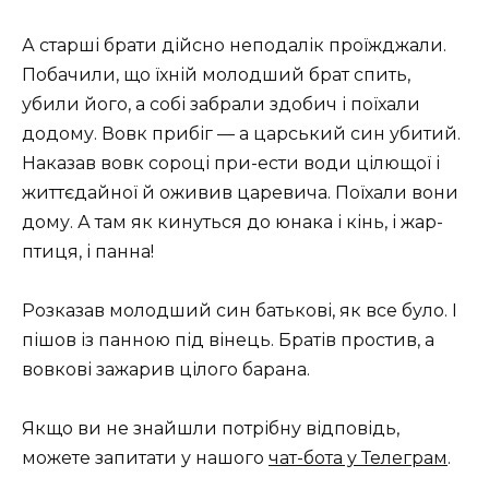
А старші брати дійсно неподалік проїжджали.
Побачили, що їхній молодший брат спить,
убили його, а собі забрали здобич і поїхали
додому. Вовк прибіг — а царський син убитий.
Наказав вовк сороці при-ести води цілющої і
життєдайної й оживив царевича. Поїхали вони
дому. А там як кинуться до юнака і кінь, і жар-
птиця, і панна!
Розказав молодший син батькові, як все було. І
пішов із панною під вінець. Братів простив, а
вовкові зажарив цілого барана.
Якщо ви не знайшли потрібну відповідь,
можете запитати у нашого
чат-бота у Телеграм
.