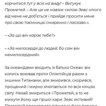
корчитися тут у всіх на виду! – Вигукує
Прометей.
– Але це не навіки: силою Зевс нічого
від мене не доб’ється і прийде просити мене
про свою таємницю смиренно і ласкаво ».
– «За що він карає тебе?»
– «За милосердя до людей, бо сам він
немилосердний»
.
За океанідами входить їх батько Океан: він
колись воював проти Олімпійців разом з
іншими Титанами, але змирився, скорився,
прощений і мирно хлюпається по всіх кінцях
світу. Нехай змириться і Прометей, а то не
минути йому ще гіршої кари: Зевс мстивий!
Прометей презирливо відкидає його поради: