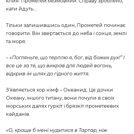
клин. Прометей безмовний. Справу зроблено,
кати йдуть…
Тільки залишившись один, Прометей починає
говорити. Він звертається до неба і сонця, землі
та моря:
– «Погляньте, що терплю я, бог, від божих рук!” І
все це за те, що викрав для людей вогонь,
відкрив їм шлях до гідного життя.
З’являється хор німф – Океанид. Це дочки
Океану, іншого титану, вони почули в своїх
морських далях гуркіт і брязкіт прометеевих
кайданів.
«О, краще б мені нудитися в Тартар, ніж