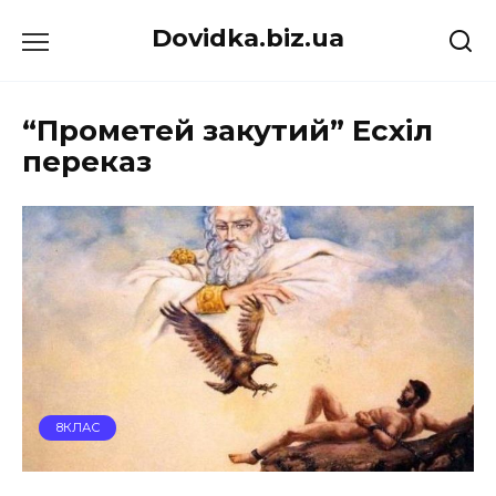
Перейти
Dovidka.biz.ua
до
вмісту
“Прометей закутий” Есхіл
переказ
8КЛАС