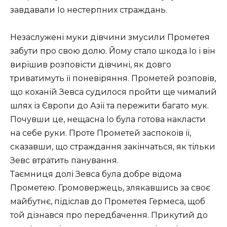
завдавали Іо нестерпних страждань.
Незаслужені муки дівчини змусили Прометея
забути про свою долю. Йому стало шкода Іо і він
вирішив розповісти дівчині, як довго
триватимуть її поневіряння. Прометей розповів,
що коханій Зевса судилося пройти ще чималий
шлях із Європи до Азії та пережити багато мук.
Почувши це, нещасна Іо була готова накласти
на себе руки. Проте Прометей заспокоїв її,
сказавши, що страждання закінчаться, як тільки
Зевс втратить панування.
Таємниця долі Зевса була добре відома
Прометею. Громовержець, злякавшись за своє
майбутнє, підіслав до Прометея Гермеса, щоб
той дізнався про передбачення. Прикутий до