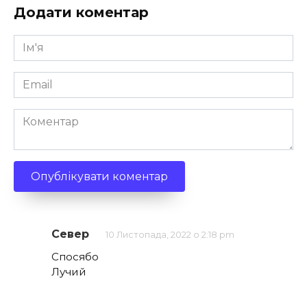
Додати коментар
Ім'я
*
Email
*
Коментар
Север
10 Листопада, 2022 о 2:18 pm
Спосябо
Лучий