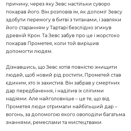
причину, через яку Зевс настільки суворо
покарав його. Він розповів їм, як допоміг Зевсу
здобути перемогу в битві з титанами, і завляки
його старанням у Тартарі безслідно згинув
древній Крон. Та Зевс забув про це і жорстоко
покарав Прометея, коли той вирішив
допомогти людям.
Дізнавшись, що Зевс хотів повністю знищити
людей, щоб новий рід ростити, Прометей став
єдиним, хто їх захистив. Він забрав у смертних
дар передбачення, і наділив їх сліпими
надіями. Але найголовніше – це те, що від
Прометея люди отримали найбільший дар –
вогонь, за допомогою якого оволоділи багатьма
знаннями, ремеслами та мистецтвами.