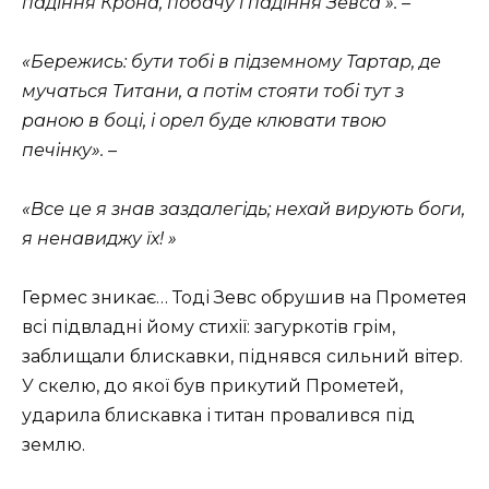
падіння Крона, побачу і падіння Зевса ». –
«Бережись: бути тобі в підземному Тартар, де
мучаться Титани, а потім стояти тобі тут з
раною в боці, і орел буде клювати твою
печінку». –
«Все це я знав заздалегідь; нехай вирують боги,
я ненавиджу їх! »
Гермес зникає… Тоді Зевс обрушив на Прометея
всі підвладні йому стихії: загуркотів грім,
заблищали блискавки, піднявся сильний вітер.
У скелю, до якої був прикутий Прометей,
ударила блискавка і титан провалився під
землю.