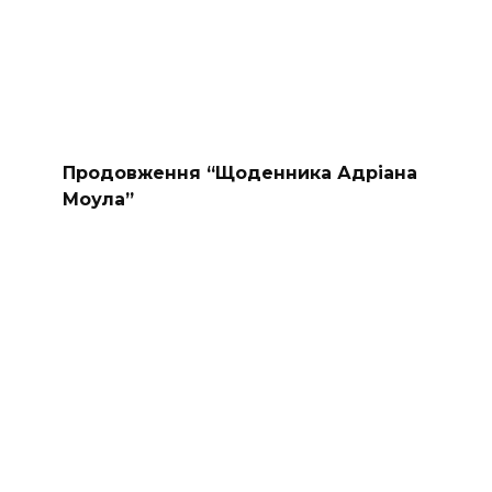
Продовження “Щоденника Адріана
Моула”