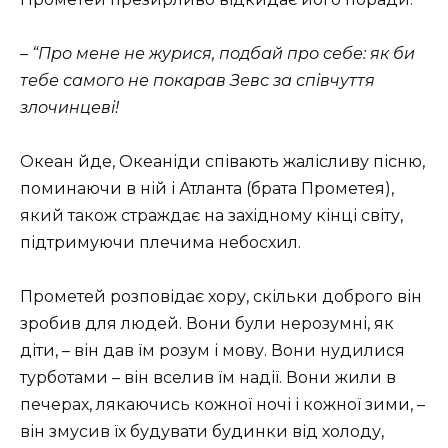
– “Про мене не журися, подбай про себе:
як би
тебе самого не покарав Зевс за співчуття
злочинцеві!
Океан йде, Океаніди співають жалісливу пісню,
поминаючи в ній і Атланта (брата Прометея),
який також страждає на західному кінці світу,
підтримуючи плечима небосхил.
Прометей розповідає хору, скільки доброго він
зробив для людей. Вони були нерозумні, як
діти, – він дав їм розум і мову. Вони нудилися
турботами – він вселив їм надії. Вони жили в
печерах, лякаючись кожної ночі і кожної зими, –
він змусив їх будувати будинки від холоду,