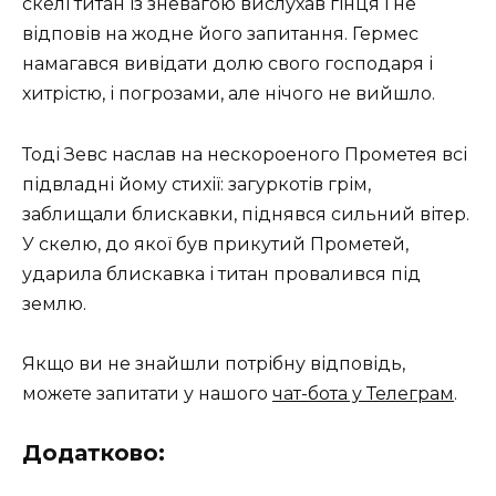
скелі титан із зневагою вислухав гінця і не
відповів на жодне його запитання. Гермес
намагався вивідати долю свого господаря і
хитрістю, і погрозами, але нічого не вийшло.
Тоді Зевс наслав на нескороеного Прометея всі
підвладні йому стихії: загуркотів грім,
заблищали блискавки, піднявся сильний вітер.
У скелю, до якої був прикутий Прометей,
ударила блискавка і титан провалився під
землю.
Якщо ви не знайшли потрібну відповідь,
можете запитати у нашого
чат-бота у Телеграм
.
Додатково: