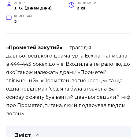
АВТОР
НА ЧИТАННЯ
J. G. (Джей Джи)
8 хв
КОМЕНТАРІ
3
«Прометей закутий»
— трагедія
давньогрецького драматурга Есхіла, написана
в 444–443 роках до н.е. Входила в тетралогію, до
якої також належать драми «Прометей
звільнений», «Прометей-вогненосець» та ще
одна невідома п’єса, яка була втрачена. За
основу сюжету був взятий давньогрецький міф
про Прометея, титана, який подарував людям
вогонь.
Зміст