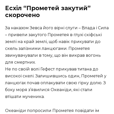
Есхіл
“Прометей закутий”
скорочено
За наказом Зевса його вірні слуги – Влада і Сила
– привели закутого Прометея в глухі скіфські
землі на край землі, щоб навік прикувати до
скель залізними ланцюгами. Прометея
звинувачували в тому, що він викрав вогонь
для смертних.
Не по своїй волі Гефест прикував титана до
високої скелі. Залишившись один, Прометей у
ланцюгах почав оплакувати свою гірку долю. З
боку моря з’явилися Океаніди, які стали
втішати мученика.
Океаніди попросили Прометея повідати їм