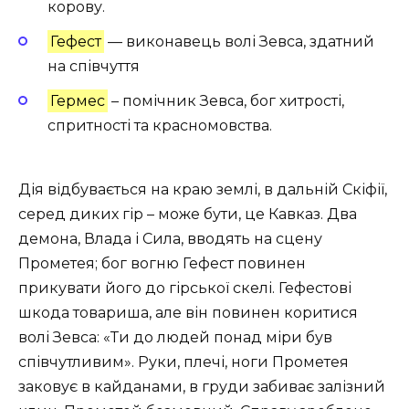
корову.
Гефест
— виконавець волі Зевса, здатний
на співчуття
Гермес
– помічник Зевса, бог хитрості,
спритності та красномовства.
Дія відбувається на краю землі, в дальній Скіфії,
серед диких гір – може бути, це Кавказ. Два
демона, Влада і Сила, вводять на сцену
Прометея; бог вогню Гефест повинен
прикувати його до гірської скелі. Гефестові
шкода товариша, але він повинен коритися
волі Зевса: «Ти до людей понад міри був
співчутливим». Руки, плечі, ноги Прометея
заковує в кайданами, в груди забиває залізний