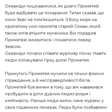
Океаніди поцікавилися, як довго Прометей
буде відбувати це покарання. Титан сказав, що
поки Зевс не пом’якшиться. З боку моря на
крилатому коні прилетів старий Океан, який
також хотів втішити мученика. Він порадив
Прометею змиритися і покаятися перед
Зевсом.
Океаніди почали співати журливу пісню. Навіть
люди оплакували гірку долю Прометея.
Прикутого Прометея мучили не тільки фізичні
страждання, а й несправедливості богів.
Прометей був винен в тому, що він наважився
пробудити в доти дурних людях розум і
кмітливість. Раніше люди жили, наче мурахи, у
своїх підземних печерах. Люди були позбавлені