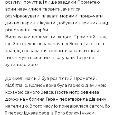
розуму і почуттів, і лише завдяки Прометею
вони навчилися творити, вчитися,
розмірковувати, плавати морями, приручати
диких тварин, лікувати, добувати з земних надр
різноманітні скарби.
Вирішуючи допомогти людям, Прометей знав,
що його чекає покарання від Зевса. Також він
знав, що покарання скінчиться тільки після
тисяч мук і після тисяч катувань. Та це не
зупинило його.
До скелі, на якій був розіп’ятий Прометей,
підбігла Іо. Колись вона була гарною дівчиною,
коханою самого Зевса. Проте його ревнива
дружина – богиня Гера – перетворила дівчину
на телицю. З того часу Іо поневірялася світом, бо
її переслідував овод, а його болючі укуси