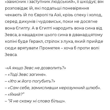
«захисник і заступник людський», її шкодує; він
розповідає їй, які подальші поневіряння
чекають їй по Європі та Азії, крізь спеку і холод,
серед дикунів і чудовиськ, поки не досягне
вона Єгипту. А в Єгипті народить вона сина від
Зевса, а нащадком цього сина в дванадцятому
коліні буде Геракл, стрілок з лука, який прийде
сюди врятувати Прометея – хоча б проти волі
Зевса.
-«А якщо Зевс не дозволить?»
– «Тоді Зевс загине».
– «Хто ж його погубить?»
– «Сам себе, замисливши нерозумний шлюб».
– «Який?”
– “Я не скажу ні слова більш».