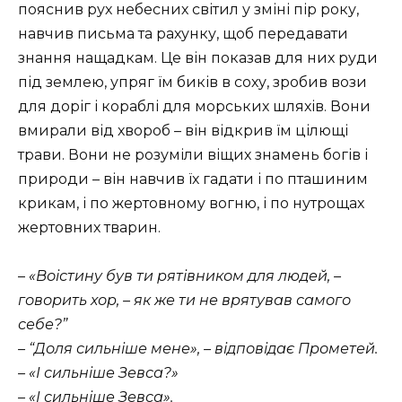
пояснив рух небесних світил у зміні пір року,
навчив письма та рахунку, щоб передавати
знання нащадкам. Це він показав для них руди
під землею, упряг їм биків в соху, зробив вози
для доріг і кораблі для морських шляхів. Вони
вмирали від хвороб – він відкрив їм цілющі
трави. Вони не розуміли віщих знамень богів і
природи – він навчив їх гадати і по пташиним
крикам, і по жертовному вогню, і по нутрощах
жертовних тварин.
–
«Воістину був ти рятівником для людей, –
говорить хор, – як же ти не врятував самого
себе?”
– “Доля сильніше мене», – відповідає Прометей.
– «І сильніше Зевса?»
– «І сильніше Зевса».