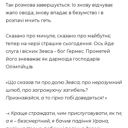
Так розмова завершується: Іо знову відчуває
жало овода, знову впадає в безумство і в
розпачі мчить геть.
Сказано про минуле, сказано про майбутнє;
тепер на черзі страшне сьогодення. Ось йде
слуга і вісник Зевса – бог Гермес. Прометей
його зневажає як дармоїда господарів
Олімпійців.
«Що сказав ти про долю Зевса, про нерозумний
шлюб, про загрожуючу загибель?
Признавайся, а то гірко тобі доведеться! »
-« Краще страждати, чим прислуговувати, як ти;
а я – безсмертний, я бачив падіння Урана,