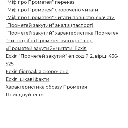
"Міф про Прометея" переказ
"Міф про Прометея" скорочено читати
"Міф про Прометея" читати повністю, скачати
"Прометей закутий" аналіз (паспорт)
"Прометей закутий" характеристика Прометея
"Чи потрібні Прометеї сьогодні" твір
«Прометей закутий» читати. Есхіл
Есхіл "Прометей закутий" епісодій 2, вірші 436-
525
Есхіл біографія скорочено
Есхіл: цікаві факти
Характеристика образу Прометея
Приєднуйтесть: