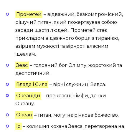
Прометей
– відважний, безкомпромісний,
рішучий титан, який пожертвував собою
заради щастя людей.. Прометей стає
прикладом відважного борця з тиранією,
взірцем мужності та вірності власним
ідеалам.
Зевс
– головний бог Олімпу, жорстокий та
деспотичний.
Влада і Сила
– вірні служниці Зевса.
Океаніди
– прекрасні німфи, дочки
Океану.
Океан
– титан, могутнє річкове божество.
Іо
– колишня кохана Зевса, перетворена на