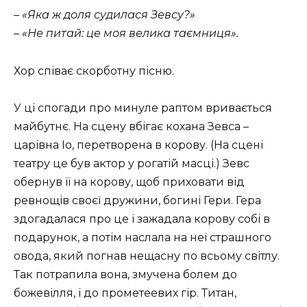
– «Яка ж доля судилася Зевсу?»
– «Не питай: це моя велика таємниця».
Хор співає скорботну пісню.
У ці спогади про минуле раптом вривається
майбутнє. На сцену вбігає кохана Зевса –
царівна Іо, перетворена в корову. (На сцені
театру це був актор у рогатій масці.) Зевс
обернув її на корову, щоб приховати від
ревнощів своєї дружини, богині Гери. Гера
здогадалася про це і зажадала корову собі в
подарунок, а потім наслала на неї страшного
овода, який погнав нещасну по всьому світлу.
Так потрапила вона, змучена болем до
божевілля, і до прометеевих гір. Титан,