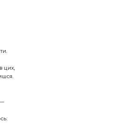
ти.
в цих,
ишся.
,—
сь: