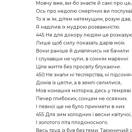
Мовчу вже, ви-бо знаєте й самі про це
Ось про недолю смертних ви послухай
То я ж їм, дітям нетямущим, розум дав,
Я наділив їх мудрою розважністю.
445 Не для докору людям це розказу
Лише щоб силу показать дарів моїх.
Вони раніше й дивлячись не бачили
І слухавши не чули, в соннім маренні
Ціле життя без просвіту блукаючи.
450 Не знали ні теслярства, ні підсоня
Домів із цегли, а в землі селилися,
Мов комашня моторна, десь у темряві
Печер глибоких, сонцем не осяяних.
І певної ще не було прикмети в них
455 Для зим холодних і весни квітучої,
І золотого літа плодоносного.
Весь труд їх був без тями. Таємничий 