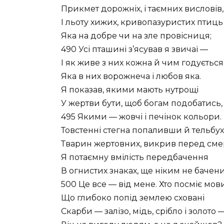
Прикмет дорожніх, і таємних висловів,
І льоту хижих, кривопазуристих птиць
Яка на добре чи на зле провісниця;
490 Усі пташині з’ясував я звичаї —
І як живе з них кожна й чим годується
Яка в них ворожнеча і любов яка.
Я показав, якими мають нутрощі
У жертви бути, щоб богам подобатись,
495 Якими — жовчі і печінок кольори.
Товстенні стегна попаливши й тельбу
Тварин жертовних, викрив перед см
Я потаємну вмілість передбачення
В огнистих знаках, ще ніким не бачени
500 Це все — від мене. Хто посміє мов
Що глибоко попід землею сховані
Скарби — залізо, мідь, срібло і золото 