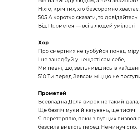
Він на вигоду людям, а не я знайшов?
Ніхто, крім тих, хто безсоромно хвастає,
505 А коротко сказати, то довідайтесь:
Від Прометея — всі в людей умілості.
Хор
Про смертних не турбуйся понад міру 
І не занедбуй у нещасті сам себе,—
Ми певні, що, звільнившись із кайдані
510 Ти перед Зевсом міццю не поступ
Прометей
Всевладна Доля вирок не такий дала
Ще безліч муки й катувань, ще тисячі
Я перетерплю, поки з пут цих визволю
безсила вмілість перед Неминучістю.