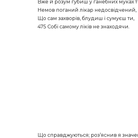
Вже й розум губиш у ганебних муках т
Немов поганий лікар недосвідчений,
Що сам захворів, блудиш і сумуєш ти,
475 Собі самому ліків не знаходячи.
Що справджуються; роз’яснив я знач