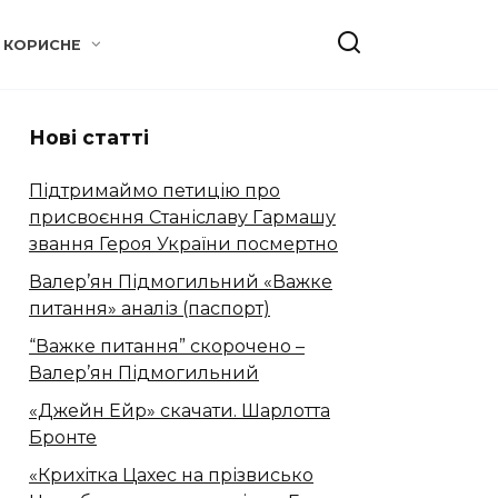
КОРИСНЕ
Нові статті
Підтримаймо петицію про
присвоєння Станіславу Гармашу
звання Героя України посмертно
Валер’ян Підмогильний «Важке
питання» аналіз (паспорт)
“Важке питання” скорочено –
Валер’ян Підмогильний
«Джейн Ейр» скачати. Шарлотта
Бронте
«Крихітка Цахес на прізвисько