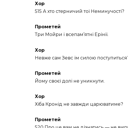
Хор
515 А хто стерничий тої Неминучості?
Прометей
Три Мойри і всепам’ятні Ерінії.
Хор
Невже сам Зевс їм силою поступиться
Прометей
Йому своєї долі не уникнути.
Хор
Хіба Кронід не завжди царюватиме?
Прометей
520 Про це вам не дізнатись — не вип