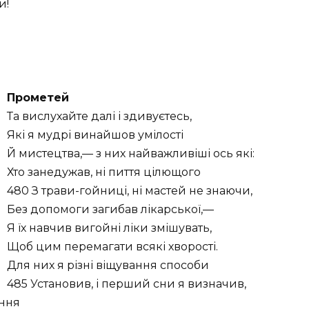
и!
Прометей
Та вислухайте далі і здивуєтесь,
Які я мудрі винайшов умілості
Й мистецтва,— з них найважливіші ось які:
Хто занедужав, ні пиття цілющого
480 З трави-гойниці, ні мастей не знаючи,
Без допомоги загибав лікарської,—
Я їх навчив вигойні ліки змішувать,
Щоб цим перемагати всякі хворості.
Для них я різні віщування способи
485 Установив, і перший сни я визначив,
ення