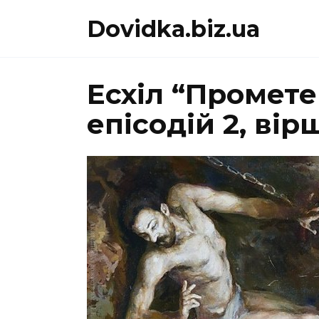
Перейти
Dovidka.biz.ua
до
вмісту
Есхіл “Промете
епісодій 2, вір