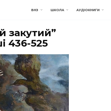
ВНЗ
ШКОЛА
АУДІОКНИГИ
й закутий”
ші 436-525