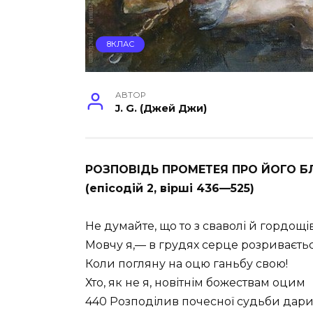
8КЛАС
АВТОР
J. G. (Джей Джи)
РОЗПОВІДЬ ПРОМЕТЕЯ ПРО ЙОГО 
(епісодій 2, вірші 436—525)
Не думайте, що то з сваволі й гордощі
Мовчу я,— в грудях серце розриваєтьс
Коли погляну на оцю ганьбу свою!
Хто, як не я, новітнім божествам оцим
440 Розподілив почесної судьби дар