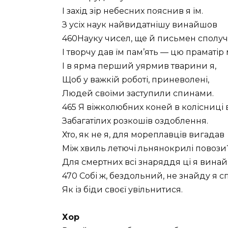
І захід зір небесних пояснив я їм.
З усіх наук найвидатнішу винайшов
460Науку чисел, ще й письмен сполу
І творчу дав їм пам’ять — цю праматір 
І в ярма перший уярмив тварини я,
Щоб у важкій роботі, приневолені,
Людей своїми заступили спинами.
465 Я віжколюбних коней в колісниці 
Забагатілих розкошів оздоблення.
Хто, як не я, для мореплавців вигадав
Між хвиль летючі льнянокрилі повози
Для смертних всі знаряддя ці я вина
470 Собі ж, бездольний, не знайду я с
Як із біди своєї увільнитися.
Хор