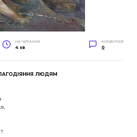
НА ЧИТАННЯ
КОМЕНТАРІ
4 хв
0
БЛАГОДІЯННЯ ЛЮДЯМ
в
я,
и?