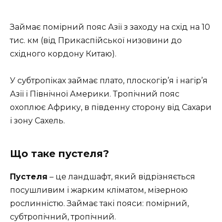
Займає помірний пояс Азії з заходу на схід на 10
тис. км (від Прикаспійської низовини до
східного кордону Китаю).
У субтропіках займає плато, плоскогір’я і нагір’я
Азії і Північної Америки. Тропічний пояс
охоплює Африку, в південну сторону від Сахари
і зону Сахель.
Що таке пустеля?
Пустеля
– це ландшафт, який відрізняється
посушливим і жарким кліматом, мізерною
рослинністю. Займає такі пояси: помірний,
субтропічний, тропічний.