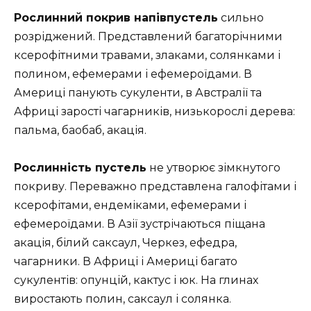
Рослинний покрив напівпустель
сильно
розріджений. Представлений багаторічними
ксерофітними травами, злаками, солянками і
полином, ефемерами і ефемероїдами. В
Америці панують сукуленти, в Австралії та
Африці зарості чагарників, низькорослі дерева:
пальма, баобаб, акація.
Рослинність пустель
не утворює зімкнутого
покриву. Переважно представлена ​​галофітами і
ксерофітами, ендеміками, ефемерами і
ефемероїдами. В Азії зустрічаються піщана
акація, білий саксаул, Черкез, ефедра,
чагарники. В Африці і Америці багато
сукулентів: опунцій, кактус і юк. На глинах
виростають полин, саксаул і солянка.