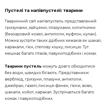
Пустелі та напівпустелі: тварини
Тваринний світ напівпустель представлений
гризунами, зайцями, плазунами, копитними
(безоаровий козел, антилопи, муфлон, кулан).
Можна зустріти таких дрібних хижаків як шакал,
каракали, гієн, степову кішку, лисицю. Тут
мешкає багато птахів, павукоподібних і комах.
Тварини пустель
можуть довго обходитися
без води, швидко бігають. Представники:
верблюд, гризуни, плазуни, антилопи,
джейран, газелі, лисиця-фенек, гієни, вовк,
шакали, койот, каракал. Зустрічається багато
комах і павукоподібних.