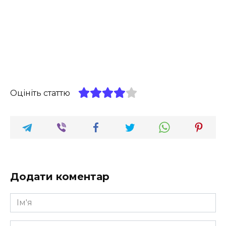
Оцініть статтю
Додати коментар
Ім'я
*
Email