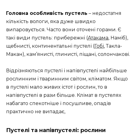
Головна особливість пустель
– недостатня
кількість вологи, яка дуже швидко
випаровується. Часто вони оточені горами. Є
такі види пустель: прибережні (
Атакама
, Наміб),
щебнисті, континентальні пустелі (
Гобі
, Такла-
Макан), кам’янисті, глинисті, піщані, солончакові.
Відрізняються пустелі і напівпустелі найбільше
рослинним і тваринним світом, кліматом. Якщо
в пустелі мало живих істот і рослин, то в
напівпустелі в рази більше. Клімат в пустелях
набагато спекотніше і посушливе, опадів
практично не випадає,
Пустелі та напівпустелі: рослини