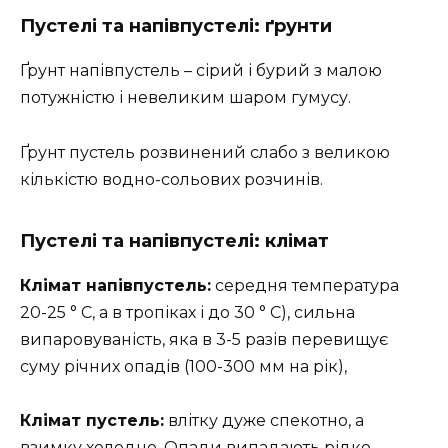
Пустелі та напівпустелі: ґрунти
Ґрунт напівпустель – сірий і бурий з малою
потужністю і невеликим шаром гумусу.
Ґрунт пустель розвинений слабо з великою
кількістю водно-сольових розчинів.
Пустелі та напівпустелі: клімат
Клімат напівпустель:
середня температура
20-25 ° С, а в тропіках і до 30 ° С), сильна
випаровуваність, яка в 3-5 разів перевищує
суму річних опадів (100-300 мм на рік),
Клімат пустель:
влітку дуже спекотно, а
взимку холодно. Опади випадають рідко.