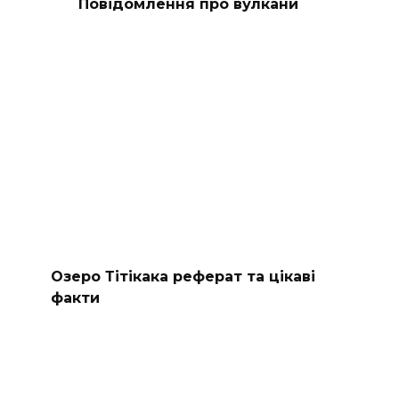
Повідомлення про вулкани
Озеро Тітікака реферат та цікаві
факти