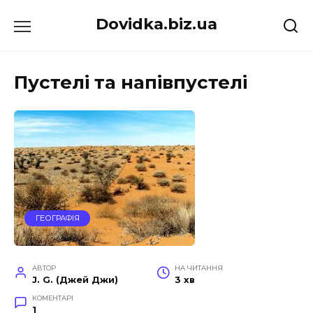
Перейти
Dovidka.biz.ua
до
вмісту
Пустелі та напівпустелі
ГЕОГРАФІЯ
АВТОР
НА ЧИТАННЯ
J. G. (Джей Джи)
3 хв
КОМЕНТАРІ
1