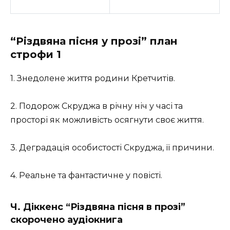
“Різдвяна пісня у прозі” план
строфи 1
1. Знедолене життя родини Кретчитів.
2. Подорож Скруджа в річну ніч у часі та
просторі як можливість осягнути своє життя.
3. Деградація особистості Скруджа, її причини.
4. Реальне та фантастичне у повісті.
Ч. Діккенс “Різдвяна пісня в прозі”
скорочено аудіокнига