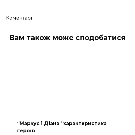
Кількість
Коментарі
коментарів
Вам також може сподобатися
“Маркус і Діана” характеристика
героїв