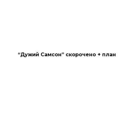
“Дужий Самсон” скорочено + план