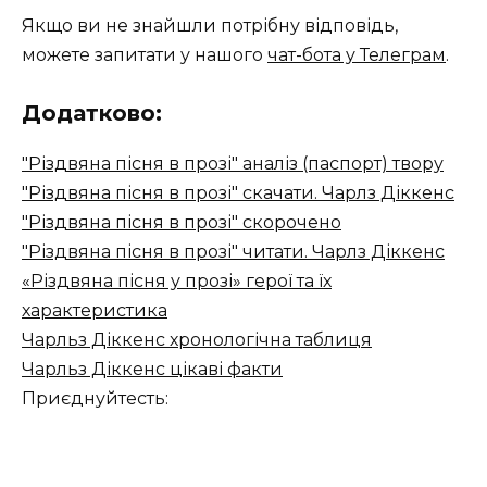
Якщо ви не знайшли потрібну відповідь,
можете запитати у нашого
чат-бота у Телеграм
.
Додатково:
"Різдвяна пісня в прозі" аналіз (паспорт) твору
"Різдвяна пісня в прозі" скачати. Чарлз Діккенс
"Різдвяна пісня в прозі" скорочено
"Різдвяна пісня в прозі" читати. Чарлз Діккенс
«Різдвяна пісня у прозі» герої та їх
характеристика
Чарльз Діккенс хронологічна таблиця
Чарльз Діккенс цікаві факти
Приєднуйтесть: