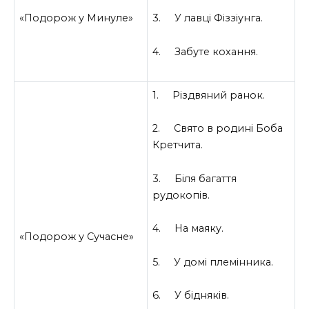
«Подорож у Минуле»
3. У лавці Фіззіунга.
4. Забуте кохання.
1. Різдвяний ранок.
2. Свято в родині Боба
Кретчита.
3. Біля багаття
рудокопів.
4. На маяку.
«Подорож у Сучасне»
5. У домі племінника.
6. У бідняків.