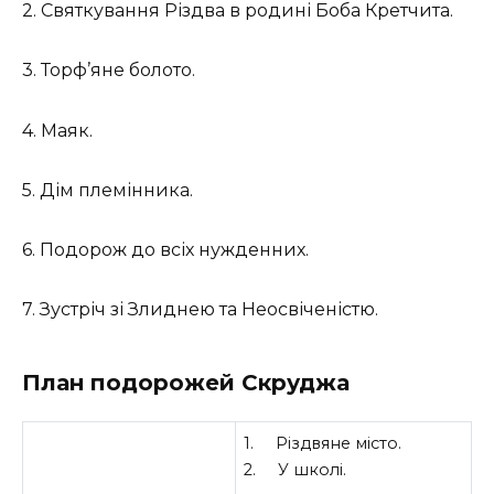
2. Святкування Різдва в родині Боба Кретчита.
3. Торф’яне болото.
4. Маяк.
5. Дім племінника.
6. Подорож до всіх нужденних.
7. Зустріч зі Злиднею та Неосвіченістю.
План подорожей Скруджа
1. Різдвяне місто.
2. У школі.