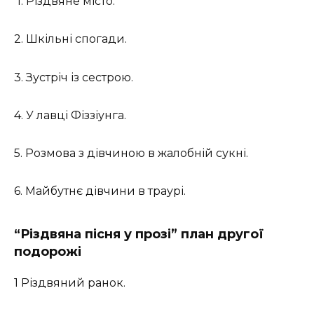
1. Різдвяне місто.
2. Шкільні спогади.
3. Зустріч із сестрою.
4. У лавці Фіззіунга.
5. Розмова з дівчиною в жалобній сукні.
6. Майбутнє дівчини в траурі.
“Різдвяна пісня у прозі” план другої
подорожі
1 Різдвяний ранок.