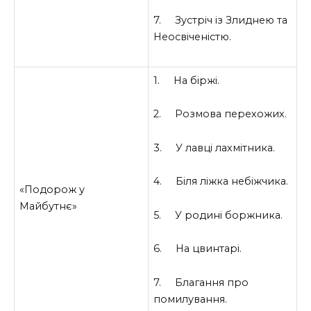
7. Зустріч із Злиднею та
Неосвіченістю.
1. На біржі.
2. Розмова перехожих.
3. У лавці лахмітника.
4. Біля ліжка небіжчика.
«Подорож у
Майбутнє»
5. У родині боржника.
6. На цвинтарі.
7. Благання про
помилування.