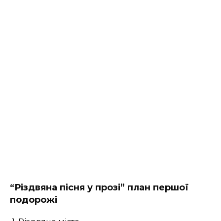
“Різдвяна пісня у прозі” план першої
подорожі