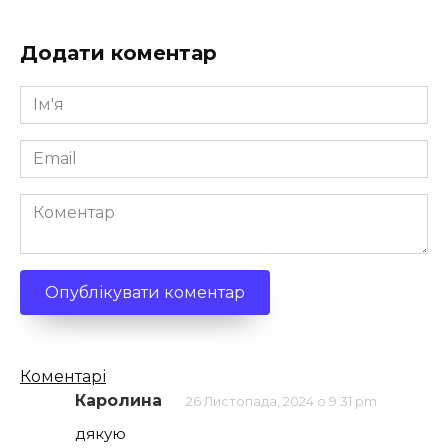
Додати коментар
Ім'я
*
Email
*
Коментар
Кількість
Коментарі
коментарів
Каролина
26 Листопада, 2024 о 9:31 pm
дякую