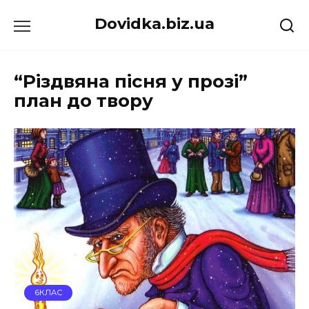
Перейти
Dovidka.biz.ua
до
вмісту
“Різдвяна пісня у прозі”
план до твору
6КЛАС