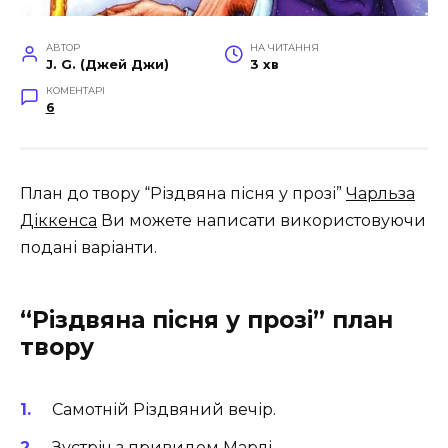
АВТОР
НА ЧИТАННЯ
J. G. (Джей Джи)
3 хв
КОМЕНТАРІ
6
План до твору “Різдвяна пісня у прозі”
Чарльза
Діккенса
Ви можете написати використовуючи
подані варіанти.
“Різдвяна пісня у прозі” план
твору
Самотній Різдвяний вечір.
Зустріч з привидом Марлі.