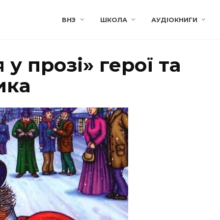
ВНЗ
ШКОЛА
АУДІОКНИГИ
 у прозі» герої та
ика