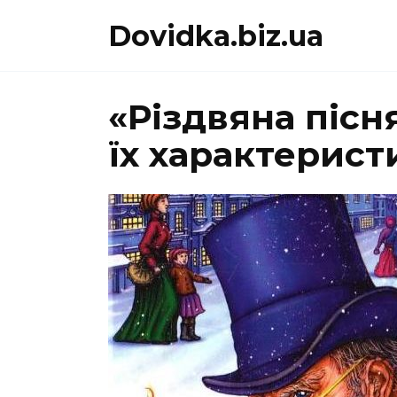
Перейти
Dovidka.biz.ua
до
вмісту
«Різдвяна пісня
їх характерист