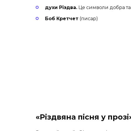
духи Різдва.
Це символи добра та
Боб Кретчет
(писар)
«Різдвяна пісня у проз