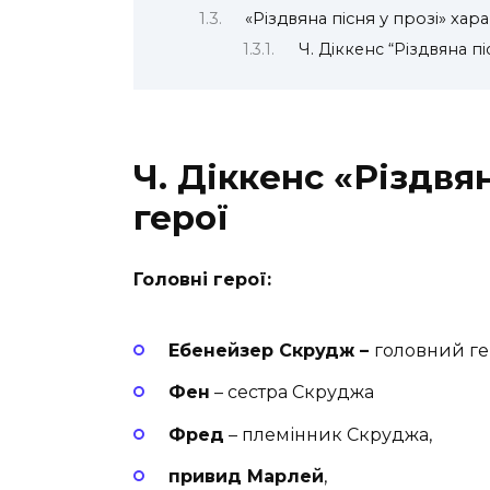
«Різдвяна пісня у прозі» ха
Ч. Діккенс “Різдвяна п
Ч. Діккенс «Різдвян
герої
Головні герої:
Ебенейзер Скрудж –
головний ге
Фен
– сестра Скруджа
Фред
– племінник Скруджа,
привид Марлей
,