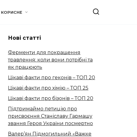
КОРИСНЕ
Нові статті
Ферменти для покращення
травлення: коли вони потрібні та
як працюють
Цікаві факти про геконів – ТОП 20
Цікаві факти про хімію – ТОП 25
Цікаві факти про бізонів – ТОП 20
Підтримаймо петицію про
присвоєння Станіславу Гармашу
звання Героя України посмертно
Валер’ян Підмогильний «Важке