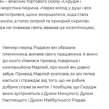
і» – власник торгового союзу «Скрудж і
 і жорстока людина. «Через холод у душі і вся
 загострився, щоки зморщилися, хода стала
осиніли, а голос хитрий та прикрий скрипів».
ж не поважав свята, вважав це нісенітницею,
Увечері перед Різдвом він образив
племінника, вилаяв свого працівника. А вночі
до нього з’явився привид товариша і
компаньйона Марлей, про який він давно
забув. Привид Марлей розповів, як він тепер
кається і страждає від того, що не робив
добрих справ за життя. І пообіцяв, що Скрудж
вночі зустрінеться з Духом Минулого, Духом
Настоящого і Духом Майбутнього Різдва.