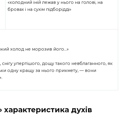
«холодний іній лежав у нього на голові, на
бровах і на сухім підборідді»
ніякий холод не морозив його…»
 снігу упертішого, дощу такого невблаганного, як
ільки одну кращу за нього прикмету, — вони
».
і» характеристика духів