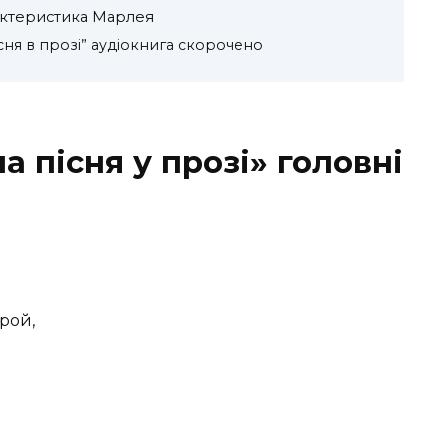
рактеристика Марлея
існя в прозі” аудіокнига скорочено
а пісня у прозі» головні
рой,