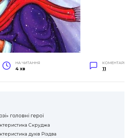
НА ЧИТАННЯ
КОМЕНТАРІ
4 хв
11
озі» головні герої
рактеристика Скруджа
актеристика духів Різдва