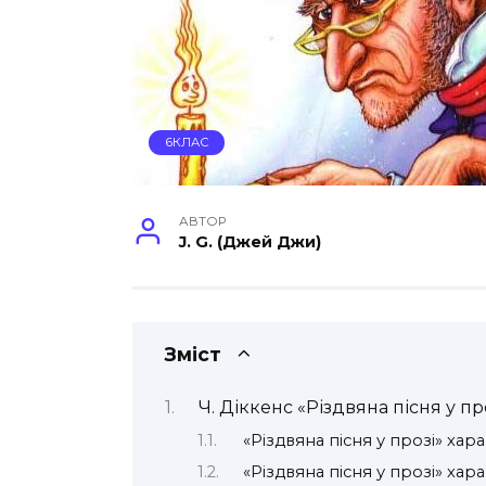
6КЛАС
АВТОР
J. G. (Джей Джи)
Зміст
Ч. Діккенс «Різдвяна пісня у пр
«Різдвяна пісня у прозі» ха
«Різдвяна пісня у прозі» хар