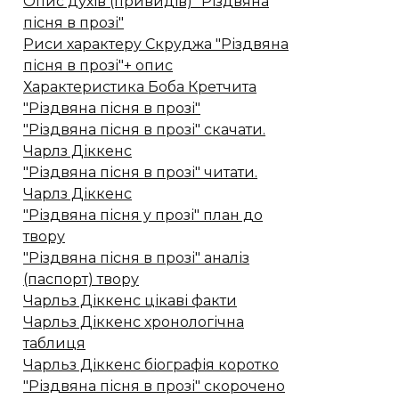
Опис духів (привидів) "Різдвяна
пісня в прозі"
Риси характеру Скруджа "Різдвяна
пісня в прозі"+ опис
Характеристика Боба Кретчита
"Різдвяна пісня в прозі"
"Різдвяна пісня в прозі" скачати.
Чарлз Діккенс
"Різдвяна пісня в прозі" читати.
Чарлз Діккенс
"Різдвяна пісня у прозі" план до
твору
"Різдвяна пісня в прозі" аналіз
(паспорт) твору
Чарльз Діккенс цікаві факти
Чарльз Діккенс хронологічна
таблиця
Чарльз Діккенс біографія коротко
"Різдвяна пісня в прозі" скорочено