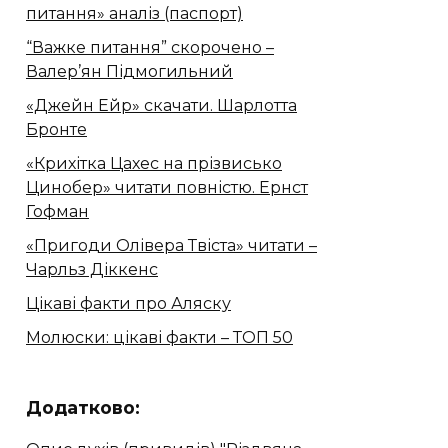
питання» аналіз (паспорт)
“Важке питання” скорочено –
Валер’ян Підмогильний
«Джейн Ейр» скачати. Шарлотта
Бронте
«Крихітка Цахес на прізвисько
Цинобер» читати повністю. Ернст
Гофман
«Пригоди Олівера Твіста» читати –
Чарльз Діккенс
Цікаві факти про Аляску
Молюски: цікаві факти – ТОП 50
Додатково: