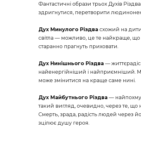
Фантастичні образи трьох Духів Різд
здригнутися, перетворити людиноне
Дух Минулого Різдва
схожий на дитин
світла — можливо, це те найкраще, що 
старанно прагнуть приховати.
Дух Нинішнього Різдва
— життєрадісн
найенергійніший і найприємніший. Мо
може змінитися на краще саме нині.
Дух Майбутнього Різдва
— найпохмур
такий вигляд, очевидно, через те, що
Смерть, зрада, радість людей через йо
зцілює душу героя.