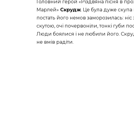
Головний герой «Різдвяна пісня в проз
Марлей»
Скрудж
. Це була дуже скупа
постать його немов заморозилась: ніс
скутою, очі почервоніли, тонкі губи п
Люди боялися і не любили його. Скруд
не вмів радіти.