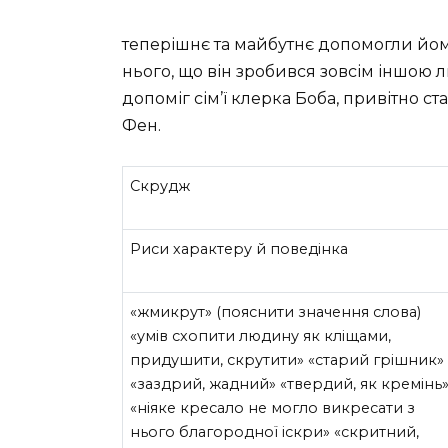
теперішнє та майбутнє допомогли йому
нього, що він зробився зовсім іншою
допоміг сім’ї клерка Боба, привітно с
Фен.
Скрудж
Риси характеру й поведінка
«жмикрут» (пояснити значення слова)
«умів схопити людину як кліщами,
придушити, скрутити» «старий грішник»
«заздрий, жадний» «твердий, як кремінь
«ніяке кресало не могло викресати з
нього благородної іскри» «скритний,