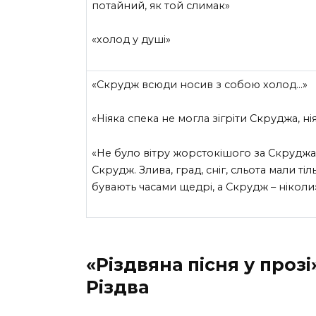
потайний, як той слимак»
«холод у душі»
«Скрудж всюди носив з собою холод…»
«Ніяка спека не могла зігріти Скруджа, 
«Не було вітру жорстокішого за Скруджа,
Скрудж. Злива, град, сніг, сльота мали т
бувають часами щедрі, а Скрудж – ніколи
«Різдвяна пісня у проз
Різдва