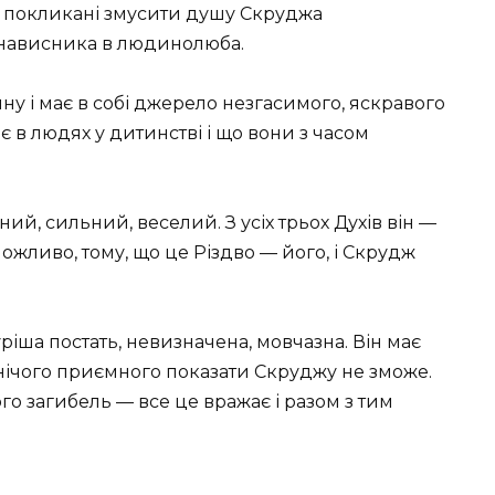
ва покликані змусити душу Скруджа
нависника в людинолюба.
у і має в собі джерело незгасимого, яскравого
є в людях у дитинстві і що вони з часом
ий, сильний, веселий. З усіх трьох Духів він —
жливо, тому, що це Різдво — його, і Скрудж
іша постать, невизначена, мовчазна. Він має
 нічого приємного показати Скруджу не зможе.
го загибель — все це вражає і разом з тим