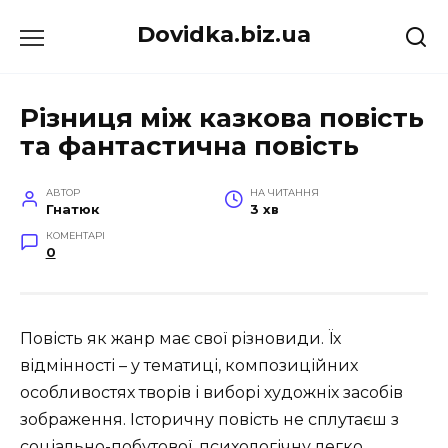
Перейти
Dovidka.biz.ua
до
вмісту
Різниця між казкова повість
та фантастична повість
АВТОР
НА ЧИТАННЯ
Гнатюк
3 хв
КОМЕНТАРІ
0
Повість як жанр має свої різновиди. Їх
відмінності – у тематиці, композиційних
особливостях творів і виборі художніх засобів
зображення. Історичну повість не сплутаєш з
соціально-побутової, психологічну легко