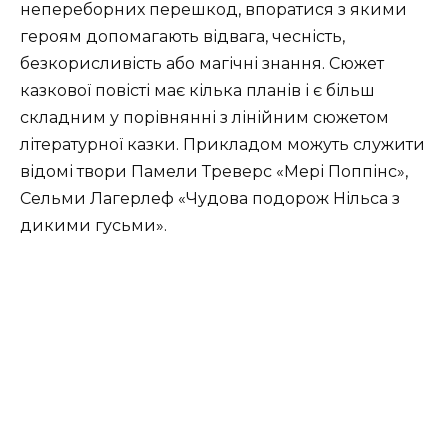
непереборних перешкод, впоратися з якими
героям допомагають відвага, чесність,
безкорисливість або магічні знання. Сюжет
казкової повісті має кілька планів і є більш
складним у порівнянні з лінійним сюжетом
літературної казки. Прикладом можуть служити
відомі твори Памели Треверс «Мері Поппінс»,
Сельми Лагерлеф «Чудова подорож Нільса з
дикими гусьми».