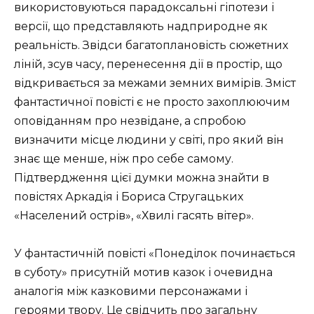
використовуються парадоксальні гіпотези і
версії, що представляють надприродне як
реальність. Звідси багатоплановість сюжетних
ліній, зсув часу, перенесення дії в простір, що
відкривається за межами земних вимірів. Зміст
фантастичної повісті є не просто захоплюючим
оповіданням про незвідане, а спробою
визначити місце людини у світі, про який він
знає ще менше, ніж про себе самому.
Підтвердження цієї думки можна знайти в
повістях Аркадія і Бориса Стругацьких
«Населений острів», «Хвилі гасять вітер».
У фантастичній повісті «Понеділок починається
в суботу» присутній мотив казок і очевидна
аналогія між казковими персонажами і
героями твору. Це свідчить про загальну