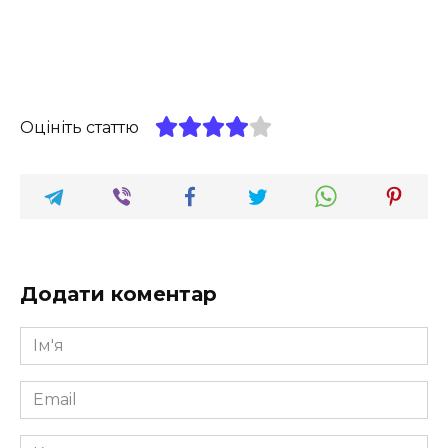
Оцініть статтю
Додати коментар
Ім'я
*
Email
*
Коментар