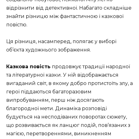
відрізнити від детективної. Набагато складніше
знайти різницю між фантастичною і казкової
повістю.
Ця різниця, насамперед, полягає у виборі
об’єкта художнього зображення.
Казкова повість
продовжує традиції народної
та літературної казки. У ній відображається
вигаданий світ, в якому добро протистоїть злу, а
герої піддаються багаторазовим
випробуванням, перш ніж досягають
благородної мети. Динаміка розповіді
будується на несподіваних поворотах сюжету,
що розвивається як ланцюг подій, пов’язаних з
магією, перетвореннями, виникненням