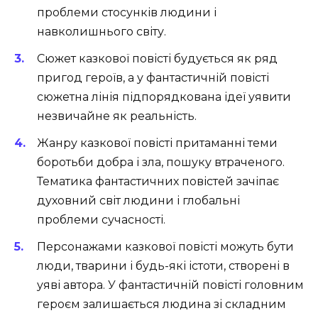
проблеми стосунків людини і
навколишнього світу.
Сюжет казкової повісті будується як ряд
пригод героїв, а у фантастичній повісті
сюжетна лінія підпорядкована ідеї уявити
незвичайне як реальність.
Жанру казкової повісті притаманні теми
боротьби добра і зла, пошуку втраченого.
Тематика фантастичних повістей зачіпає
духовний світ людини і глобальні
проблеми сучасності.
Персонажами казкової повісті можуть бути
люди, тварини і будь-які істоти, створені в
уяві автора. У фантастичній повісті головним
героєм залишається людина зі складним