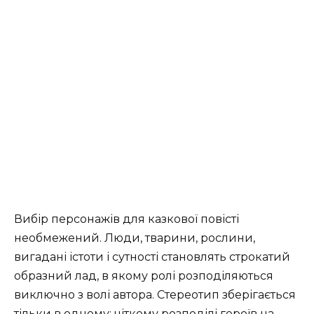
Вибір персонажів для казкової повісті
необмежений. Люди, тварини, рослини,
вигадані істоти і сутності становлять строкатий
образний лад, в якому ролі розподіляються
виключно з волі автора. Стереотип зберігається
тільки в одному: чіткому розподілі героїв на