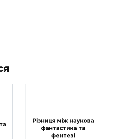
ся
Різниця між наукова
та
фантастика та
фентезі