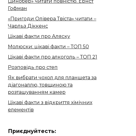
Цинобер» читати повністю. Ернст
Гофман
«Пригоди Олівера Твіста» читати –
Чарльз Діккенс
Цікаві факти про Аляску
Молюски: цікаві факти – ТОП 50
Цікаві факти про алкоголь – ТОП 21
Розповідь про степ
Як вибрати чохол для планшета за
діагоналлю, товщиною та
розташуванням камер
Цікаві факти з відкриття хімічних
елементів
Приєднуйтесть: