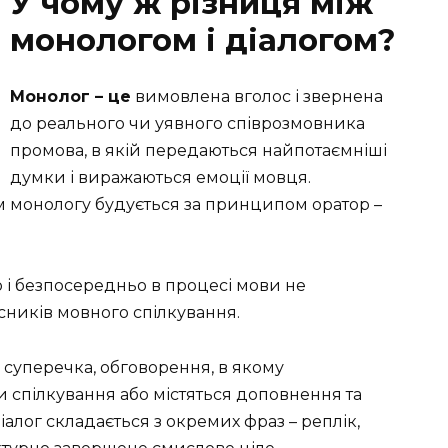
У чому ж різниця між
монологом і діалогом?
Монолог – це
вимовлена вголос і звернена
до реального чи уявного співрозмовника
промова, в якій передаються найпотаємніші
думки і виражаються емоції мовця.
м монологу будується за принципом оратор –
і безпосередньо в процесі мови не
асників мовного спілкування.
а, суперечка, обговорення, в якому
 спілкування або містяться доповнення та
лог складається з окремих фраз – реплік,