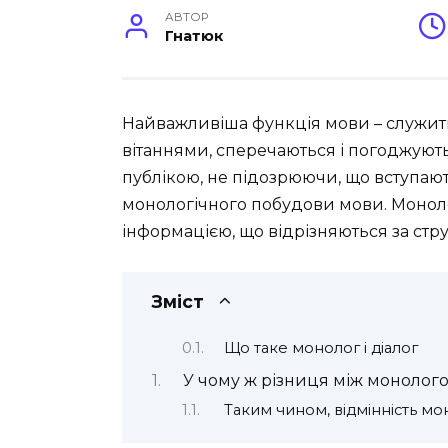
АВТОР
Гнатюк
Найважливіша функція мови – служит
вітаннями, сперечаються і погоджую
публікою, не підозрюючи, що вступаю
монологічного побудови мови. Монолог
інформацією, що відрізняються за стру
Зміст
Що таке монолог і діалог
У чому ж різниця між монолого
Таким чином, відмінність мон