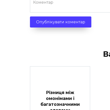
Коментар
В
Різниця між
омонімами і
багатозначними
словами