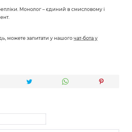
репліки. Монолог – єдиний в смисловому і
ент.
дь, можете запитати у нашого
чат-бота у