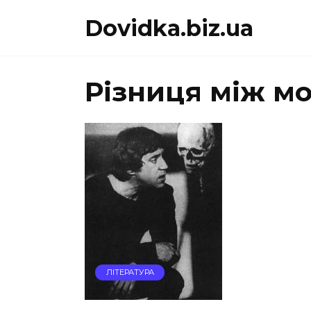
Перейти
Dovidka.biz.ua
до
вмісту
Різниця між мо
ЛІТЕРАТУРА