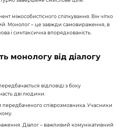
ктурно завершене смислове ціле.
т міжособистісного спілкування. Він чітко
ний. Монолог – це завжди самовираження, в
ова і синтаксична впорядкованість.
ть монологу від діалогу
передбачається відповіді з боку
участь дві людини.
и передбаченого співрозмовника. Учасники
ному.
раження. Діалог – важливий комунікативний