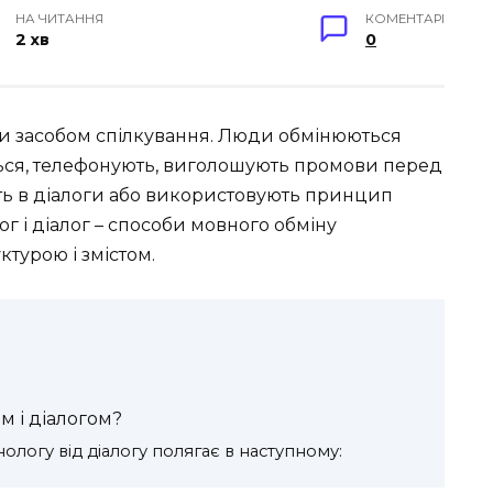
НА ЧИТАННЯ
КОМЕНТАРІ
2 хв
0
и засобом спілкування. Люди обмінюються
ться, телефонують, виголошують промови перед
ть в діалоги або використовують принцип
 і діалог – способи мовного обміну
ктурою і змістом.
м і діалогом?
ологу від діалогу полягає в наступному: