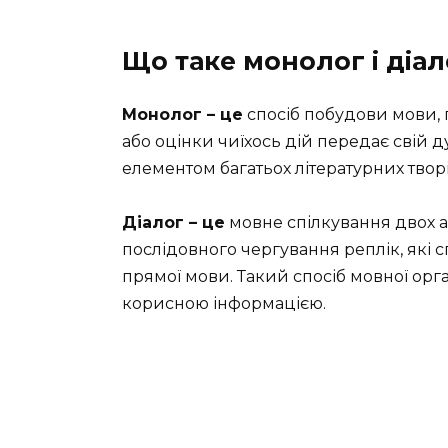
Що таке монолог і діал
Монолог – це
спосіб побудови мови, 
або оцінки чиїхось дій передає свій 
елементом багатьох літературних твор
Діалог – це
мовне спілкування двох аб
послідовного чергування реплік, які 
прямої мови. Такий спосіб мовної орг
корисною інформацією.