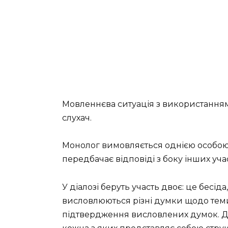
Мовленнєва ситуація з використання
слухач.
Монолог вимовляється однією особою 
передбачає відповіді з боку інших уч
У діалозі беруть участь двоє: це бесід
висловлюються різні думки щодо теми
підтвердження висловлених думок. Діа