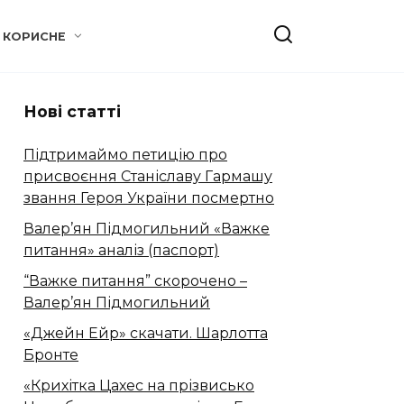
КОРИСНЕ
Нові статті
Підтримаймо петицію про
присвоєння Станіславу Гармашу
звання Героя України посмертно
Валер’ян Підмогильний «Важке
питання» аналіз (паспорт)
“Важке питання” скорочено –
Валер’ян Підмогильний
«Джейн Ейр» скачати. Шарлотта
Бронте
«Крихітка Цахес на прізвисько