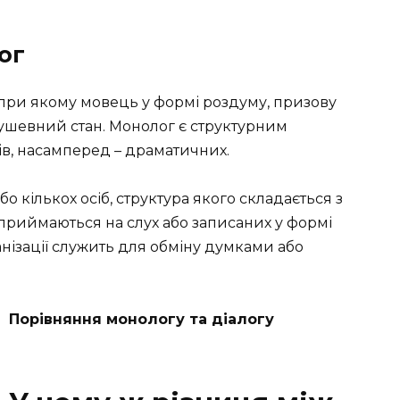
ог
при якому мовець у формі роздуму, призову
душевний стан. Монолог є структурним
ів, насамперед – драматичних.
о кількох осіб, структура якого складається з
сприймаються на слух або записаних у формі
анізації служить для обміну думками або
Порівняння монологу та діалогу