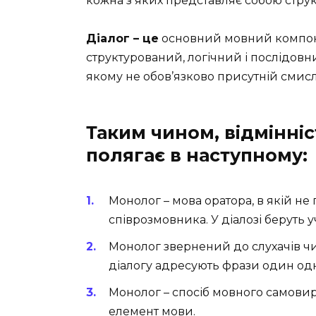
кожна з яких представляє собою стру
Діалог – це
основний мовний компонен
структурований, логічний і послідов
якому не обов’язково присутній смисл
Таким чином, відмінніс
полягає в наступному:
Монолог – мова оратора, в якій не 
співрозмовника. У діалозі беруть 
Монолог звернений до слухачів ч
діалогу адресують фрази один од
Монолог – спосіб мовного самови
елемент мови.