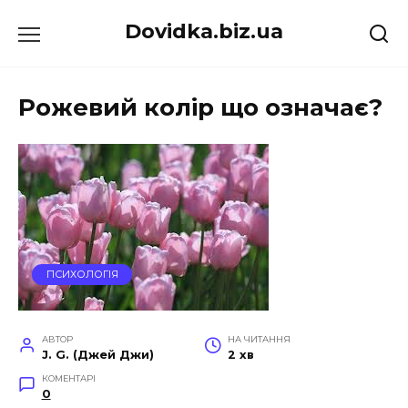
Перейти
Dovidka.biz.ua
до
вмісту
Рожевий колір що означає?
ПСИХОЛОГІЯ
АВТОР
НА ЧИТАННЯ
J. G. (Джей Джи)
2 хв
КОМЕНТАРІ
0