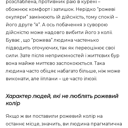
розслаблена, противник раю в курені –
обожнює комфорт і затишок. Нерідко “рожеві
окуляри” замінюють їй дійсність, тому спокій –
його друге “я”. А ось побачення з суворою
дійсністю може надовго вибити його з колії.
Буває , що “рожева” людина частенько
підводить оточуючих, так як переоцінює свої
сили. Зате після неприємностей і життєвих бур
вона майже миттєво заспокоюється. Така
людина часто обіцяє набагато більше, ніж може
виконати, але їїплани – це часто ілюзії.
Характер людей, які не люблять рожевий
колір
Якщо ж ви поставили рожевий колір на
останнє місце, значить, ви людина прагматична