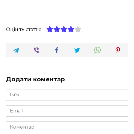
Оцініть статтю
Додати коментар
Ім'я
*
Email
*
Коментар