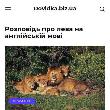
Перейти
Dovidka.biz.ua
до
вмісту
Розповідь про лева на
англійській мові
ТВОРИ АНГЛ.