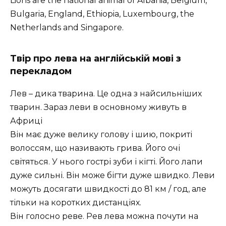
Lions are the national animal of Albania, Belgium,
Bulgaria, England, Ethiopia, Luxembourg, the
Netherlands and Singapore.
Твір про лева на англійській мові з
перекладом
Лев – дика тварина. Це одна з найсильніших
тварин. Зараз леви в основному живуть в
Африці
Він має дуже велику голову і шию, покриті
волоссям, що називають грива. Його очі
світяться. У нього гострі зуби і кігті. Його лапи
дуже сильні. Він може бігти дуже швидко. Леви
можуть досягати швидкості до 81 км / год, але
тільки на коротких дистанціях.
Він голосно реве. Рев лева можна почути на