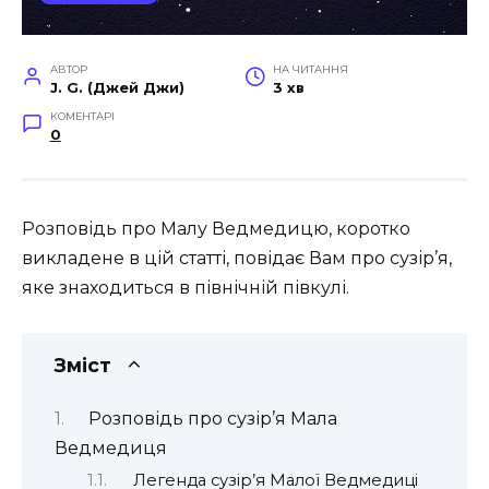
АВТОР
НА ЧИТАННЯ
J. G. (Джей Джи)
3 хв
КОМЕНТАРІ
0
Розповідь про Малу Ведмедицю, коротко
викладене в цій статті, повідає Вам про сузір’я,
яке знаходиться в північній півкулі.
Зміст
Розповідь про сузір’я Мала
Ведмедиця
Легенда сузір’я Малої Ведмедиці