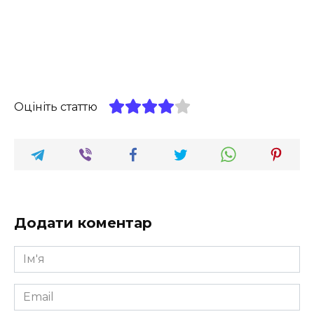
Оцініть статтю
Додати коментар
Ім'я
*
Email
*