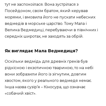
тут не заспокоїлася. Вона зустрілася з
Посейдоном, своїм братом, який керував
морями, і вмовила його не пускати небесних
ведмедів в морське царство. Тому Мала і
Велика Ведмедиці, перебуваючи в північних і
середніх широтах, не заходять за обрій.
Як виглядає Мала Ведмедиця?
Оскільки ведмідь для древніх греків був
рідкісною і екзотичною твариною, то на небі
вони зобразили його із зігнутим, довгим
хвостом, якого у реального ведмедя немає.
Інша назва сузір’я – Кіносура, що означає
«собачий хвіст».