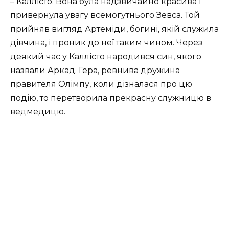
– Каллісто. Вона була надзвичайно красива і
привернула увагу всемогутнього Зевса. Той
прийняв вигляд Артеміди, богині, якій служила
дівчина, і проник до неї таким чином. Через
деякий час у Каллісто народився син, якого
назвали Аркад. Гера, ревнива дружина
правителя Олімпу, коли дізналася про цю
подію, то перетворила прекрасну служницю в
ведмедицю.