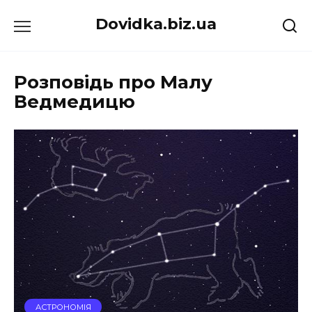
Перейти
Dovidka.biz.ua
до
вмісту
Розповідь про Малу
Ведмедицю
АСТРОНОМІЯ