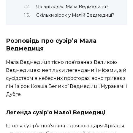
Як виглядає Мала Ведмедиця?
Скільки зірок у Малій Ведмедиці?
Розповідь про сузір’я Мала
Ведмедиця
Мала Ведмедиця тісно пов’язана з Великою
Ведмедицею не тільки легендами і міфами, а й
сусідством в небесних просторах: воно триває з
лінії зірок Ковша Великої Ведмедиці, Муракамі і
Дубге.
Легенда сузір’я Малої Ведмедиці
Історія сузір’я пов’язана з дочкою царя Аркадія