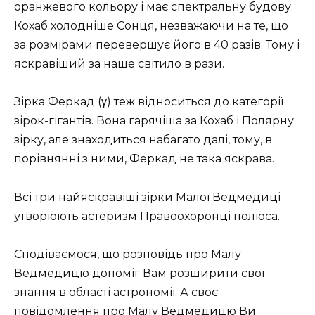
оранжевого кольору і має спектральну будову.
Кохаб холодніше Сонця, незважаючи на те, що
за розмірами перевершує його в 40 разів. Тому і
яскравіший за наше світило в рази.
Зірка Феркад (γ) теж відноситься до категорії
зірок-гігантів. Вона гарячіша за Кохаб і Полярну
зірку, але знаходиться набагато далі, тому, в
порівнянні з ними, Феркад не така яскрава.
Всі три найяскравіші зірки Малої Ведмедиці
утворюють астеризм Правоохоронці полюса.
Сподіваємося, що розповідь про Малу
Ведмедицю допоміг Вам розширити свої
знання в області астрономії. А своє
повідомлення про Малу Ведмедицю Ви