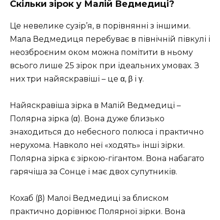
Скільки зірок у Малій Ведмедиці?
Це невелике сузір’я, в порівнянні з іншими.
Мала Ведмедиця перебуває в північній півкулі і
неозброєним оком можна помітити в ньому
всього лише 25 зірок при ідеальних умовах. З
них три найяскравіші – це α, β і γ.
Найяскравіша зірка в Малій Ведмедиці –
Полярна зірка (α). Вона дуже близько
знаходиться до небесного полюса і практично
нерухома. Навколо неї «ходять» інші зірки.
Полярна зірка є зіркою-гігантом. Вона набагато
гарячіша за Сонце і має двох супутників.
Кохаб (β) Малої Ведмедиці за блиском
практично дорівнює Полярної зірки. Вона