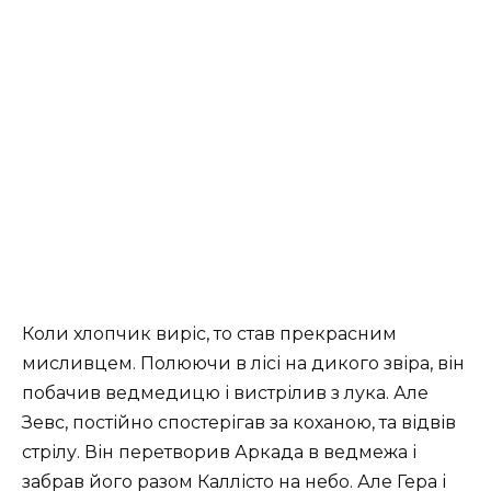
Коли хлопчик виріс, то став прекрасним
мисливцем. Полюючи в лісі на дикого звіра, він
побачив ведмедицю і вистрілив з лука. Але
Зевс, постійно спостерігав за коханою, та відвів
стрілу. Він перетворив Аркада в ведмежа і
забрав його разом Каллісто на небо. Але Гера і