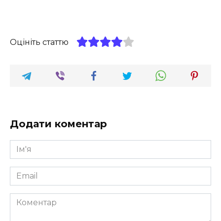
Оцініть статтю
Додати коментар
Ім'я
*
Email
*
Коментар