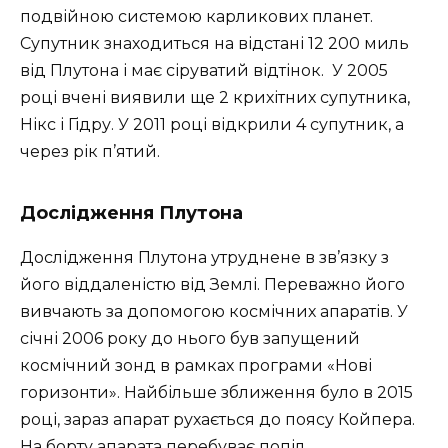
подвійною системою карликових планет.
Супутник знаходиться на відстані 12 200 миль
від Плутона і має сіруватий відтінок. У 2005
році вчені виявили ще 2 крихітних супутника,
Нікс і Гідру. У 2011 році відкрили 4 супутник, а
через рік п’ятий.
Дослідження Плутона
Дослідження Плутона утруднене в зв’язку з
його віддаленістю від Землі. Переважно його
вивчають за допомогою космічних апаратів. У
січні 2006 року до нього був запущений
космічний зонд в рамках програми «Нові
горизонти». Найбільше зближення було в 2015
році, зараз апарат рухається до поясу Койпера.
На борту апарата перебуває попіл