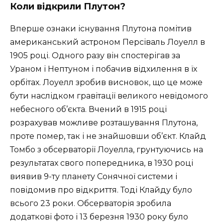
Коли відкрили Плутон?
Вперше ознаки існування Плутона помітив
американський астроном Персіваль Лоуелл в
1905 році. Одного разу він спостерігав за
Ураном і Нептуном і побачив відхилення в їх
орбітах. Лоуелл зробив висновок, що це може
бути наслідком гравітації великого невідомого
небесного об’єкта. Вчений в 1915 році
розрахував можливе розташування Плутона,
проте помер, так і не знайшовши об’єкт. Клайд
Томбо з обсерваторії Лоуелла, грунтуючись на
результатах свого попередника, в 1930 році
виявив 9-ту планету Сонячної системи і
повідомив про відкриття. Тоді Клайду було
всього 23 роки. Обсерваторія зробила
додаткові фото і 13 березня 1930 року було