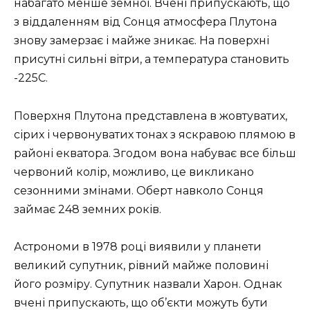
набагато менше земної. Вчені припускають, що
з віддаленням від Сонця атмосфера Плутона
знову замерзає і майже зникає. На поверхні
присутні сильні вітри, а температура становить
-225С.
Поверхня Плутона представлена ​​в жовтуватих,
сірих і червонуватих тонах з яскравою плямою в
районі екватора. Згодом вона набуває все більш
червоний колір, можливо, це викликано
сезонними змінами. Оберт навколо Сонця
займає 248 земних років.
Астрономи в 1978 році виявили у планети
великий супутник, рівний майже половині
його розміру. Супутник назвали Харон. Однак
вчені припускають, що об’єкти можуть бути