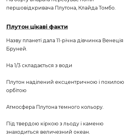
першовідкривача Плутона, Клайда Томбо.
Плутон цікаві факти
Назву планеті дала 11-річна дівчинка Венеція
Бруней.
На 1/3 складається з води
Плутон наділений ексцентричною і похилою
орбітою
Атмосфера Плутона темного кольору.
Під твердою кіркою з льоду і каменю
знаходиться величезний океан.