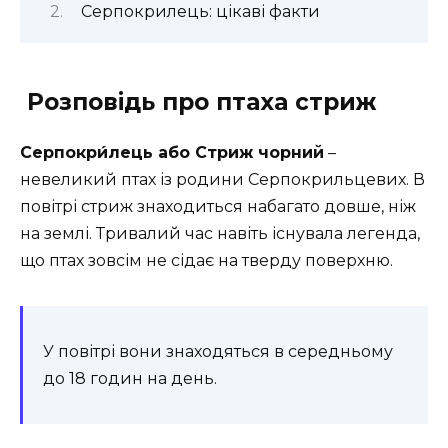
Серпокрилець: цікаві факти
Розповідь про птаха стриж
Серпокри́лець або
Стриж чорний
–
невеликий птах із родини Серпокрильцевих. В
повітрі стриж знаходиться набагато довше, ніж
на землі. Тривалий час навіть існувала легенда,
що птах зовсім не сідає на тверду поверхню.
У повітрі вони знаходяться в середньому
до 18 годин на день.