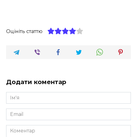
Оцініть статтю
Додати коментар
Ім'я
*
Email
*
Коментар