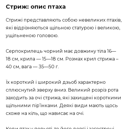
Стриж: опис птаха
Стрижі представляють собою невеликих птахів,
які відрізняються щільною статурою і великою,
ущільненою головою.
Серпокрилець чорний має довжину тіла 16—
18 см, крила — 15—18 см. Розмах крил стрижа –
40 см, вага — 35—50 г.
Їх короткий і широкий дзьоб характерно
сплюснутий зверху вниз. Великий розріз рота
заходить за очі стрижа, які захищені короткими
щільними пір’їнками. Деякі види мають щось
схоже на кіль, що нависає на очі.
Коли птах у польоті, то його довгі і загострені