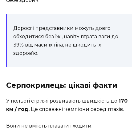
себе здобич.
Дорослі представники можуть довго
обходитися без їжі, навіть втрата ваги до
39% від маси їх тіла, не шкодить їх
здоров’ю.
Серпокрилець: цікаві факти
У польоті
стрижі
розвивають швидкість до
170
км / год.
Це справжні чемпіони серед птахів.
Вони не вміють плавати і ходити.