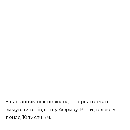
З настанням осінніх холодів пернаті летять
зимувати в Південну Африку. Вони долають
понад 10 тисяч км.