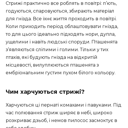
Стрижі практично все роблять в повітрі: п’ють,
годуються, спаровуються, збирають матеріал
для гнізда. Все їхнє життя проходить в повітрі.
Коли приходить період облаштовувати гнізда,
то для цього ідеально підходять нори, дупла,
ущелини і навіть людські споруди. Пташенята
з’являються сліпими і голими. Тільки у тих
птахів, які будують гнізда на відкритій
місцевості, вилуплюються пташенята з
ембріональним густим пухом білого кольору.
Чим харчуються стрижі?
Харчуються ці пернаті комахами і павуками. Під
час полювання стриж ширяє в небі, широко
розкриває дзьоб, і немов пилосос засмоктує в