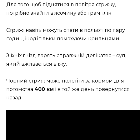
Для того щоб піднятися в повітря стрижу,
потрібно знайти височину або трамплін.
Стрижі навіть можуть спати в польоті по пару
годин, іноді тільки помахуючи крильцями.
З їхніх гнізд варять справжній делікатес – суп,
який вживається в їжу.
Чорний стриж може полетіти за кормом для
потомства
400 км
і в той же день повернутися
назад.