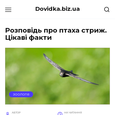
Перейти
Dovidka.biz.ua
до
вмісту
Розповідь про птаха стриж.
Цікаві факти
ЗООЛОГІЯ
АВТОР
НА ЧИТАННЯ