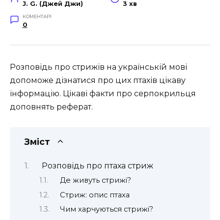
J. G. (Джей Джи)
3 хв
КОМЕНТАРІ
0
Розповідь про стрижів на українській мові
допоможе дізнатися про цих птахів цікаву
інформацію. Цікаві факти про серпокрильця
доповнять реферат.
Зміст
Розповідь про птаха стриж
Де живуть стрижі?
Стриж: опис птаха
Чим харчуються стрижі?