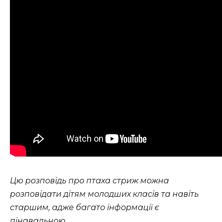
Цю розповідь про птаха стриж можна
розповідати дітям молодших класів та навіть
старшим, адже багато інформації є
пінавальною.