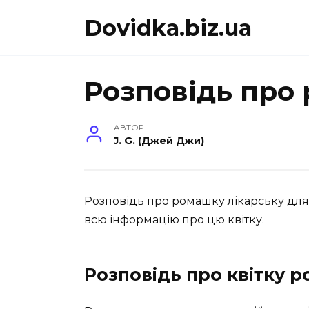
Перейти
Dovidka.biz.ua
до
вмісту
Розповідь про
АВТОР
J. G. (Джей Джи)
Розповідь про ромашку лікарську для 
всю інформацію про цю квітку.
Розповідь про квітку 