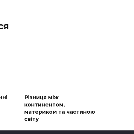
ся
нні
Різниця між
континентом,
материком та частиною
світу