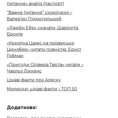
питання» аналіз (паспорт)
“Важке питання” скорочено –
Валер’ян Підмогильний
«Джейн Ейр» скачати. Шарлотта
Бронте
«Крихітка Цахес на прізвисько
Цинобер» читати повністю. Ернст
Гофман
«Пригоди Олівера Твіста» читати –
Чарльз Діккенс
Цікаві факти про Аляску
Молюски: цікаві факти – ТОП 50
Додатково: