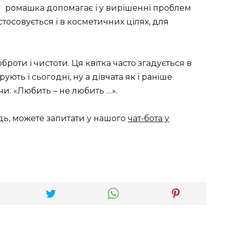
ромашка допомагає і у вирішенні проблем
тосовується і в косметичних цілях, для
роти і чистоти. Ця квітка часто згадується в
ють і сьогодні, ну а дівчата як і раніше
: «Любить – не любить …».
дь, можете запитати у нашого
чат-бота у