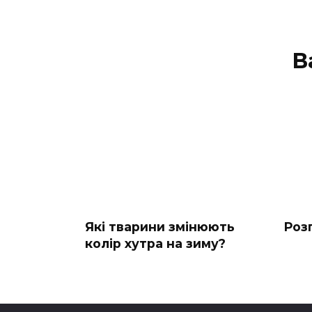
В
Які тварини змінюють
Роз
колір хутра на зиму?