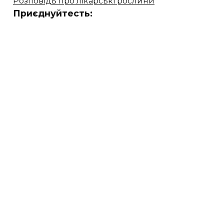
Розповідь про лікарські рослини
Приєднуйтесть: