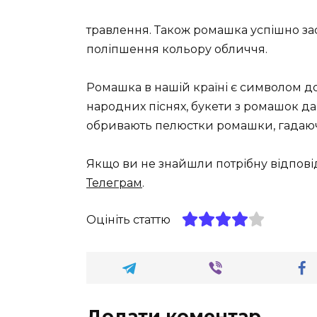
травлення. Також ромашка успішно зас
поліпшення кольору обличчя.
Ромашка в нашій країні є символом доб
народних піснях, букети з ромашок дару
обривають пелюстки ромашки, гадаючи
Якщо ви не знайшли потрібну відпові
Телеграм
.
Оцініть статтю
Додати коментар