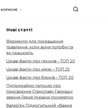
КОРИСНЕ
Нові статті
Ферменти для покращення
травлення: коли вони потрібні та
як працюють
Цікаві факти про геконів – ТОП 20
Цікаві факти про хімію – ТОП 25
Цікаві факти про бізонів – ТОП 20
Підтримаймо петицію про
присвоєння Станіславу Гармашу
звання Героя України посмертно
Валер’ян Підмогильний «Важке