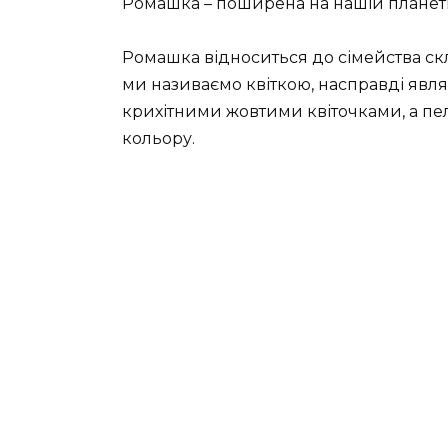
Ромашка – поширена на нашій планеті 
Ромашка відноситься до сімейства скл
ми називаємо квіткою, насправді явл
крихітними жовтими квіточками, а пелю
кольору.