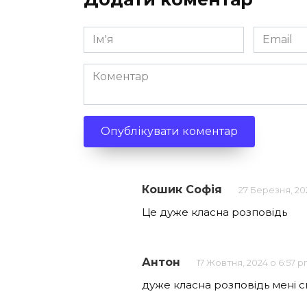
Ім'я
Email
*
*
Коментар
Кошик Софія
27 Березня, 20
Це дуже класна розповідь
Антон
17 Жовтня, 2024 о 6:57 
дуже класна розповідь мені 