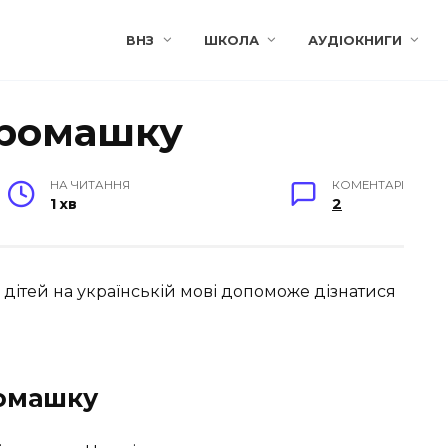
ВНЗ
ШКОЛА
АУДІОКНИГИ
 ромашку
НА ЧИТАННЯ
КОМЕНТАРІ
1 хв
2
дітей на українській мові допоможе дізнатися
ромашку