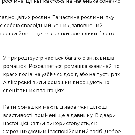
рослина. Ця квітка схожа на маленьке сонечко.
адноцвітих рослин. Та частина рослини, яку
яє собою своєрідний кошик, заповнений
стки його – це теж квітки, але тільки білого
У природі зустрічається багато різних видів
ромашок. Розселяється ромашка зазвичай по
краях полів, на узбіччях доріг, або на пустирях.
А лікарські види ромашки вирощують на
спеціальних плантаціях.
Квіти ромашки мають дивовижні цілющі
властивості, помічені ще в давнину. Відвари і
настої цієї квітки використовують, як
жарознижуючий і заспокійливий засіб. Добре