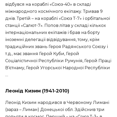
відбувся на кораблі «Союз-40» в складі
міжнародного космічного екіпажу. Тривав 9
днів. Третій – на кораблі «Союз Т-7» і орбітальної
станції «Салют-7». Попов літав у складі кількох
інтернаціональних екіпажів і брав на борту
іноземні делегації відвідування, тому, крім
традиційних звань Героя Радянського Союзу і
т.д., має звання Герой Куби, Герой
Соціалістичної Республіки Румунія, Герой Праці
В’єтнаму, Герой Угорської Народної Республіки
…
Леонід Кизим (1941-2010)
Леонід Кизим народився в Червоному Лимані
(зараз – Лиман) Донецької обл. Здійснив три
польоти в космос. Перший – на «Союз Т-3» в