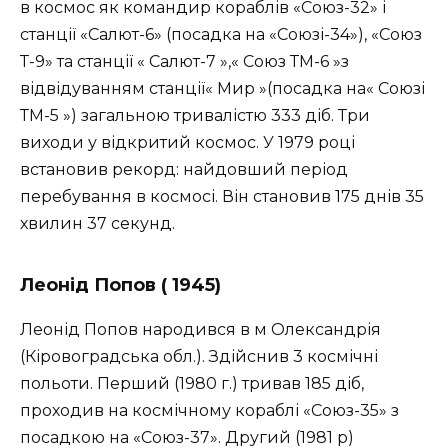
в космос як командир кораблів «Союз-32» і
станції «Салют-6» (посадка на «Союзі-34»), «Союз
Т-9» та станції « Салют-7 »,« Союз ТМ-6 »з
відвідуванням станції« Мир »(посадка на« Союзі
ТМ-5 ») загальною тривалістю 333 діб. Три
виходи у відкритий космос. У 1979 році
встановив рекорд: найдовший період
перебування в космосі. Він становив 175 днів 35
хвилин 37 секунд.
Леонід Попов ( 1945)
Леонід Попов народився в м Олександрія
(Кіровоградська обл.). Здійснив 3 космічні
польоти. Перший (1980 г.) тривав 185 діб,
проходив на космічному кораблі «Союз-35» з
посадкою на «Союз-37». Другий (1981 р)