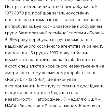
Центр підготовки льотчиків-випробувачів. У
1977-1979 рр. пройшов загальнокосмічну
підготовку і отримав кваліфікацію космонавта-
випробувача. Був космонавтом-випробувачем
групи багаторазової космічної системи «Буран».
З 1995 року перебував в групі космонавтів
національного космічного агентства України. 19
листопада – 5 грудня 1997 року здійснив
космічний політ тривалістю 15 діб 16 годин в
якості спеціаліста з корисного навантаження на
американському космічному кораблі-шатлі
«Колумбія» (STS-87), де виконував
експерименти Інституту системних досліджень
людини по тематиці «Людина і стан
невагомості ». Нагороджений медаллю США –
НАСА «За космічний політ». Іменем Каденюка