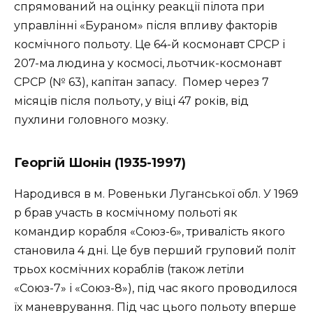
спрямований на оцінку реакції пілота при
управлінні «Бураном» після впливу факторів
космічного польоту. Це 64-й космонавт СРСР і
207-ма людина у космосі, льотчик-космонавт
СРСР (№ 63), капітан запасу. Помер через 7
місяців після польоту, у віці 47 років, від
пухлини головного мозку.
Георгій Шонін (1935-1997)
Народився в м. Ровеньки Луганської обл. У 1969
р брав участь в космічному польоті як
командир корабля «Союз-6», тривалість якого
становила 4 дні. Це був перший груповий політ
трьох космічних кораблів (також летіли
«Союз-7» і «Союз-8»), під час якого проводилося
їх маневрування. Під час цього польоту вперше