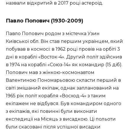
назвали відкритий в 2017 році астероїд.
Павло Попович (1930-2009)
Павло Попович родом з містечка Узин
Київської обл. Він став першим українцем, який
побував в космосі: в 1962 році провів на орбіті 3
дні в кораблі «Восток-4». Другий політ здійснив
в 1974 на кораблі «Союз-14» як командир (15 діб).
Попович мав з жінкою-космонавтом
Валентиною Пономарьовою скласти перший в
світі змішаний екіпаж, однак запланований на
1965 рік політ корабля «Восход-4» з таким
екіпажем не відбувся. Був командиром одного
з екіпажів, які повинні були виконати
експедиції на Місяць з висадкою. Ці польоти
були скасовані після успішної висадки