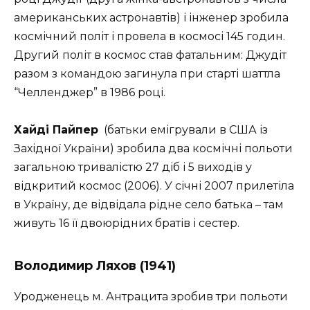
американських астронавтів) і інженер зробила
космічний політ і провела в космосі 145 годин.
Другий політ в космос став фатальним: Джудіт
разом з командою загинула при старті шаттла
“Челленджер” в 1986 році.
Хайді Пайпер
(батьки емігрували в США із
Західної України) зробила два космічні польоти
загальною тривалістю 27 діб і 5 виходів у
відкритий космос (2006). У січні 2007 прилетіла
в Україну, де відвідала рідне село батька – там
живуть 16 її двоюрідних братів і сестер.
Володимир Ляхов
(1941)
Уродженець м. Антрацита зробив три польоти