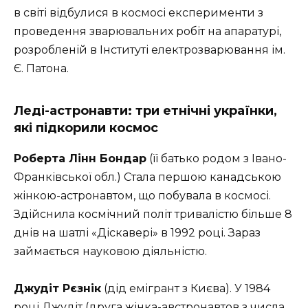
в світі відбулися в космосі експерименти з
проведення зварювальних робіт на апаратурі,
розробленій в Інституті електрозварювання ім.
Є. Патона.
Леді-астронавти: три етнічні українки,
які підкорили космос
Роберта Лінн Бондар
(її батько родом з Івано-
Франківської обл.) Стала першою канадською
жінкою-астронавтом, що побувала в космосі.
Здійснила космічний політ тривалістю більше 8
днів на шатлі «Діскавері» в 1992 році. Зараз
займається науковою діяльністю.
Джудіт Рєзнік
(дід емігрант з Києва). У 1984
році Джудіт (друга жінка-австронавтов з числа