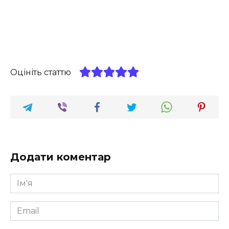
Оцініть статтю
Додати коментар
Ім'я
*
Email
*