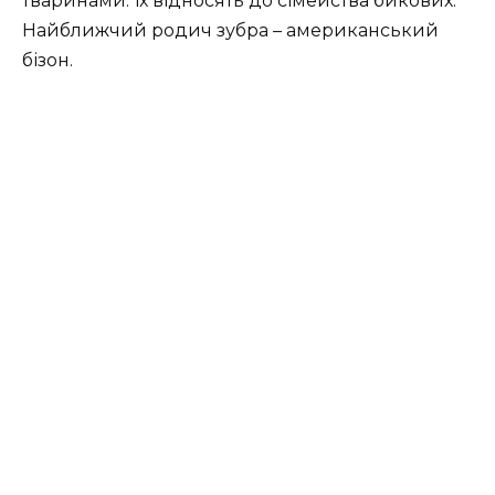
тваринами. Їх відносять до сімейства бикових.
Найближчий родич зубра – американський
бізон.