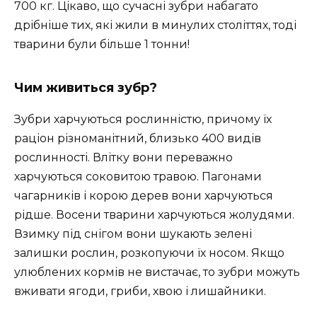
700 кг. Цікаво, що сучасні зубри набагато
дрібніше тих, які жили в минулих століттях, тоді
тварини були більше 1 тонни!
Чим живиться зубр?
Зубри харчуються рослинністю, причому їх
раціон різноманітний, близько 400 видів
рослинності. Влітку вони переважно
харчуються соковитою травою. Пагонами
чагарників і корою дерев вони харчуються
рідше. Восени тварини харчуються жолудями.
Взимку під снігом вони шукають зелені
залишки рослин, розкопуючи їх носом. Якщо
улюблених кормів не вистачає, то зубри можуть
вживати ягоди, гриби, хвою і лишайники.