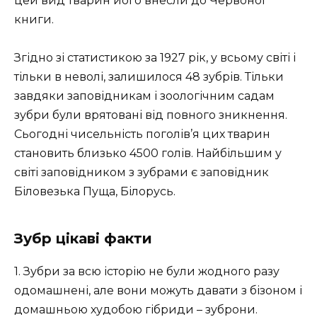
цей вид тварин його внесли до Червоної
книги.
Згідно зі статистикою за 1927 рік, у всьому світі і
тільки в неволі, залишилося 48 зубрів. Тільки
завдяки заповідникам і зоологічним садам
зубри були врятовані від повного зникнення.
Сьогодні чисельність поголів’я цих тварин
становить близько 4500 голів. Найбільшим у
світі заповідником з зубрами є заповідник
Біловезька Пуща, Білорусь.
Зубр цікаві факти
1. Зубри за всю історію не були жодного разу
одомашнені, але вони можуть давати з бізоном і
домашньою худобою гібриди – зуброни.