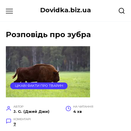
Перейти
Dovidka.biz.ua
до
вмісту
Розповідь про зубра
ЦІКАВІ ФАКТИ ПРО ТВАРИН
АВТОР
НА ЧИТАННЯ
J. G. (Джей Джи)
4 хв
КОМЕНТАРІ
7