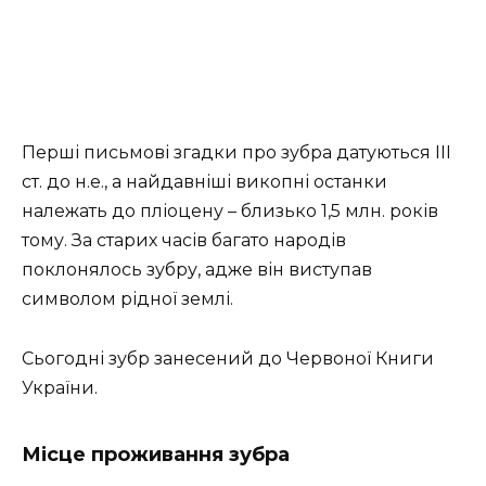
Перші письмові згадки про зубра датуються III
ст. до н.е., а найдавніші викопні останки
належать до пліоцену – близько 1,5 млн. років
тому. За старих часів багато народів
поклонялось зубру, адже він виступав
символом рідної землі.
Сьогодні зубр занесений до Червоної Книги
України.
Місце проживання зубра