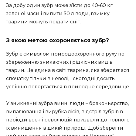
За добу один зубр може з’їсти до 40-60 кг
зеленої маси і випити 50 л води, взимку
тварини можуть поїдати сніг.
З якою метою охороняється зубр?
Зубр є символом природоохоронного руху по
збереженню зникаючих і рідкісних видів
тварин. Це єдина в світі тварина, яка збереглася
спочатку тільки в неволі, і сьогодні досить
успішно повертається в природне середовище.
У зникненні зубра винні люди – браконьєрство,
випалювання і вирубка лісів, відстріл зубрів в
періоди воєн і революцій призвели до повного
їх винищення в дикій природі. Щоб зберегти