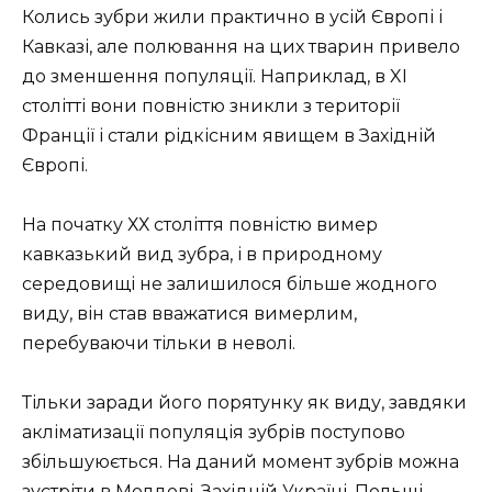
Колись зубри жили практично в усій Європі і
Кавказі, але полювання на цих тварин привело
до зменшення популяції. Наприклад, в XI
столітті вони повністю зникли з території
Франції і стали рідкісним явищем в Західній
Європі.
На початку ХХ століття повністю вимер
кавказький вид зубра, і в природному
середовищі не залишилося більше жодного
виду, він став вважатися вимерлим,
перебуваючи тільки в неволі.
Тільки заради його порятунку як виду, завдяки
акліматизації популяція зубрів поступово
збільшуюється. На даний момент зубрів можна
зустріти в Молдові, Західній Україні, Польщі,