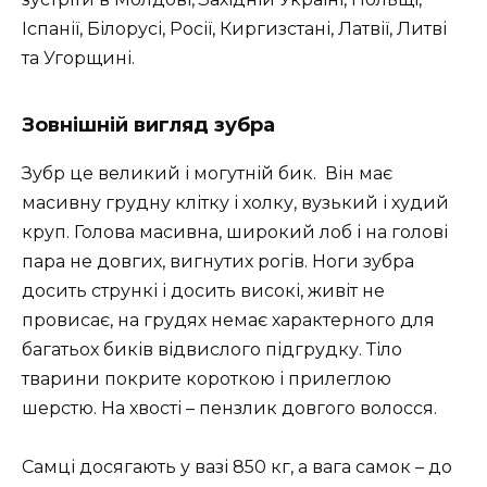
Іспанії, Білорусі, Росії, Киргизстані, Латвії, Литві
та Угорщині.
Зовнішній вигляд зубра
Зубр це великий і могутній бик. Він має
масивну грудну клітку і холку, вузький і худий
круп. Голова масивна, широкий лоб і на голові
пара не довгих, вигнутих рогів. Ноги зубра
досить стрункі і досить високі, живіт не
провисає, на грудях немає характерного для
багатьох биків відвислого підгрудку. Тіло
тварини покрите короткою і прилеглою
шерстю. На хвості – пензлик довгого волосся.
Самці досягають у вазі 850 кг, а вага самок – до