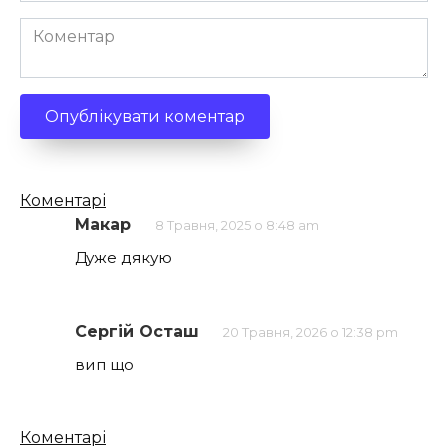
Коментар
Кількість
Коментарі
коментарів
Макар
8 Травня, 2025 о 8:48 am
Дуже дякую
Сергій Осташ
20 Травня, 2026 о 12:38 pm
вип що
Кількість
Коментарі