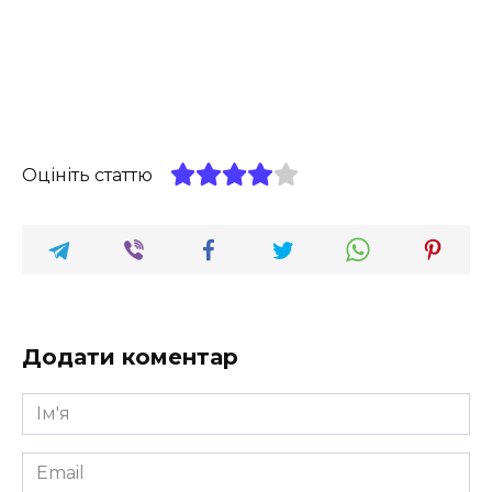
Оцініть статтю
Додати коментар
Ім'я
*
Email
*